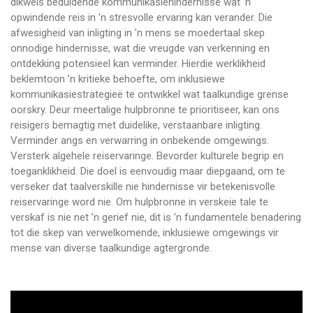
dikwels beduidende kommunikasiehindernisse wat ’n
opwindende reis in ’n stresvolle ervaring kan verander. Die
afwesigheid van inligting in ’n mens se moedertaal skep
onnodige hindernisse, wat die vreugde van verkenning en
ontdekking potensieel kan verminder. Hierdie werklikheid
beklemtoon ’n kritieke behoefte, om inklusiewe
kommunikasiestrategieë te ontwikkel wat taalkundige grense
oorskry. Deur meertalige hulpbronne te prioritiseer, kan ons
reisigers bemagtig met duidelike, verstaanbare inligting.
Verminder angs en verwarring in onbekende omgewings.
Versterk algehele reiservaringe. Bevorder kulturele begrip en
toeganklikheid. Die doel is eenvoudig maar diepgaand, om te
verseker dat taalverskille nie hindernisse vir betekenisvolle
reiservaringe word nie. Om hulpbronne in verskeie tale te
verskaf is nie net ’n gerief nie, dit is ’n fundamentele benadering
tot die skep van verwelkomende, inklusiewe omgewings vir
mense van diverse taalkundige agtergronde.