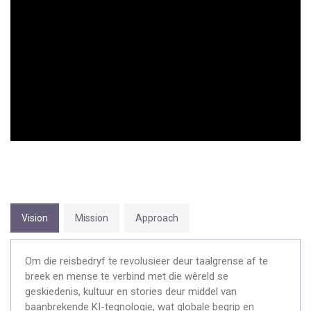
Vision
Mission
Approach
Om die reisbedryf te revolusieer deur taalgrense af te
breek en mense te verbind met die wêreld se
geskiedenis, kultuur en stories deur middel van
baanbrekende KI-tegnologie, wat globale begrip en