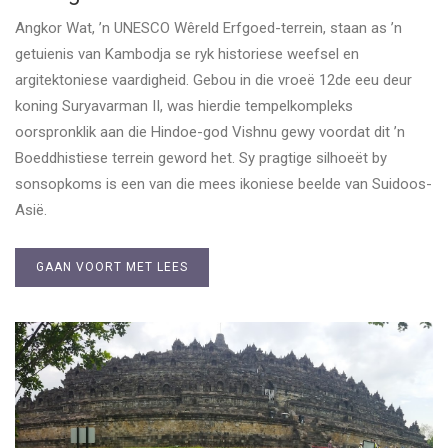
Angkor Wat, ’n UNESCO Wêreld Erfgoed-terrein, staan as ’n
getuienis van Kambodja se ryk historiese weefsel en
argitektoniese vaardigheid. Gebou in die vroeë 12de eeu deur
koning Suryavarman II, was hierdie tempelkompleks
oorspronklik aan die Hindoe-god Vishnu gewy voordat dit ’n
Boeddhistiese terrein geword het. Sy pragtige silhoeët by
sonsopkoms is een van die mees ikoniese beelde van Suidoos-
Asië.
GAAN VOORT MET LEES