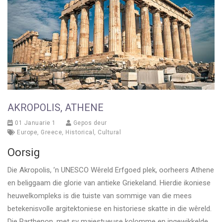
AKROPOLIS, ATHENE
01 Januarie 1
Gepos deur
Europe
,
Greece
,
Historical
,
Cultural
Oorsig
Die Akropolis, ’n UNESCO Wêreld Erfgoed plek, oorheers Athene
en beliggaam die glorie van antieke Griekeland. Hierdie ikoniese
heuwelkompleks is die tuiste van sommige van die mees
betekenisvolle argitektoniese en historiese skatte in die wêreld.
Die Parthenon, met sy majestueuse kolomme en ingewikkelde