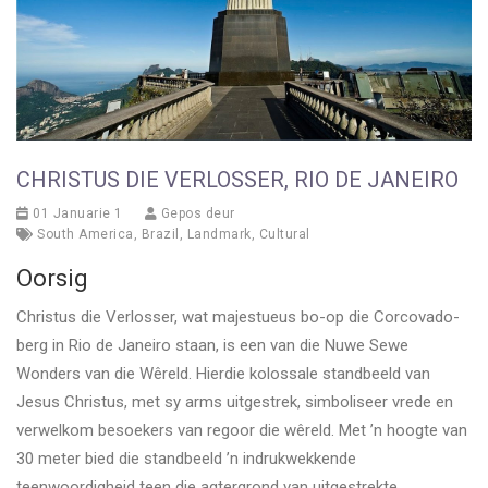
CHRISTUS DIE VERLOSSER, RIO DE JANEIRO
01 Januarie 1
Gepos deur
South America
,
Brazil
,
Landmark
,
Cultural
Oorsig
Christus die Verlosser, wat majestueus bo-op die Corcovado-
berg in Rio de Janeiro staan, is een van die Nuwe Sewe
Wonders van die Wêreld. Hierdie kolossale standbeeld van
Jesus Christus, met sy arms uitgestrek, simboliseer vrede en
verwelkom besoekers van regoor die wêreld. Met ’n hoogte van
30 meter bied die standbeeld ’n indrukwekkende
teenwoordigheid teen die agtergrond van uitgestrekte