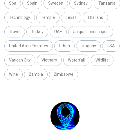
Spa
Spain
Sweden
Sydney
Tanzania
Technology
Temple
Texas
Thailand
Travel
Turkey
UAE
Unique Landscapes
United Arab Emirates
Urban
Uruguay
USA
Vatican City
Vietnam
Waterfall
Wildlife
Wine
Zambia
Zimbabwe