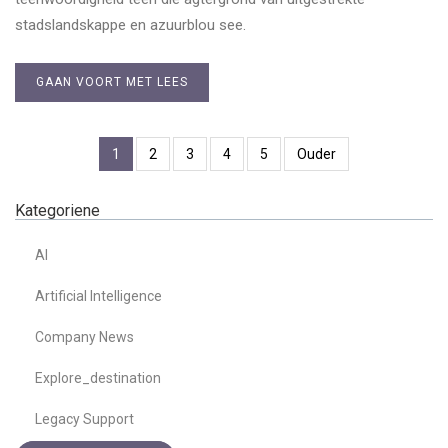
stadslandskappe en azuurblou see.
GAAN VOORT MET LEES
1
2
3
4
5
Ouder
Kategoriene
AI
Artificial Intelligence
Company News
Explore_destination
Legacy Support