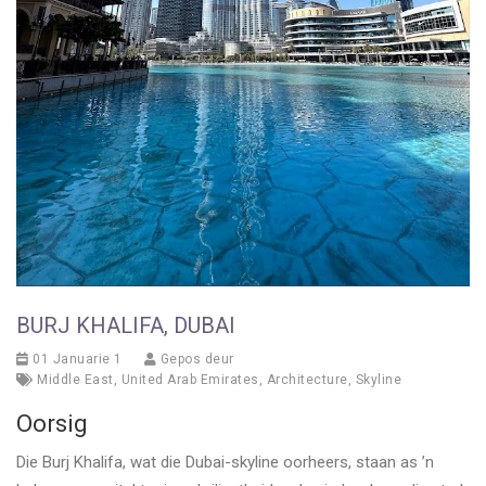
BURJ KHALIFA, DUBAI
01 Januarie 1
Gepos deur
Middle East
,
United Arab Emirates
,
Architecture
,
Skyline
Oorsig
Die Burj Khalifa, wat die Dubai-skyline oorheers, staan as ’n