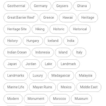
Geothermal
Germany
Geysers
Ghana
Great Barrier Reef
Greece
Hawaii
Heritage
Heritage Site
Hiking
Historic
Historical
History
Hungary
Iceland
India
Indian Ocean
Indonesia
Island
Italy
Japan
Jordan
Lake
Landmark
Landmarks
Luxury
Madagascar
Malaysia
Marine Life
Mayan Ruins
Mexico
Middle East
Modern
Monument
Morocco
Museum