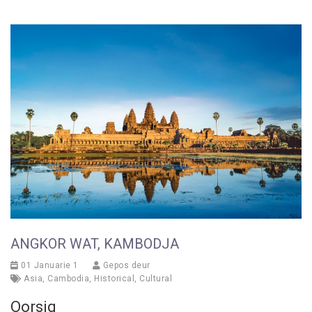
ANGKOR WAT, KAMBODJA
01 Januarie 1
Gepos deur
Asia
,
Cambodia
,
Historical
,
Cultural
Oorsig