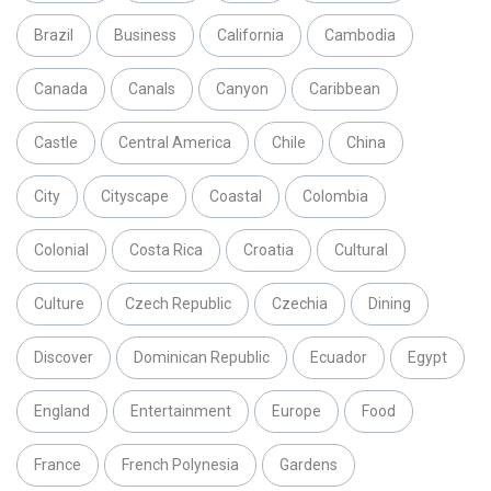
Brazil
Business
California
Cambodia
Canada
Canals
Canyon
Caribbean
Castle
Central America
Chile
China
City
Cityscape
Coastal
Colombia
Colonial
Costa Rica
Croatia
Cultural
Culture
Czech Republic
Czechia
Dining
Discover
Dominican Republic
Ecuador
Egypt
England
Entertainment
Europe
Food
France
French Polynesia
Gardens