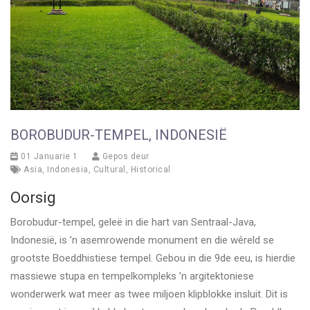
BOROBUDUR-TEMPEL, INDONESIË
01 Januarie 1
Gepos deur
Asia
,
Indonesia
,
Cultural
,
Historical
Oorsig
Borobudur-tempel, geleë in die hart van Sentraal-Java,
Indonesië, is ’n asemrowende monument en die wêreld se
grootste Boeddhistiese tempel. Gebou in die 9de eeu, is hierdie
massiewe stupa en tempelkompleks ’n argitektoniese
wonderwerk wat meer as twee miljoen klipblokke insluit. Dit is