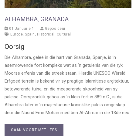
ALHAMBRA, GRANADA
01 Januarie 1
Gepos deur
Europe
,
Spain
,
Historical
,
Cultural
Oorsig
Die Alhambra, geleë in die hart van Granada, Spanje, is ’n
asemrowende fort kompleks wat as ’n getuienis van die ryk
Moorse erfenis van die streek staan. Hierdie UNESCO Wêreld
Erfgoed terrein is bekend vir sy pragtige Islamitiese argitektuur,
betowerende tuine, en die meeserende skoonheid van sy
paleise. Oorspronklik gebou as ’n klein fort in 889 n.C., is die
Alhambra later in ’n majestueuse koninklike paleis omgeskep
deur die Nasrid Emir Mohammed ben Al-Ahmar in die 13de eeu.
GAAN VOORT MET LEES