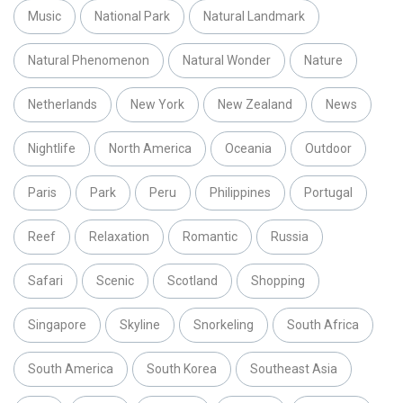
Music
National Park
Natural Landmark
Natural Phenomenon
Natural Wonder
Nature
Netherlands
New York
New Zealand
News
Nightlife
North America
Oceania
Outdoor
Paris
Park
Peru
Philippines
Portugal
Reef
Relaxation
Romantic
Russia
Safari
Scenic
Scotland
Shopping
Singapore
Skyline
Snorkeling
South Africa
South America
South Korea
Southeast Asia