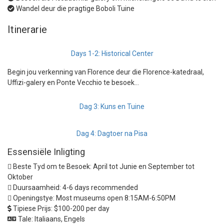
Wandel deur die pragtige Boboli Tuine
Itinerarie
Days 1-2: Historical Center
Begin jou verkenning van Florence deur die Florence-katedraal,
Uffizi-galery en Ponte Vecchio te besoek…
Dag 3: Kuns en Tuine
Dag 4: Dagtoer na Pisa
Essensiële Inligting
Beste Tyd om te Besoek:
April tot Junie en September tot
Oktober
Duursaamheid:
4-6 days recommended
Openingstye:
Most museums open 8:15AM-6:50PM
Tipiese Prijs:
$100-200 per day
Tale:
Italiaans, Engels