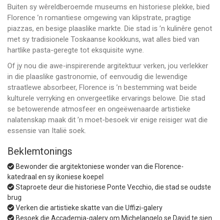
Buiten sy wêreldberoemde museums en historiese plekke, bied
Florence ’n romantiese omgewing van klipstrate, pragtige
piazzas, en besige plaaslike markte. Die stad is ’n kulinêre genot
met sy tradisionele Toskaanse kookkuns, wat alles bied van
hartlike pasta-geregte tot eksquisite wyne.
Of jy nou die awe-inspirerende argitektuur verken, jou verlekker
in die plaaslike gastronomie, of eenvoudig die lewendige
straatlewe absorbeer, Florence is ’n bestemming wat beide
kulturele verryking en onvergeetlike ervarings belowe. Die stad
se betowerende atmosfeer en ongeëwenaarde artistieke
nalatenskap maak dit ’n moet-besoek vir enige reisiger wat die
essensie van Italië soek.
Beklemtonings
Bewonder die argitektoniese wonder van die Florence-
katedraal en sy ikoniese koepel
Staproete deur die historiese Ponte Vecchio, die stad se oudste
brug
Verken die artistieke skatte van die Uffizi-galery
Besoek die Accademia-galery om Michelangelo se David te sien