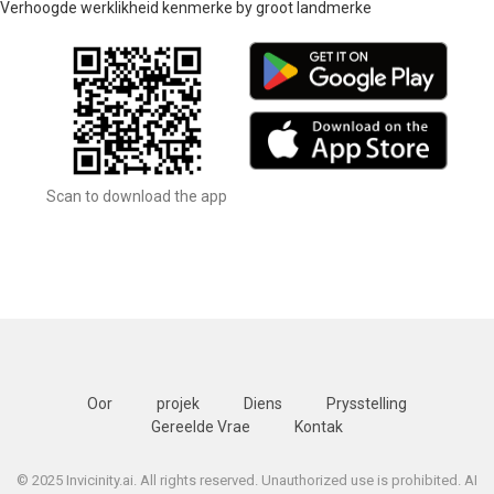
Verhoogde werklikheid kenmerke by groot landmerke
Scan to download the app
Oor
projek
Diens
Prysstelling
Gereelde Vrae
Kontak
© 2025 Invicinity.ai. All rights reserved. Unauthorized use is prohibited. AI