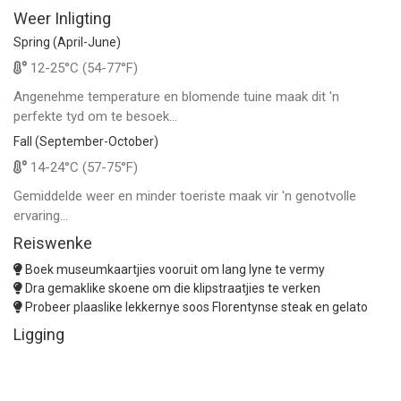
Weer Inligting
Spring (April-June)
12-25°C (54-77°F)
Angenehme temperature en blomende tuine maak dit 'n
perfekte tyd om te besoek...
Fall (September-October)
14-24°C (57-75°F)
Gemiddelde weer en minder toeriste maak vir 'n genotvolle
ervaring...
Reiswenke
Boek museumkaartjies vooruit om lang lyne te vermy
Dra gemaklike skoene om die klipstraatjies te verken
Probeer plaaslike lekkernye soos Florentynse steak en gelato
Ligging