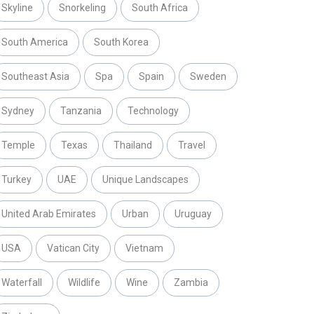
Skyline
Snorkeling
South Africa
South America
South Korea
Southeast Asia
Spa
Spain
Sweden
Sydney
Tanzania
Technology
Temple
Texas
Thailand
Travel
Turkey
UAE
Unique Landscapes
United Arab Emirates
Urban
Uruguay
USA
Vatican City
Vietnam
Waterfall
Wildlife
Wine
Zambia