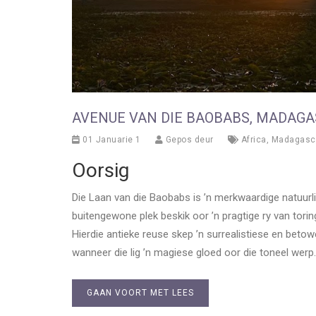
AVENUE VAN DIE BAOBABS, MADAG
01 Januarie 1
Gepos deur
Africa
,
Madagasc
Oorsig
Die Laan van die Baobabs is ’n merkwaardige natuur
buitengewone plek beskik oor ’n pragtige ry van to
Hierdie antieke reuse skep ’n surrealistiese en be
wanneer die lig ’n magiese gloed oor die toneel werp.
GAAN VOORT MET LEES