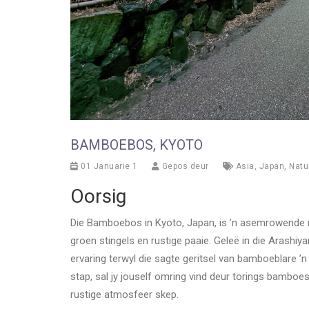
BAMBOEBOS, KYOTO
01 Januarie 1
Gepos deur
Asia
,
Japan
,
Natu
Oorsig
Die Bamboebos in Kyoto, Japan, is ’n asemrowende 
groen stingels en rustige paaie. Geleë in die Arashiy
ervaring terwyl die sagte geritsel van bamboeblare ’n
stap, sal jy jouself omring vind deur torings bamboe
rustige atmosfeer skep.