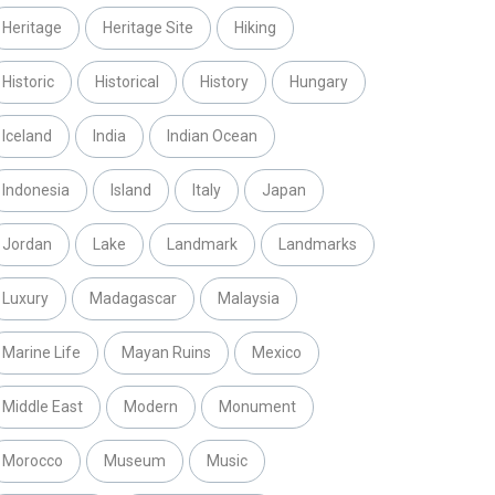
Heritage
Heritage Site
Hiking
Historic
Historical
History
Hungary
Iceland
India
Indian Ocean
Indonesia
Island
Italy
Japan
Jordan
Lake
Landmark
Landmarks
Luxury
Madagascar
Malaysia
Marine Life
Mayan Ruins
Mexico
Middle East
Modern
Monument
Morocco
Museum
Music