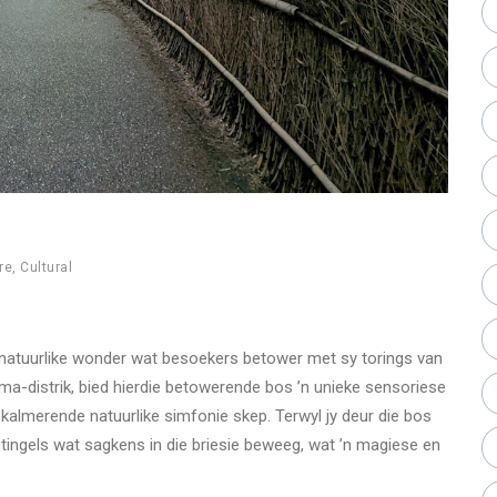
re
,
Cultural
natuurlike wonder wat besoekers betower met sy torings van
ama-distrik, bied hierdie betowerende bos ’n unieke sensoriese
 kalmerende natuurlike simfonie skep. Terwyl jy deur die bos
stingels wat sagkens in die briesie beweeg, wat ’n magiese en