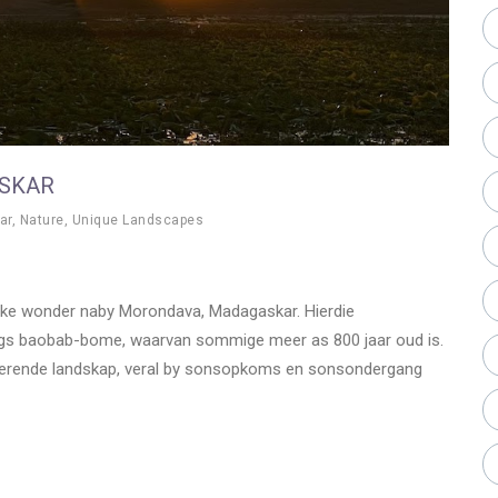
ASKAR
ar
,
Nature
,
Unique Landscapes
like wonder naby Morondava, Madagaskar. Hierdie
rings baobab-bome, waarvan sommige meer as 800 jaar oud is.
towerende landskap, veral by sonsopkoms en sonsondergang