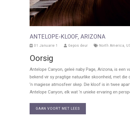
ANTELOPE-KLOOF, ARIZONA
01 Januarie 1
Gepos deur
North America
,
U
Oorsig
Antelope Canyon, geleë naby Page, Arizona, is een va
bekend vir sy pragtige natuurlike skoonheid, met di
’n magiese atmosfeer skep. Die kloof is in twee apa
Antelope Canyon, elk wat ’n unieke ervaring en perspe
GAAN VOORT MET LEES