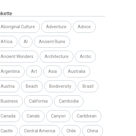
ikette
Aboriginal Culture
Adventure
Advice
Africa
AI
Ancient Ruins
Ancient Wonders
Architecture
Arctic
Argentina
Art
Asia
Australia
Austria
Beach
Biodiversity
Brazil
Business
California
Cambodia
Canada
Canals
Canyon
Caribbean
Castle
Central America
Chile
China