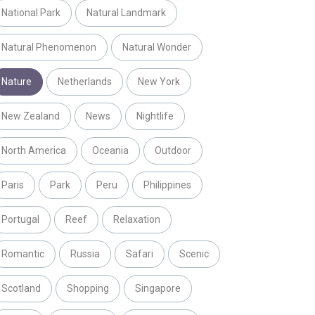
National Park
Natural Landmark
Natural Phenomenon
Natural Wonder
Nature
Netherlands
New York
New Zealand
News
Nightlife
North America
Oceania
Outdoor
Paris
Park
Peru
Philippines
Portugal
Reef
Relaxation
Romantic
Russia
Safari
Scenic
Scotland
Shopping
Singapore