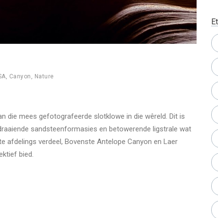
Et
SA
,
Canyon
,
Nature
n die mees gefotografeerde slotklowe in die wêreld. Dit is
e draaiende sandsteenformasies en betowerende ligstrale wat
rte afdelings verdeel, Bovenste Antelope Canyon en Laer
ktief bied.