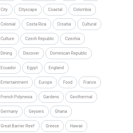
City
Cityscape
Coastal
Colombia
Colonial
Costa Rica
Croatia
Cultural
Culture
Czech Republic
Czechia
Dining
Discover
Dominican Republic
Ecuador
Egypt
England
Entertainment
Europe
Food
France
French Polynesia
Gardens
Geothermal
Germany
Geysers
Ghana
Great Barrier Reef
Greece
Hawaii