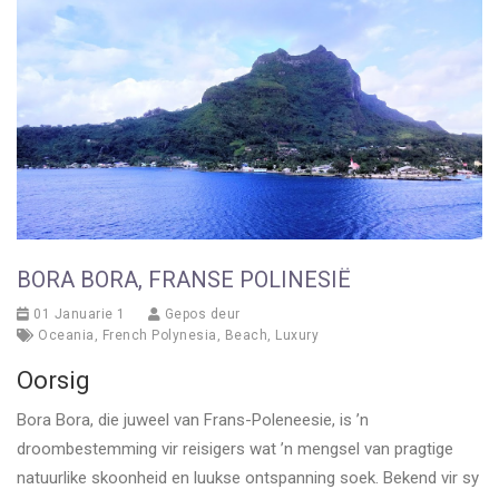
BORA BORA, FRANSE POLINESIË
01 Januarie 1
Gepos deur
Oceania
,
French Polynesia
,
Beach
,
Luxury
Oorsig
Bora Bora, die juweel van Frans-Poleneesie, is ’n
droombestemming vir reisigers wat ’n mengsel van pragtige
natuurlike skoonheid en luukse ontspanning soek. Bekend vir sy