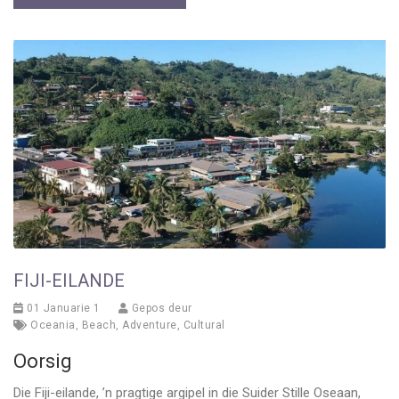
FIJI-EILANDE
01 Januarie 1
Gepos deur
Oceania
,
Beach
,
Adventure
,
Cultural
Oorsig
Die Fiji-eilande, ’n pragtige argipel in die Suider Stille Oseaan,