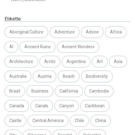
Etikette
Aboriginal Culture
Adventure
Advice
Africa
AI
Ancient Ruins
Ancient Wonders
Architecture
Arctic
Argentina
Art
Asia
Australia
Austria
Beach
Biodiversity
Brazil
Business
California
Cambodia
Canada
Canals
Canyon
Caribbean
Castle
Central America
Chile
China