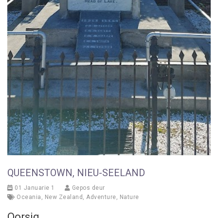
QUEENSTOWN, NIEU-SEELAND
01 Januarie 1
Gepos deur
Oceania
,
New Zealand
,
Adventure
,
Nature
Oorsig