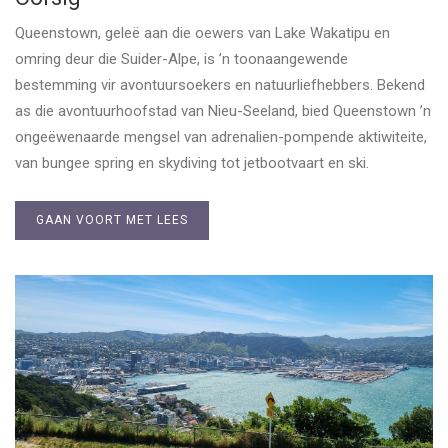
Queenstown, geleë aan die oewers van Lake Wakatipu en
omring deur die Suider-Alpe, is ’n toonaangewende
bestemming vir avontuursoekers en natuurliefhebbers. Bekend
as die avontuurhoofstad van Nieu-Seeland, bied Queenstown ’n
ongeëwenaarde mengsel van adrenalien-pompende aktiwiteite,
van bungee spring en skydiving tot jetbootvaart en ski.
GAAN VOORT MET LEES