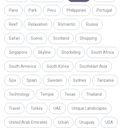
Paris
Park
Peru
Philippines
Portugal
Reef
Relaxation
Romantic
Russia
Safari
Scenic
Scotland
Shopping
Singapore
Skyline
Snorkeling
South Africa
South America
South Korea
Southeast Asia
Spa
Spain
Sweden
Sydney
Tanzania
Technology
Temple
Texas
Thailand
Travel
Turkey
UAE
Unique Landscapes
United Arab Emirates
Urban
Uruguay
USA