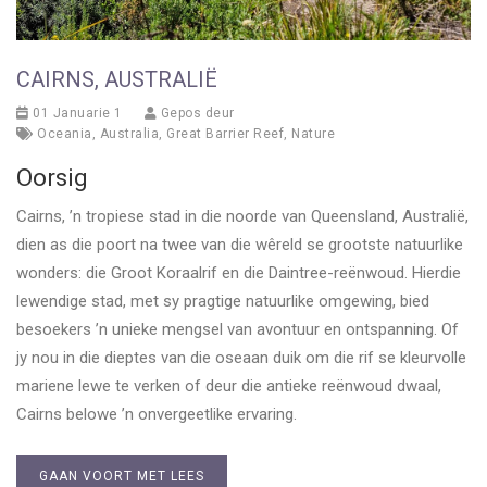
CAIRNS, AUSTRALIË
01 Januarie 1
Gepos deur
Oceania
,
Australia
,
Great Barrier Reef
,
Nature
Oorsig
Cairns, ’n tropiese stad in die noorde van Queensland, Australië,
dien as die poort na twee van die wêreld se grootste natuurlike
wonders: die Groot Koraalrif en die Daintree-reënwoud. Hierdie
lewendige stad, met sy pragtige natuurlike omgewing, bied
besoekers ’n unieke mengsel van avontuur en ontspanning. Of
jy nou in die dieptes van die oseaan duik om die rif se kleurvolle
mariene lewe te verken of deur die antieke reënwoud dwaal,
Cairns belowe ’n onvergeetlike ervaring.
GAAN VOORT MET LEES