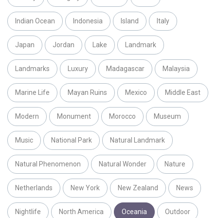
Indian Ocean
Indonesia
Island
Italy
Japan
Jordan
Lake
Landmark
Landmarks
Luxury
Madagascar
Malaysia
Marine Life
Mayan Ruins
Mexico
Middle East
Modern
Monument
Morocco
Museum
Music
National Park
Natural Landmark
Natural Phenomenon
Natural Wonder
Nature
Netherlands
New York
New Zealand
News
Nightlife
North America
Oceania
Outdoor