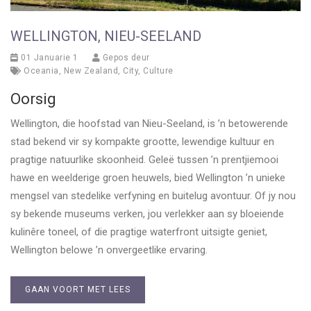
WELLINGTON, NIEU-SEELAND
01 Januarie 1
Gepos deur
Oceania
,
New Zealand
,
City
,
Culture
Oorsig
Wellington, die hoofstad van Nieu-Seeland, is ’n betowerende
stad bekend vir sy kompakte grootte, lewendige kultuur en
pragtige natuurlike skoonheid. Geleë tussen ’n prentjiemooi
hawe en weelderige groen heuwels, bied Wellington ’n unieke
mengsel van stedelike verfyning en buitelug avontuur. Of jy nou
sy bekende museums verken, jou verlekker aan sy bloeiende
kulinêre toneel, of die pragtige waterfront uitsigte geniet,
Wellington belowe ’n onvergeetlike ervaring.
GAAN VOORT MET LEES