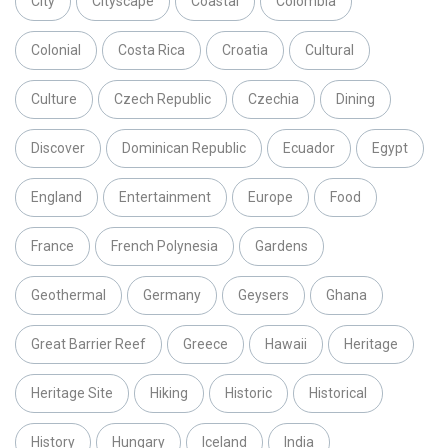
City
Cityscape
Coastal
Colombia
Colonial
Costa Rica
Croatia
Cultural
Culture
Czech Republic
Czechia
Dining
Discover
Dominican Republic
Ecuador
Egypt
England
Entertainment
Europe
Food
France
French Polynesia
Gardens
Geothermal
Germany
Geysers
Ghana
Great Barrier Reef
Greece
Hawaii
Heritage
Heritage Site
Hiking
Historic
Historical
History
Hungary
Iceland
India