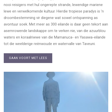
nooi reisigers met hul ongerepte strande, lewendige mariene
lewe en verwelkomende kultuur. Hierdie tropiese paradys is ’n
droombestemming vir diegene wat sowel ontspanning as
avontuur soek. Met meer as 300 eilande is daar geen tekort aan
asemrowende landskappe om te verken nie, van die azuurblou
waters en koraalriwwe van die Mamanuca- en Yasawa-eilande
tot die weelderige reënwoude en watervalle van Taveuni.
GAAN VOORT MET LEES