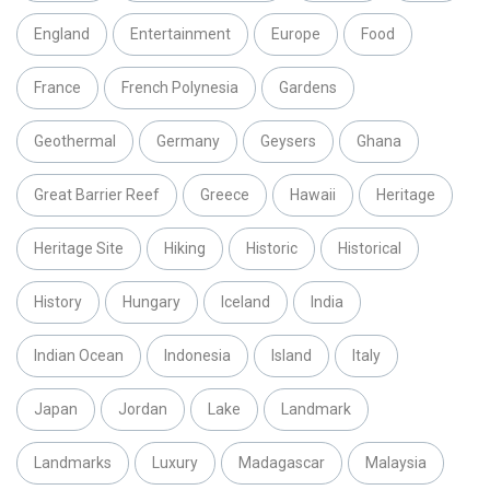
England
Entertainment
Europe
Food
France
French Polynesia
Gardens
Geothermal
Germany
Geysers
Ghana
Great Barrier Reef
Greece
Hawaii
Heritage
Heritage Site
Hiking
Historic
Historical
History
Hungary
Iceland
India
Indian Ocean
Indonesia
Island
Italy
Japan
Jordan
Lake
Landmark
Landmarks
Luxury
Madagascar
Malaysia