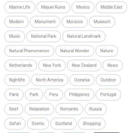
Marine Life
Mayan Ruins
Mexico
Middle East
Modern
Monument
Morocco
Museum
Music
National Park
Natural Landmark
Natural Phenomenon
Natural Wonder
Nature
Netherlands
New York
New Zealand
News
Nightlife
North America
Oceania
Outdoor
Paris
Park
Peru
Philippines
Portugal
Reef
Relaxation
Romantic
Russia
Safari
Scenic
Scotland
Shopping