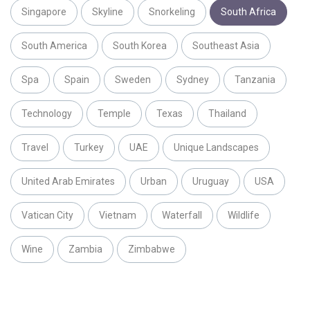
Singapore
Skyline
Snorkeling
South Africa
South America
South Korea
Southeast Asia
Spa
Spain
Sweden
Sydney
Tanzania
Technology
Temple
Texas
Thailand
Travel
Turkey
UAE
Unique Landscapes
United Arab Emirates
Urban
Uruguay
USA
Vatican City
Vietnam
Waterfall
Wildlife
Wine
Zambia
Zimbabwe