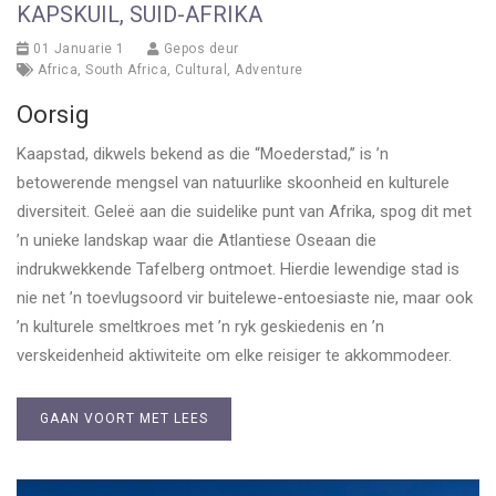
KAPSKUIL, SUID-AFRIKA
01 Januarie 1
Gepos deur
Africa
,
South Africa
,
Cultural
,
Adventure
Oorsig
Kaapstad, dikwels bekend as die “Moederstad,” is ’n
betowerende mengsel van natuurlike skoonheid en kulturele
diversiteit. Geleë aan die suidelike punt van Afrika, spog dit met
’n unieke landskap waar die Atlantiese Oseaan die
indrukwekkende Tafelberg ontmoet. Hierdie lewendige stad is
nie net ’n toevlugsoord vir buitelewe-entoesiaste nie, maar ook
’n kulturele smeltkroes met ’n ryk geskiedenis en ’n
verskeidenheid aktiwiteite om elke reisiger te akkommodeer.
GAAN VOORT MET LEES