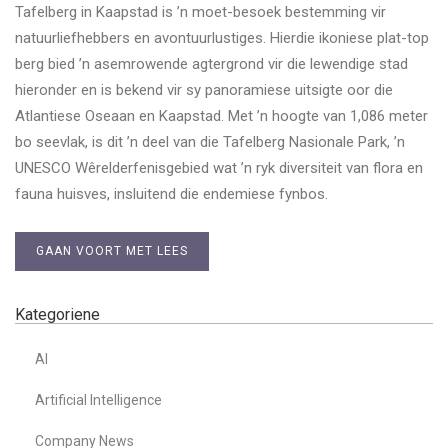
Tafelberg in Kaapstad is ’n moet-besoek bestemming vir
natuurliefhebbers en avontuurlustiges. Hierdie ikoniese plat-top
berg bied ’n asemrowende agtergrond vir die lewendige stad
hieronder en is bekend vir sy panoramiese uitsigte oor die
Atlantiese Oseaan en Kaapstad. Met ’n hoogte van 1,086 meter
bo seevlak, is dit ’n deel van die Tafelberg Nasionale Park, ’n
UNESCO Wêrelderfenisgebied wat ’n ryk diversiteit van flora en
fauna huisves, insluitend die endemiese fynbos.
GAAN VOORT MET LEES
Kategoriene
AI
Artificial Intelligence
Company News