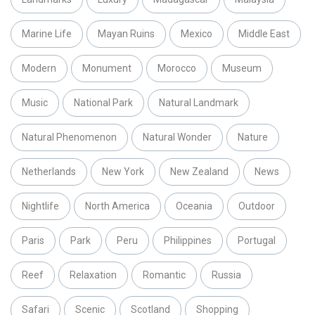
Marine Life
Mayan Ruins
Mexico
Middle East
Modern
Monument
Morocco
Museum
Music
National Park
Natural Landmark
Natural Phenomenon
Natural Wonder
Nature
Netherlands
New York
New Zealand
News
Nightlife
North America
Oceania
Outdoor
Paris
Park
Peru
Philippines
Portugal
Reef
Relaxation
Romantic
Russia
Safari
Scenic
Scotland
Shopping