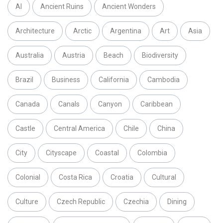
AI
Ancient Ruins
Ancient Wonders
Architecture
Arctic
Argentina
Art
Asia
Australia
Austria
Beach
Biodiversity
Brazil
Business
California
Cambodia
Canada
Canals
Canyon
Caribbean
Castle
Central America
Chile
China
City
Cityscape
Coastal
Colombia
Colonial
Costa Rica
Croatia
Cultural
Culture
Czech Republic
Czechia
Dining