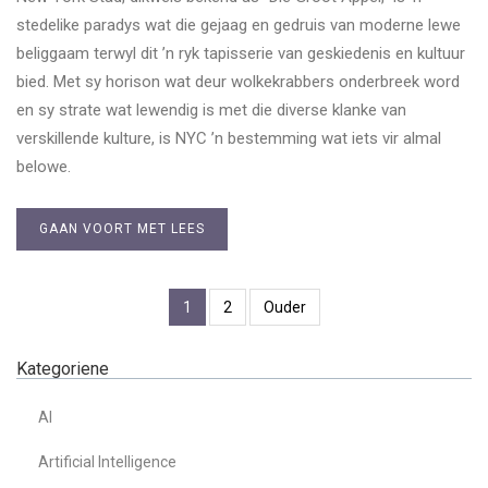
stedelike paradys wat die gejaag en gedruis van moderne lewe
beliggaam terwyl dit ’n ryk tapisserie van geskiedenis en kultuur
bied. Met sy horison wat deur wolkekrabbers onderbreek word
en sy strate wat lewendig is met die diverse klanke van
verskillende kulture, is NYC ’n bestemming wat iets vir almal
belowe.
GAAN VOORT MET LEES
1
2
Ouder
Kategoriene
AI
Artificial Intelligence