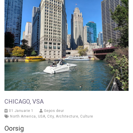
CHICAGO, VSA
01 Januarie 1
Gepos deur
North America
,
USA
,
City
,
Architecture
,
Culture
Oorsig