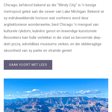
Chicago, liefdevol bekend as die “Windy City,” is ’n besige
metropool geleë aan die oewer van Lake Michigan. Bekend vir
sy indrukwekkende horison wat oorheers word deur
argitektoniese wonderwerke, bied Chicago ’n mengsel van
kulturele rykdom, kulinêre genot en lewendige kunstonele.
Besoekers kan hulle verlekker in die stad se beroemde diep-
dish pizza, wêreldklas museums verken, en die skilderagtige
skoonheid van sy parke en strande geniet.
GAAN VOORT MET LEES