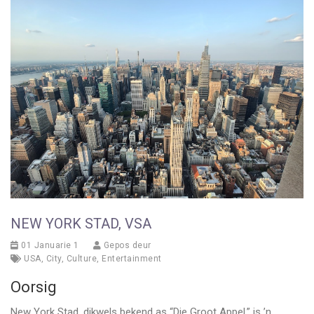
NEW YORK STAD, VSA
01 Januarie 1
Gepos deur
USA
,
City
,
Culture
,
Entertainment
Oorsig
New York Stad, dikwels bekend as “Die Groot Appel,” is ’n