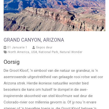
GRAND CANYON, ARIZONA
01 Januarie 1
Gepos deur
North America
,
USA
,
National Park
,
Natural Wonder
Oorsig
Die Groot Kloof, ’n simbool van die natuur se grandeur, is ’n
asemrowende uitgestrektheid van gelaagde rooi rotse wat oor
Arizona strek. Hierdie ikoniese natuurlike wonder bied
besoekers die kans om hulself te dompel in die awe-
inspirerende skoonheid van steil kloofmure wat deur die
Colorado-rivier oor millennia gevorm is. Of jy nou ’n ervare
stapper of ’n toevallige toeris is, die Groot Kloof belowe ’n