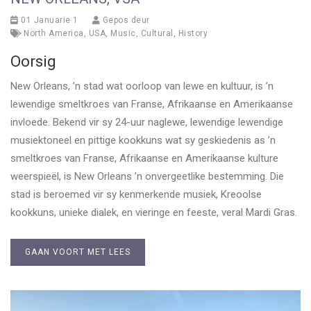
01 Januarie 1
Gepos deur
North America
,
USA
,
Music
,
Cultural
,
History
Oorsig
New Orleans, ’n stad wat oorloop van lewe en kultuur, is ’n
lewendige smeltkroes van Franse, Afrikaanse en Amerikaanse
invloede. Bekend vir sy 24-uur naglewe, lewendige lewendige
musiektoneel en pittige kookkuns wat sy geskiedenis as ’n
smeltkroes van Franse, Afrikaanse en Amerikaanse kulture
weerspieël, is New Orleans ’n onvergeetlike bestemming. Die
stad is beroemed vir sy kenmerkende musiek, Kreoolse
kookkuns, unieke dialek, en vieringe en feeste, veral Mardi Gras.
GAAN VOORT MET LEES