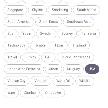
Singapore
Skyline
Snorkeling
South Africa
South America
South Korea
Southeast Asia
Spa
Spain
Sweden
Sydney
Tanzania
Technology
Temple
Texas
Thailand
Travel
Turkey
UAE
Unique Landscapes
United Arab Emirates
Urban
Uruguay
USA
Vatican City
Vietnam
Waterfall
Wildlife
Wine
Zambia
Zimbabwe