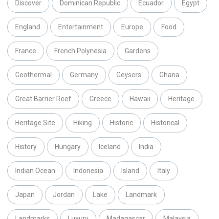
Discover
Dominican Republic
Ecuador
Egypt
England
Entertainment
Europe
Food
France
French Polynesia
Gardens
Geothermal
Germany
Geysers
Ghana
Great Barrier Reef
Greece
Hawaii
Heritage
Heritage Site
Hiking
Historic
Historical
History
Hungary
Iceland
India
Indian Ocean
Indonesia
Island
Italy
Japan
Jordan
Lake
Landmark
Landmarks
Luxury
Madagascar
Malaysia