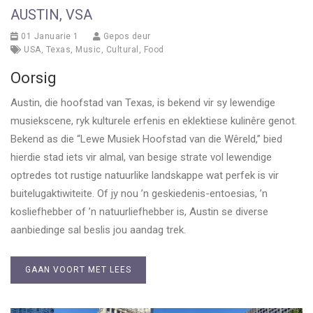
AUSTIN, VSA
01 Januarie 1
Gepos deur
USA
,
Texas
,
Music
,
Cultural
,
Food
Oorsig
Austin, die hoofstad van Texas, is bekend vir sy lewendige
musiekscene, ryk kulturele erfenis en eklektiese kulinêre genot.
Bekend as die “Lewe Musiek Hoofstad van die Wêreld,” bied
hierdie stad iets vir almal, van besige strate vol lewendige
optredes tot rustige natuurlike landskappe wat perfek is vir
buitelugaktiwiteite. Of jy nou ’n geskiedenis-entoesias, ’n
kosliefhebber of ’n natuurliefhebber is, Austin se diverse
aanbiedinge sal beslis jou aandag trek.
GAAN VOORT MET LEES