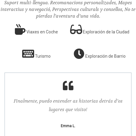
Suport multi-llengua. Recomanacions personalizades, Mapes
interactius y navegació, Perspectivas culturals y consellos, No te
pierdas l’aventura d’una vida.
Viaxes en Coche
Exploración de la Ciudad
Turismo
Exploración de Barrio
ria
Finalmente, puedo entender as historias detrás d’os
¡C
lugares que visito!
Emma L.