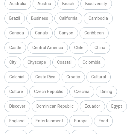
Australia
Austria
Beach
Biodiversity
Brazil
Business
California
Cambodia
Canada
Canals
Canyon
Caribbean
Castle
Central America
Chile
China
City
Cityscape
Coastal
Colombia
Colonial
Costa Rica
Croatia
Cultural
Culture
Czech Republic
Czechia
Dining
Discover
Dominican Republic
Ecuador
Egypt
England
Entertainment
Europe
Food