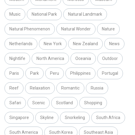
Music
National Park
Natural Landmark
Natural Phenomenon
Natural Wonder
Nature
Netherlands
New York
New Zealand
News
Nightlife
North America
Oceania
Outdoor
Paris
Park
Peru
Philippines
Portugal
Reef
Relaxation
Romantic
Russia
Safari
Scenic
Scotland
Shopping
Singapore
Skyline
Snorkeling
South Africa
South America
South Korea
Southeast Asia