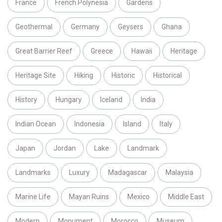
France
French Polynesia
Gardens
Geothermal
Germany
Geysers
Ghana
Great Barrier Reef
Greece
Hawaii
Heritage
Heritage Site
Hiking
Historic
Historical
History
Hungary
Iceland
India
Indian Ocean
Indonesia
Island
Italy
Japan
Jordan
Lake
Landmark
Landmarks
Luxury
Madagascar
Malaysia
Marine Life
Mayan Ruins
Mexico
Middle East
Modern
Monument
Morocco
Museum