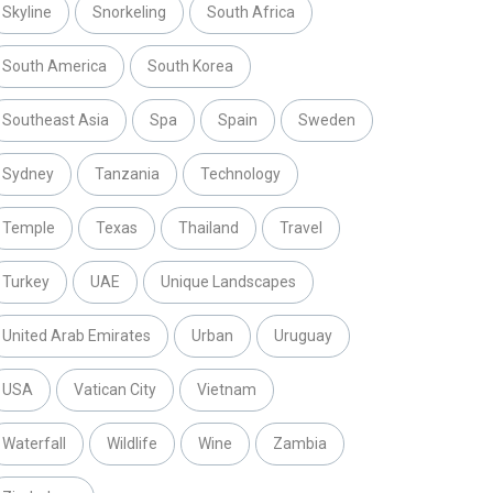
Skyline
Snorkeling
South Africa
South America
South Korea
Southeast Asia
Spa
Spain
Sweden
Sydney
Tanzania
Technology
Temple
Texas
Thailand
Travel
Turkey
UAE
Unique Landscapes
United Arab Emirates
Urban
Uruguay
USA
Vatican City
Vietnam
Waterfall
Wildlife
Wine
Zambia