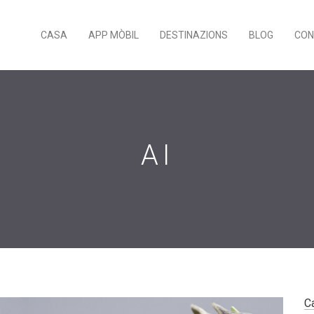
CASA
APP MÒBIL
DESTINAZIONS
BLOG
CON
AI
C