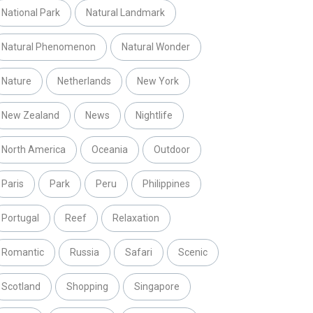
National Park
Natural Landmark
Natural Phenomenon
Natural Wonder
Nature
Netherlands
New York
New Zealand
News
Nightlife
North America
Oceania
Outdoor
Paris
Park
Peru
Philippines
Portugal
Reef
Relaxation
Romantic
Russia
Safari
Scenic
Scotland
Shopping
Singapore