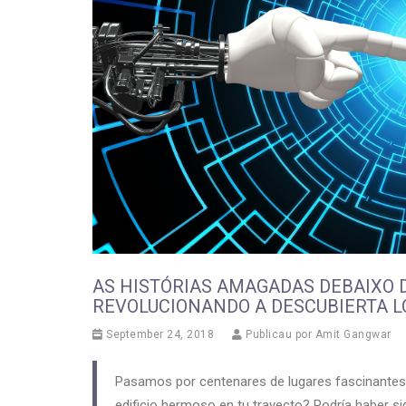
AS HISTÓRIAS AMAGADAS DEBAIXO D
REVOLUCIONANDO A DESCUBIERTA L
September 24, 2018
Publicau por
Amit Gangwar
Pasamos por centenares de lugares fascinantes c
edificio hermoso en tu trayecto? Podría haber s