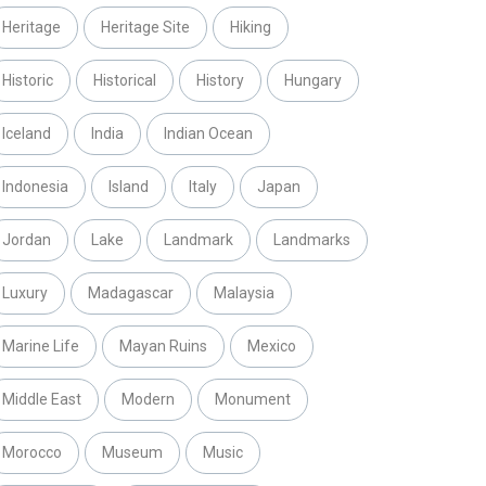
Heritage
Heritage Site
Hiking
Historic
Historical
History
Hungary
Iceland
India
Indian Ocean
Indonesia
Island
Italy
Japan
Jordan
Lake
Landmark
Landmarks
Luxury
Madagascar
Malaysia
Marine Life
Mayan Ruins
Mexico
Middle East
Modern
Monument
Morocco
Museum
Music