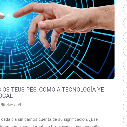
'OS TEUS PÉS: COMO A TECNOLOGÍA YE
OCAL
News
,
AI
ada día sin darnos cuenta de su significación. ¿Ese
ido un speakeasy durante la Prohibición. ¿Ese pequeño