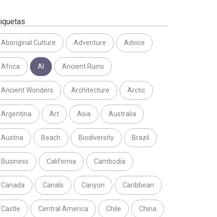
tiquetas
Aboriginal Culture
Adventure
Advice
Africa
AI
Ancient Ruins
Ancient Wonders
Architecture
Arctic
Argentina
Art
Asia
Australia
Austria
Beach
Biodiversity
Brazil
Business
California
Cambodia
Canada
Canals
Canyon
Caribbean
Castle
Central America
Chile
China