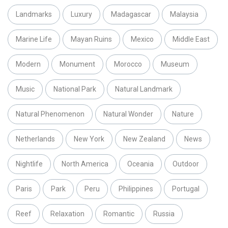
Landmarks
Luxury
Madagascar
Malaysia
Marine Life
Mayan Ruins
Mexico
Middle East
Modern
Monument
Morocco
Museum
Music
National Park
Natural Landmark
Natural Phenomenon
Natural Wonder
Nature
Netherlands
New York
New Zealand
News
Nightlife
North America
Oceania
Outdoor
Paris
Park
Peru
Philippines
Portugal
Reef
Relaxation
Romantic
Russia