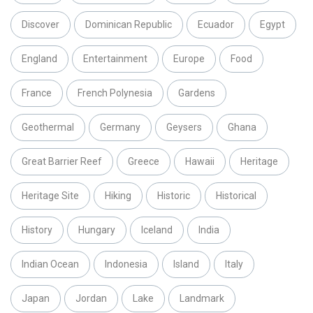
Discover
Dominican Republic
Ecuador
Egypt
England
Entertainment
Europe
Food
France
French Polynesia
Gardens
Geothermal
Germany
Geysers
Ghana
Great Barrier Reef
Greece
Hawaii
Heritage
Heritage Site
Hiking
Historic
Historical
History
Hungary
Iceland
India
Indian Ocean
Indonesia
Island
Italy
Japan
Jordan
Lake
Landmark