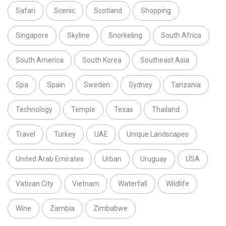
Safari
Scenic
Scotland
Shopping
Singapore
Skyline
Snorkeling
South Africa
South America
South Korea
Southeast Asia
Spa
Spain
Sweden
Sydney
Tanzania
Technology
Temple
Texas
Thailand
Travel
Turkey
UAE
Unique Landscapes
United Arab Emirates
Urban
Uruguay
USA
Vatican City
Vietnam
Waterfall
Wildlife
Wine
Zambia
Zimbabwe