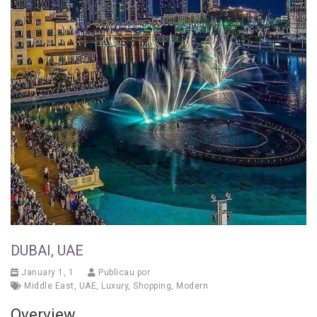
DUBAI, UAE
January 1, 1
Publicau por
Middle East
,
UAE
,
Luxury
,
Shopping
,
Modern
Overview