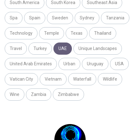
South America
South Korea
Southeast Asia
Spa
Spain
Sweden
Sydney
Tanzania
Technology
Temple
Texas
Thailand
Travel
Turkey
UAE
Unique Landscapes
United Arab Emirates
Urban
Uruguay
USA
Vatican City
Vietnam
Waterfall
Wildlife
Wine
Zambia
Zimbabwe