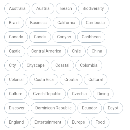
Australia
Austria
Beach
Biodiversity
Brazil
Business
California
Cambodia
Canada
Canals
Canyon
Caribbean
Castle
Central America
Chile
China
City
Cityscape
Coastal
Colombia
Colonial
Costa Rica
Croatia
Cultural
Culture
Czech Republic
Czechia
Dining
Discover
Dominican Republic
Ecuador
Egypt
England
Entertainment
Europe
Food