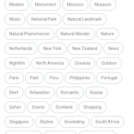
Modern
Monument
Morocco
Museum
Music
National Park
Natural Landmark
Natural Phenomenon
Natural Wonder
Nature
Netherlands
New York
New Zealand
News
Nightlife
North America
Oceania
Outdoor
Paris
Park
Peru
Philippines
Portugal
Reef
Relaxation
Romantic
Russia
Safari
Scenic
Scotland
Shopping
Singapore
Skyline
Snorkeling
South Africa