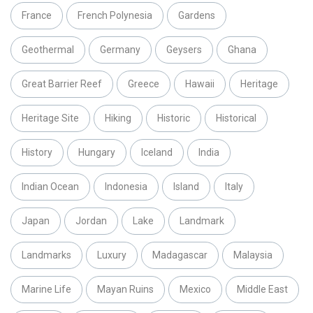
France
French Polynesia
Gardens
Geothermal
Germany
Geysers
Ghana
Great Barrier Reef
Greece
Hawaii
Heritage
Heritage Site
Hiking
Historic
Historical
History
Hungary
Iceland
India
Indian Ocean
Indonesia
Island
Italy
Japan
Jordan
Lake
Landmark
Landmarks
Luxury
Madagascar
Malaysia
Marine Life
Mayan Ruins
Mexico
Middle East