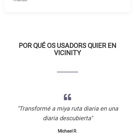
POR QUÉ OS USADORS QUIER EN
VICINITY
"Like having a knowledgeable local friend
"Finalmente, puedo entender as historias
"Transformé a miya ruta diaria en una
detrás d'os lugares que visito!"
diaria descubierta"
in every city!"
Michael R.
Emma L.
Sarah T.