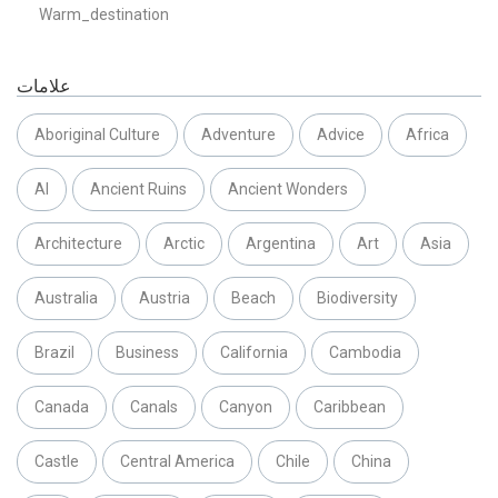
Warm_destination
علامات
Aboriginal Culture
Adventure
Advice
Africa
AI
Ancient Ruins
Ancient Wonders
Architecture
Arctic
Argentina
Art
Asia
Australia
Austria
Beach
Biodiversity
Brazil
Business
California
Cambodia
Canada
Canals
Canyon
Caribbean
Castle
Central America
Chile
China