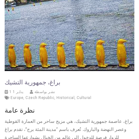
براغ، جمهورية التشيك
نشر بواسطة
1 يناير 1
Europe
,
Czech Republic
,
Historical
,
Cultural
نظرة عامة
براغ، عاصمة جمهورية التشيك، هي مزيج ساحر من العمارة القوطية
وعصر النهضة والباروك. تُعرف باسم “مدينة المئة برج”، تقدم براغ
للزوار فرصة للدخول إلى عالم من الخيال بشوارعها الساحرة