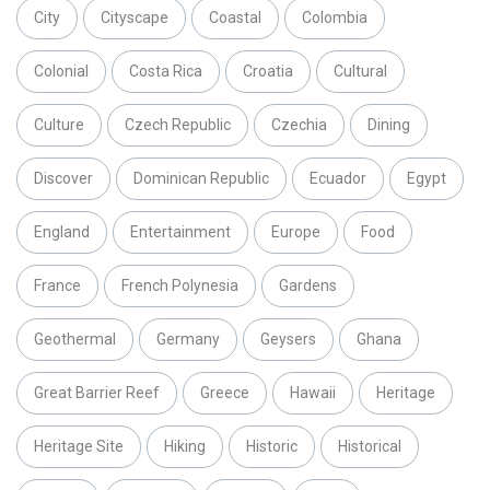
City
Cityscape
Coastal
Colombia
Colonial
Costa Rica
Croatia
Cultural
Culture
Czech Republic
Czechia
Dining
Discover
Dominican Republic
Ecuador
Egypt
England
Entertainment
Europe
Food
France
French Polynesia
Gardens
Geothermal
Germany
Geysers
Ghana
Great Barrier Reef
Greece
Hawaii
Heritage
Heritage Site
Hiking
Historic
Historical