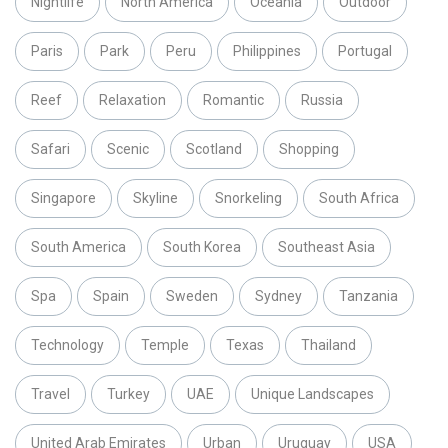
Nightlife
North America
Oceania
Outdoor
Paris
Park
Peru
Philippines
Portugal
Reef
Relaxation
Romantic
Russia
Safari
Scenic
Scotland
Shopping
Singapore
Skyline
Snorkeling
South Africa
South America
South Korea
Southeast Asia
Spa
Spain
Sweden
Sydney
Tanzania
Technology
Temple
Texas
Thailand
Travel
Turkey
UAE
Unique Landscapes
United Arab Emirates
Urban
Uruguay
USA