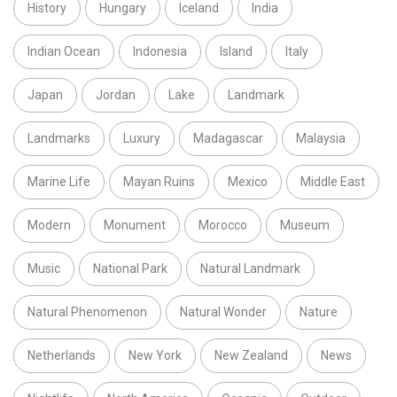
History
Hungary
Iceland
India
Indian Ocean
Indonesia
Island
Italy
Japan
Jordan
Lake
Landmark
Landmarks
Luxury
Madagascar
Malaysia
Marine Life
Mayan Ruins
Mexico
Middle East
Modern
Monument
Morocco
Museum
Music
National Park
Natural Landmark
Natural Phenomenon
Natural Wonder
Nature
Netherlands
New York
New Zealand
News