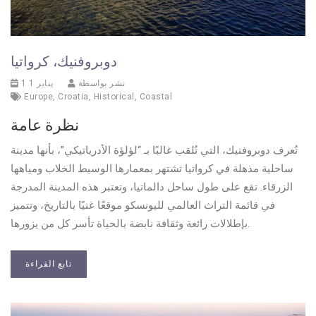
دوبروفنيك، كرواتيا
نشر بواسطة
1 يناير 1
Europe
,
Croatia
,
Historical
,
Coastal
نظرة عامة
تُعرف دوبروفنيك، التي تُلقب غالبًا بـ “لؤلؤة الأدرياتيكي”، بأنها مدينة
ساحلية مذهلة في كرواتيا تشتهر بمعمارها الوسيط الخلاب ومياهها
الزرقاء. تقع على طول ساحل دالماتيا، وتعتبر هذه المدينة المدرجة
في قائمة التراث العالمي لليونسكو موقعًا غنيًا بالتاريخ، وتتميز
بإطلالات رائعة وثقافة نابضة بالحياة تأسر كل من يزورها.
تابع القراءة