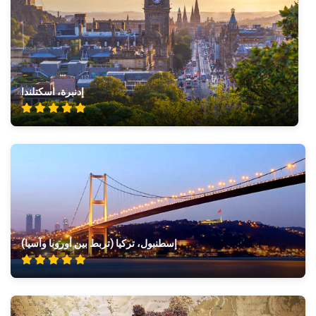
إدنبرة، اسكتلندا
إسطنبول، تركيا (تربط بين أوروبا وآسيا)