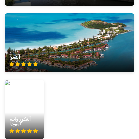
أنتيغوا
أنغكور وات،
كمبوديا