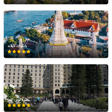
بانكوك، تايلاند
بحيرة لويز، كندا