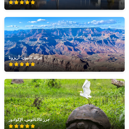
جراند كانيون، أريزونا
جزر غالاباغوس، الإكوادور