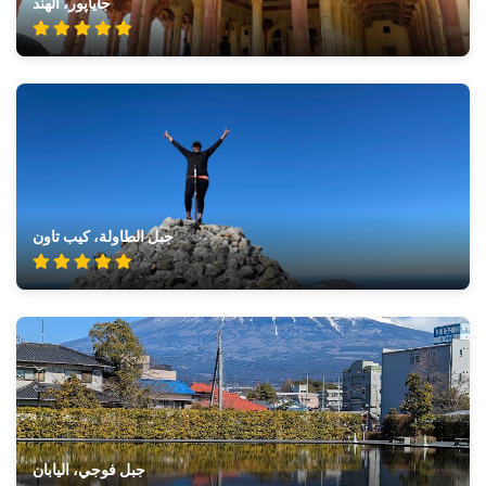
جاياپور، الهند
جبل الطاولة، كيب تاون
جبل فوجي، اليابان