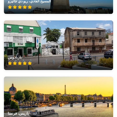
المسيح الفادي، ريو دي جانيرو
باربادوس
باريس، فرنسا