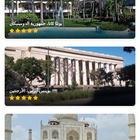
بونتا كانا، جمهورية الدومينيكان
بوينس آيرس، الأرجنتين