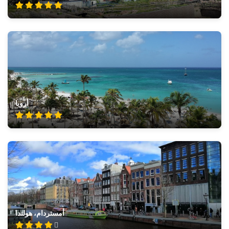
أروبا
أمستردام، هولندا