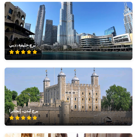
برج خليفة، دبي
برج لندن، إنجلترا