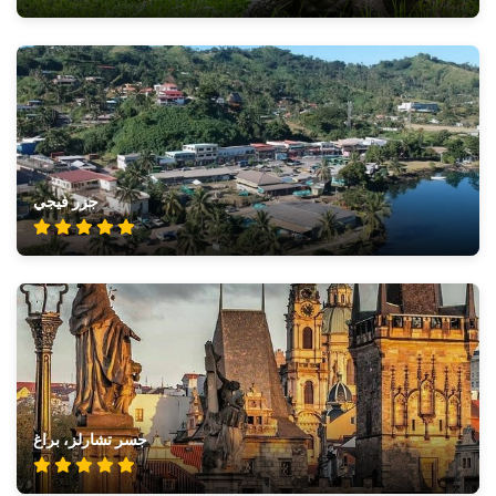
جزر فيجي
جسر تشارلز، براغ