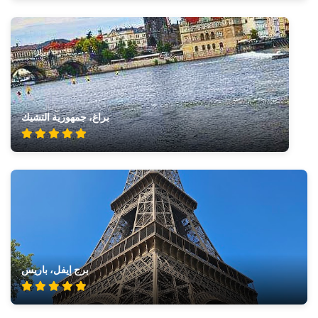
براغ، جمهورية التشيك
برج إيفل، باريس