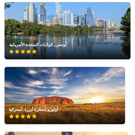
أوستن، الولايات المتحدة الأمريكية
أولورو (صخرة آيرز)، أستراليا