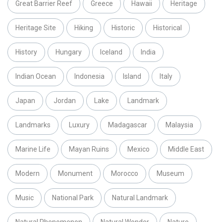
Great Barrier Reef
Greece
Hawaii
Heritage
Heritage Site
Hiking
Historic
Historical
History
Hungary
Iceland
India
Indian Ocean
Indonesia
Island
Italy
Japan
Jordan
Lake
Landmark
Landmarks
Luxury
Madagascar
Malaysia
Marine Life
Mayan Ruins
Mexico
Middle East
Modern
Monument
Morocco
Museum
Music
National Park
Natural Landmark
Natural Phenomenon
Natural Wonder
Nature