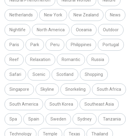
Netherlands
New York
New Zealand
News
Nightlife
North America
Oceania
Outdoor
Paris
Park
Peru
Philippines
Portugal
Reef
Relaxation
Romantic
Russia
Safari
Scenic
Scotland
Shopping
Singapore
Skyline
Snorkeling
South Africa
South America
South Korea
Southeast Asia
Spa
Spain
Sweden
Sydney
Tanzania
Technology
Temple
Texas
Thailand