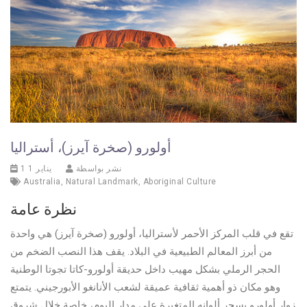
أولورو (صخرة آيرز)، أستراليا
نشر بواسطة
1 يناير 1
Australia
,
Natural Landmark
,
Aboriginal Culture
نظرة عامة
تقع في قلب المركز الأحمر لأستراليا، أولورو (صخرة آيرز) هي واحدة
من أبرز المعالم الطبيعية في البلاد. يقف هذا النصب الضخم من
الحجر الرملي بشكل مهيب داخل حديقة أولورو-كاتا تجوتا الوطنية
وهو مكان ذو أهمية ثقافية عميقة لشعب الأنانغو الأبورجيني. يتمتع
زوار أولورو بسحر ألوانه المتغيرة على مدار اليوم، خاصة خلال شروق