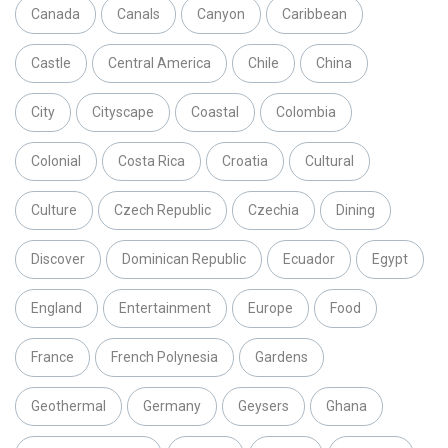
Canada
Canals
Canyon
Caribbean
Castle
Central America
Chile
China
City
Cityscape
Coastal
Colombia
Colonial
Costa Rica
Croatia
Cultural
Culture
Czech Republic
Czechia
Dining
Discover
Dominican Republic
Ecuador
Egypt
England
Entertainment
Europe
Food
France
French Polynesia
Gardens
Geothermal
Germany
Geysers
Ghana