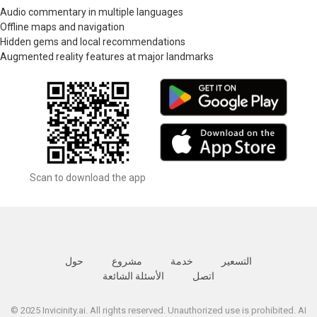
Audio commentary in multiple languages
Offline maps and navigation
Hidden gems and local recommendations
Augmented reality features at major landmarks
Scan to download the app
التسعير
خدمة
مشروع
حول
اتصل
الأسئلة الشائعة
© 2025 Invicinity.ai. All rights reserved. Unauthorized use is prohibited. AI