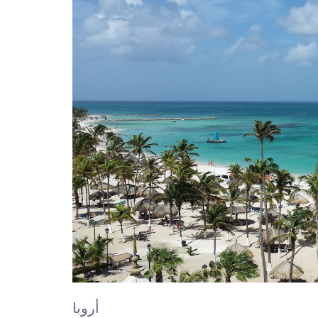
أروبا