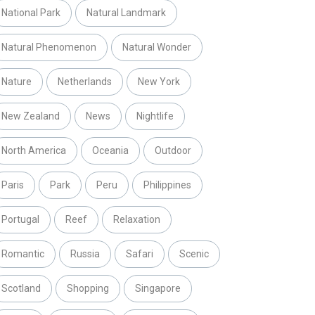
National Park
Natural Landmark
Natural Phenomenon
Natural Wonder
Nature
Netherlands
New York
New Zealand
News
Nightlife
North America
Oceania
Outdoor
Paris
Park
Peru
Philippines
Portugal
Reef
Relaxation
Romantic
Russia
Safari
Scenic
Scotland
Shopping
Singapore