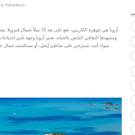
re
,
Relaxation
ت
أروبا هي جوهرة الكاريبي، تقع على ب
ومشهدها الثقافي النابض بالحياة، تعتبر أروبا وجهة تلبي احتياج
سواء كنت تسترخي على شاطئ إيجل، أو تستكشف جمال حديقة