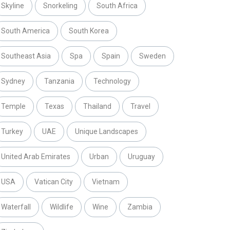
Skyline
Snorkeling
South Africa
South America
South Korea
Southeast Asia
Spa
Spain
Sweden
Sydney
Tanzania
Technology
Temple
Texas
Thailand
Travel
Turkey
UAE
Unique Landscapes
United Arab Emirates
Urban
Uruguay
USA
Vatican City
Vietnam
Waterfall
Wildlife
Wine
Zambia