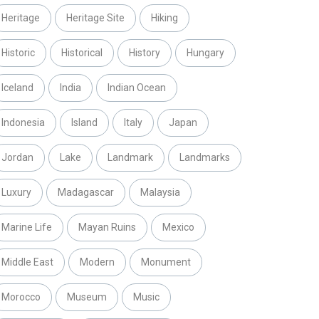
Heritage
Heritage Site
Hiking
Historic
Historical
History
Hungary
Iceland
India
Indian Ocean
Indonesia
Island
Italy
Japan
Jordan
Lake
Landmark
Landmarks
Luxury
Madagascar
Malaysia
Marine Life
Mayan Ruins
Mexico
Middle East
Modern
Monument
Morocco
Museum
Music