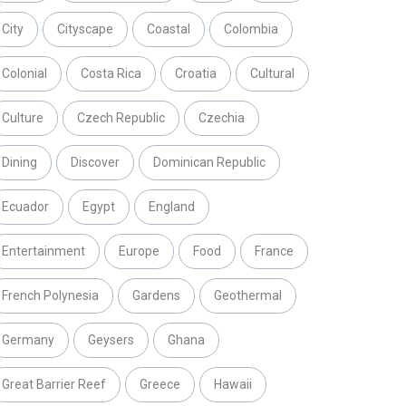
City
Cityscape
Coastal
Colombia
Colonial
Costa Rica
Croatia
Cultural
Culture
Czech Republic
Czechia
Dining
Discover
Dominican Republic
Ecuador
Egypt
England
Entertainment
Europe
Food
France
French Polynesia
Gardens
Geothermal
Germany
Geysers
Ghana
Great Barrier Reef
Greece
Hawaii