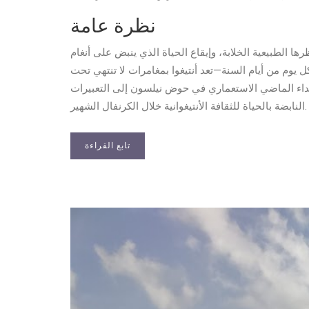
نظرة عامة
رها الطبيعية الخلابة، وإيقاع الحياة الذي ينبض على أنغام
الكاليبسو. معروفة بشواطئها الـ 365—واحدة لكل يوم من أيام السنة—تعد أنتيغوا بمغامرات لا تنتهي تحت
أصداء الماضي الاستعماري في حوض نيلسون إلى التعبيرات
النابضة بالحياة للثقافة الأنتيغوانية خلال الكرنفال الشهير.
تابع القراءة