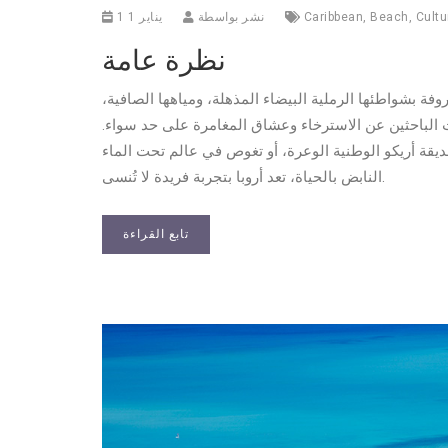
Cultu
,
Beach
,
Caribbean
نشر بواسطة
1 يناير 1
نظرة عامة
عد 15 ميلاً شمال فنزويلا. معروفة بشواطئها الرملية البيضاء المذهلة، ومياهها الصافية،
ات الباحثين عن الاسترخاء وعشاق المغامرة على حد سواء.
 أريكو الوطنية الوعرة، أو تغوص في عالم تحت الماء
النابض بالحياة، تعد أروبا بتجربة فريدة لا تُنسى.
تابع القراءة