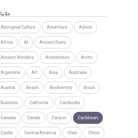
علاما
Aboriginal Culture
Adventure
Advice
Africa
AI
Ancient Ruins
Ancient Wonders
Architecture
Arctic
Argentina
Art
Asia
Australia
Austria
Beach
Biodiversity
Brazil
Business
California
Cambodia
Canada
Canals
Canyon
Caribbean
Castle
Central America
Chile
China