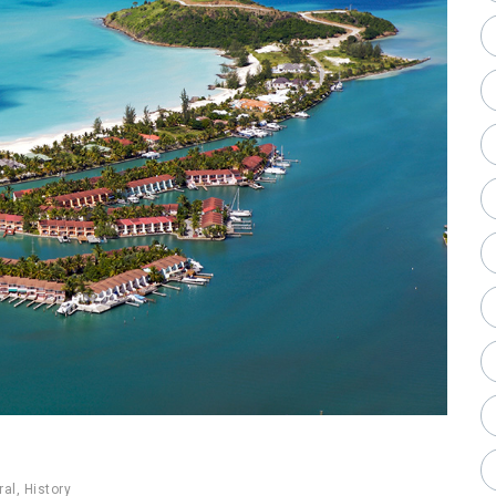
ral
,
History