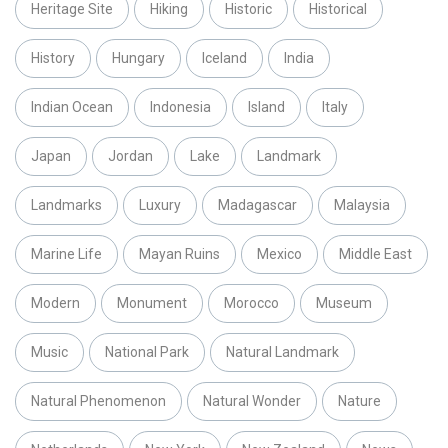
Heritage Site
Hiking
Historic
Historical
History
Hungary
Iceland
India
Indian Ocean
Indonesia
Island
Italy
Japan
Jordan
Lake
Landmark
Landmarks
Luxury
Madagascar
Malaysia
Marine Life
Mayan Ruins
Mexico
Middle East
Modern
Monument
Morocco
Museum
Music
National Park
Natural Landmark
Natural Phenomenon
Natural Wonder
Nature