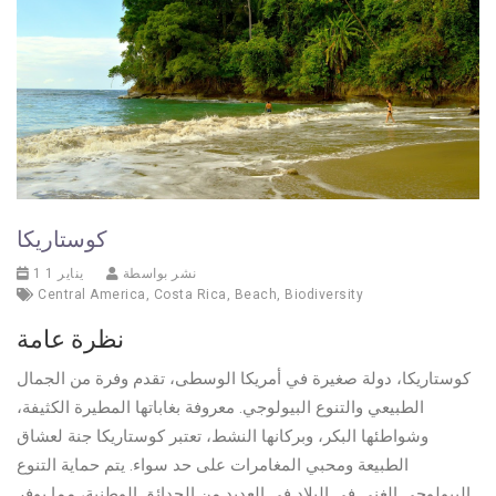
كوستاريكا
نشر بواسطة
1 يناير 1
Central America
,
Costa Rica
,
Beach
,
Biodiversity
نظرة عامة
كوستاريكا، دولة صغيرة في أمريكا الوسطى، تقدم وفرة من الجمال
الطبيعي والتنوع البيولوجي. معروفة بغاباتها المطيرة الكثيفة،
وشواطئها البكر، وبركانها النشط، تعتبر كوستاريكا جنة لعشاق
الطبيعة ومحبي المغامرات على حد سواء. يتم حماية التنوع
البيولوجي الغني في البلاد في العديد من الحدائق الوطنية، مما يوفر