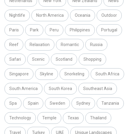
Netherlands
New York
New Zealand
News
Nightlife
North America
Oceania
Outdoor
Paris
Park
Peru
Philippines
Portugal
Reef
Relaxation
Romantic
Russia
Safari
Scenic
Scotland
Shopping
Singapore
Skyline
Snorkeling
South Africa
South America
South Korea
Southeast Asia
Spa
Spain
Sweden
Sydney
Tanzania
Technology
Temple
Texas
Thailand
Travel
Turkey
UAE
Unique Landscapes