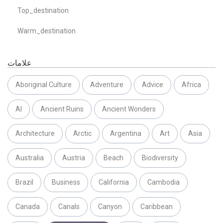
Top_destination
Warm_destination
علامات
Aboriginal Culture
Adventure
Advice
Africa
AI
Ancient Ruins
Ancient Wonders
Architecture
Arctic
Argentina
Art
Asia
Australia
Austria
Beach
Biodiversity
Brazil
Business
California
Cambodia
Canada
Canals
Canyon
Caribbean