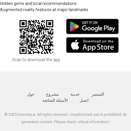
Hidden gems and local recommendations
Augmented reality features at major landmarks
Scan to download the app
التسعير
خدمة
مشروع
حول
اتصل
الأسئلة الشائعة
© 2025 Invicinity.ai. All rights reserved. Unauthorized use is prohibited. AI
generated content. Please check critical information.