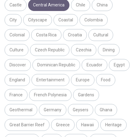
Castle
Central America
Chile
China
City
Cityscape
Coastal
Colombia
Colonial
Costa Rica
Croatia
Cultural
Culture
Czech Republic
Czechia
Dining
Discover
Dominican Republic
Ecuador
Egypt
England
Entertainment
Europe
Food
France
French Polynesia
Gardens
Geothermal
Germany
Geysers
Ghana
Great Barrier Reef
Greece
Hawaii
Heritage