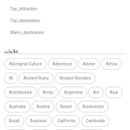
Top_attraction
Top_destination
Warm_destination
علامات
Aboriginal Culture
Adventure
Advice
Africa
AI
Ancient Ruins
Ancient Wonders
Architecture
Arctic
Argentina
Art
Asia
Australia
Austria
Beach
Biodiversity
Brazil
Business
California
Cambodia