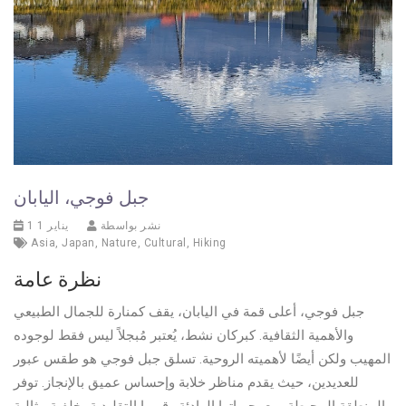
جبل فوجي، اليابان
نشر بواسطة
1 يناير 1
Asia
,
Japan
,
Nature
,
Cultural
,
Hiking
نظرة عامة
جبل فوجي، أعلى قمة في اليابان، يقف كمنارة للجمال الطبيعي
والأهمية الثقافية. كبركان نشط، يُعتبر مُبجلاً ليس فقط لوجوده
المهيب ولكن أيضًا لأهميته الروحية. تسلق جبل فوجي هو طقس عبور
للعديدين، حيث يقدم مناظر خلابة وإحساس عميق بالإنجاز. توفر
المنطقة المحيطة، مع بحيراتها الهادئة وقرىها التقليدية، خلفية مثالية