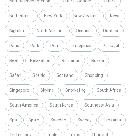
Natural Phenomenon
Natural Wonder
Nature
Netherlands
New York
New Zealand
News
Nightlife
North America
Oceania
Outdoor
Paris
Park
Peru
Philippines
Portugal
Reef
Relaxation
Romantic
Russia
Safari
Scenic
Scotland
Shopping
Singapore
Skyline
Snorkeling
South Africa
South America
South Korea
Southeast Asia
Spa
Spain
Sweden
Sydney
Tanzania
Technology
Temple
Texas
Thailand