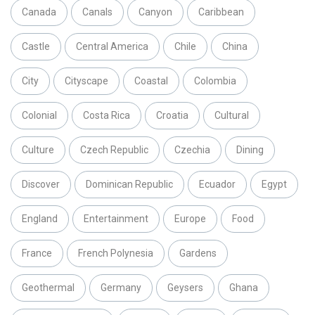
Canada
Canals
Canyon
Caribbean
Castle
Central America
Chile
China
City
Cityscape
Coastal
Colombia
Colonial
Costa Rica
Croatia
Cultural
Culture
Czech Republic
Czechia
Dining
Discover
Dominican Republic
Ecuador
Egypt
England
Entertainment
Europe
Food
France
French Polynesia
Gardens
Geothermal
Germany
Geysers
Ghana