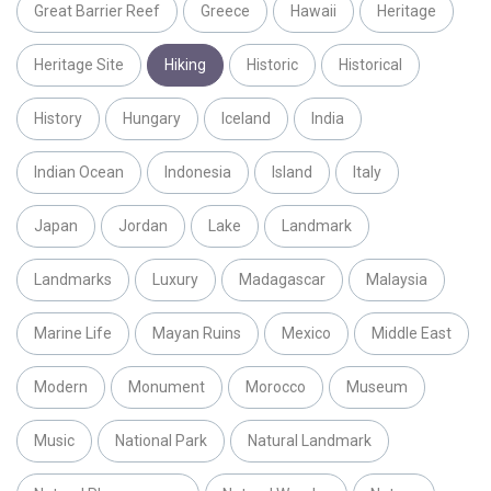
Great Barrier Reef
Greece
Hawaii
Heritage
Heritage Site
Hiking
Historic
Historical
History
Hungary
Iceland
India
Indian Ocean
Indonesia
Island
Italy
Japan
Jordan
Lake
Landmark
Landmarks
Luxury
Madagascar
Malaysia
Marine Life
Mayan Ruins
Mexico
Middle East
Modern
Monument
Morocco
Museum
Music
National Park
Natural Landmark