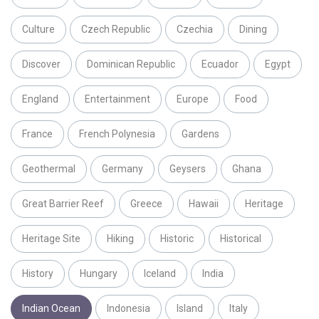
Culture
Czech Republic
Czechia
Dining
Discover
Dominican Republic
Ecuador
Egypt
England
Entertainment
Europe
Food
France
French Polynesia
Gardens
Geothermal
Germany
Geysers
Ghana
Great Barrier Reef
Greece
Hawaii
Heritage
Heritage Site
Hiking
Historic
Historical
History
Hungary
Iceland
India
Indian Ocean
Indonesia
Island
Italy