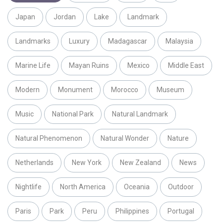
Japan
Jordan
Lake
Landmark
Landmarks
Luxury
Madagascar
Malaysia
Marine Life
Mayan Ruins
Mexico
Middle East
Modern
Monument
Morocco
Museum
Music
National Park
Natural Landmark
Natural Phenomenon
Natural Wonder
Nature
Netherlands
New York
New Zealand
News
Nightlife
North America
Oceania
Outdoor
Paris
Park
Peru
Philippines
Portugal