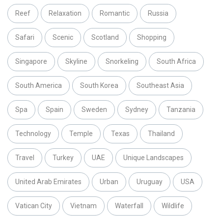
Reef
Relaxation
Romantic
Russia
Safari
Scenic
Scotland
Shopping
Singapore
Skyline
Snorkeling
South Africa
South America
South Korea
Southeast Asia
Spa
Spain
Sweden
Sydney
Tanzania
Technology
Temple
Texas
Thailand
Travel
Turkey
UAE
Unique Landscapes
United Arab Emirates
Urban
Uruguay
USA
Vatican City
Vietnam
Waterfall
Wildlife