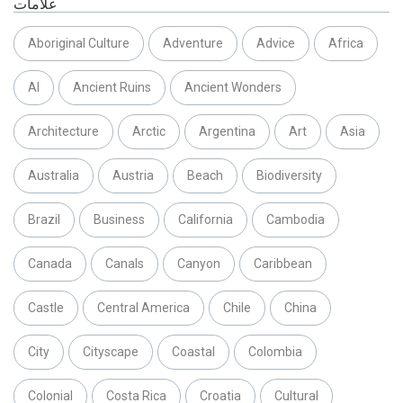
علامات
Aboriginal Culture
Adventure
Advice
Africa
AI
Ancient Ruins
Ancient Wonders
Architecture
Arctic
Argentina
Art
Asia
Australia
Austria
Beach
Biodiversity
Brazil
Business
California
Cambodia
Canada
Canals
Canyon
Caribbean
Castle
Central America
Chile
China
City
Cityscape
Coastal
Colombia
Colonial
Costa Rica
Croatia
Cultural