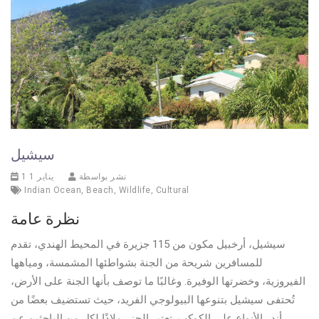
سيشيل
نشر بواسطة
1 يناير 1
Indian Ocean
,
Beach
,
Wildlife
,
Cultural
نظرة عامة
سيشيل، أرخبيل مكون من 115 جزيرة في المحيط الهندي، تقدم
للمسافرين شريحة من الجنة بشواطئها المشمسة، ومياهها
الفيروزية، وخضرتها الوفيرة. وغالبًا ما توصف بأنها الجنة على الأرض،
تُحتفى سيشيل بتنوعها البيولوجي الفريد، حيث تستضيف بعضًا من
أندر الأنواع على الكوكب. تعتبر الجزر ملاذًا لكل من الباحثين عن