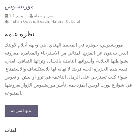
موريشيوس
نشر بواسطة
1 يناير 1
Indian Ocean
,
Beach
,
Nature
,
Cultural
نظرة عامة
موريشيوس، جوهرة في المحيط الهندي، هي وجهة أحلام لأولئك
الذين يبحثون عن المزيج المثالي من الاسترخاء والمغامرة. معروفة
بشواطئها الخلابة، وأسواقها النابضة بالحياة، وتراثها الثقافي الغني،
تقدم هذه الجزيرة الجنة فرصًا لا نهاية لها للاستكشاف والاستمتاع.
سواء كنت تسترخي على الرمال الناعمة في ترو-أو-بيش أو تغوص
في شوارع بورت لويس المزدحمة، تأسر موريشيوس الزوار بعروضها
المتنوعة.
تابع القراءة
الفئات