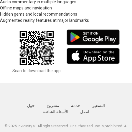
Audio commentary in multiple languages
Offline maps and navigation
Hidden gems and local recommendations
Augmented reality features at major landmarks
Scan to download the app
التسعير
خدمة
مشروع
حول
اتصل
الأسئلة الشائعة
© 2025 Invicinity.ai. All rights reserved. Unauthorized use is prohibited. AI