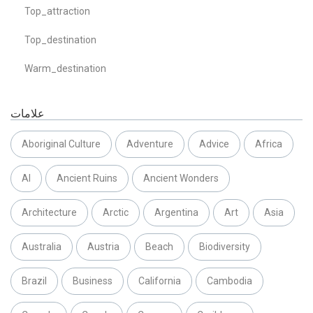
Top_attraction
Top_destination
Warm_destination
علامات
Aboriginal Culture
Adventure
Advice
Africa
AI
Ancient Ruins
Ancient Wonders
Architecture
Arctic
Argentina
Art
Asia
Australia
Austria
Beach
Biodiversity
Brazil
Business
California
Cambodia