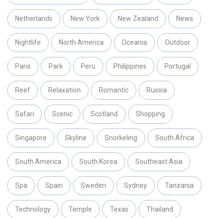
Netherlands
New York
New Zealand
News
Nightlife
North America
Oceania
Outdoor
Paris
Park
Peru
Philippines
Portugal
Reef
Relaxation
Romantic
Russia
Safari
Scenic
Scotland
Shopping
Singapore
Skyline
Snorkeling
South Africa
South America
South Korea
Southeast Asia
Spa
Spain
Sweden
Sydney
Tanzania
Technology
Temple
Texas
Thailand