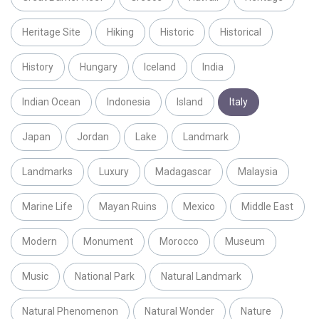
Heritage Site
Hiking
Historic
Historical
History
Hungary
Iceland
India
Indian Ocean
Indonesia
Island
Italy
Japan
Jordan
Lake
Landmark
Landmarks
Luxury
Madagascar
Malaysia
Marine Life
Mayan Ruins
Mexico
Middle East
Modern
Monument
Morocco
Museum
Music
National Park
Natural Landmark
Natural Phenomenon
Natural Wonder
Nature