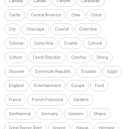
Canada
Canals
Canyon
Caribbean
Castle
Central America
Chile
China
City
Cityscape
Coastal
Colombia
Colonial
Costa Rica
Croatia
Cultural
Culture
Czech Republic
Czechia
Dining
Discover
Dominican Republic
Ecuador
Egypt
England
Entertainment
Europe
Food
France
French Polynesia
Gardens
Geothermal
Germany
Geysers
Ghana
Great Barrier Reef
Greece
Hawaii
Heritage