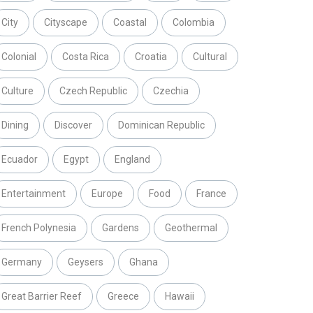
City
Cityscape
Coastal
Colombia
Colonial
Costa Rica
Croatia
Cultural
Culture
Czech Republic
Czechia
Dining
Discover
Dominican Republic
Ecuador
Egypt
England
Entertainment
Europe
Food
France
French Polynesia
Gardens
Geothermal
Germany
Geysers
Ghana
Great Barrier Reef
Greece
Hawaii