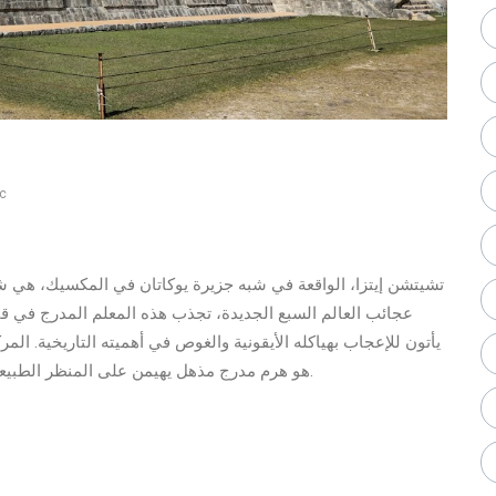
ic
تشيتشن إيتزا، الواقعة في شبه جزيرة يوكاتان في المكسيك، هي شه
عجائب العالم السبع الجديدة، تجذب هذه المعلم المدرج في قائم
يأتون للإعجاب بهياكله الأيقونية والغوص في أهميته التاريخية. الم
هو هرم مدرج مذهل يهيمن على المنظر الطبيعي ويقدم رؤى حول فهم المايا لعلم الفلك وأنظمة التقويم.