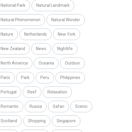
National Park
Natural Landmark
Natural Phenomenon
Natural Wonder
Nature
Netherlands
New York
New Zealand
News
Nightlife
North America
Oceania
Outdoor
Paris
Park
Peru
Philippines
Portugal
Reef
Relaxation
Romantic
Russia
Safari
Scenic
Scotland
Shopping
Singapore