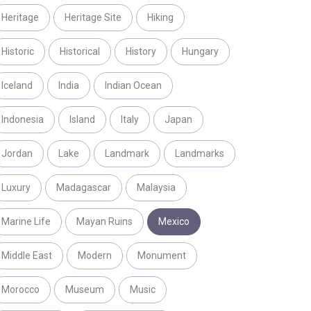
Heritage
Heritage Site
Hiking
Historic
Historical
History
Hungary
Iceland
India
Indian Ocean
Indonesia
Island
Italy
Japan
Jordan
Lake
Landmark
Landmarks
Luxury
Madagascar
Malaysia
Marine Life
Mayan Ruins
Mexico
Middle East
Modern
Monument
Morocco
Museum
Music