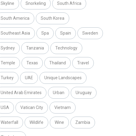
Skyline
Snorkeling
South Africa
South America
South Korea
Southeast Asia
Spa
Spain
Sweden
Sydney
Tanzania
Technology
Temple
Texas
Thailand
Travel
Turkey
UAE
Unique Landscapes
United Arab Emirates
Urban
Uruguay
USA
Vatican City
Vietnam
Waterfall
Wildlife
Wine
Zambia