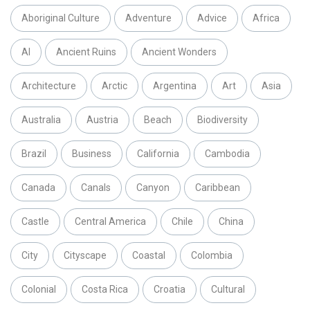
Aboriginal Culture
Adventure
Advice
Africa
AI
Ancient Ruins
Ancient Wonders
Architecture
Arctic
Argentina
Art
Asia
Australia
Austria
Beach
Biodiversity
Brazil
Business
California
Cambodia
Canada
Canals
Canyon
Caribbean
Castle
Central America
Chile
China
City
Cityscape
Coastal
Colombia
Colonial
Costa Rica
Croatia
Cultural