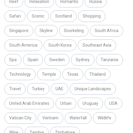
Reef
Relaxation
Romantic
Russia
Safari
Scenic
Scotland
Shopping
Singapore
Skyline
Snorkeling
South Africa
South America
South Korea
Southeast Asia
Spa
Spain
Sweden
Sydney
Tanzania
Technology
Temple
Texas
Thailand
Travel
Turkey
UAE
Unique Landscapes
United Arab Emirates
Urban
Uruguay
USA
Vatican City
Vietnam
Waterfall
Wildlife
Wine
Zambia
Zimbabwe