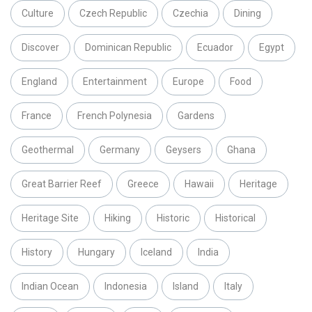
Culture
Czech Republic
Czechia
Dining
Discover
Dominican Republic
Ecuador
Egypt
England
Entertainment
Europe
Food
France
French Polynesia
Gardens
Geothermal
Germany
Geysers
Ghana
Great Barrier Reef
Greece
Hawaii
Heritage
Heritage Site
Hiking
Historic
Historical
History
Hungary
Iceland
India
Indian Ocean
Indonesia
Island
Italy