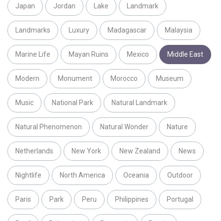
Japan
Jordan
Lake
Landmark
Landmarks
Luxury
Madagascar
Malaysia
Marine Life
Mayan Ruins
Mexico
Middle East
Modern
Monument
Morocco
Museum
Music
National Park
Natural Landmark
Natural Phenomenon
Natural Wonder
Nature
Netherlands
New York
New Zealand
News
Nightlife
North America
Oceania
Outdoor
Paris
Park
Peru
Philippines
Portugal