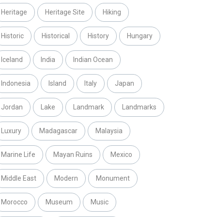
Heritage
Heritage Site
Hiking
Historic
Historical
History
Hungary
Iceland
India
Indian Ocean
Indonesia
Island
Italy
Japan
Jordan
Lake
Landmark
Landmarks
Luxury
Madagascar
Malaysia
Marine Life
Mayan Ruins
Mexico
Middle East
Modern
Monument
Morocco
Museum
Music