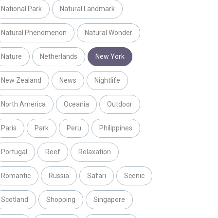
National Park
Natural Landmark
Natural Phenomenon
Natural Wonder
Nature
Netherlands
New York
New Zealand
News
Nightlife
North America
Oceania
Outdoor
Paris
Park
Peru
Philippines
Portugal
Reef
Relaxation
Romantic
Russia
Safari
Scenic
Scotland
Shopping
Singapore