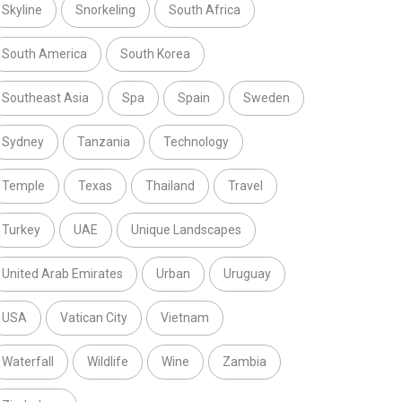
Skyline
Snorkeling
South Africa
South America
South Korea
Southeast Asia
Spa
Spain
Sweden
Sydney
Tanzania
Technology
Temple
Texas
Thailand
Travel
Turkey
UAE
Unique Landscapes
United Arab Emirates
Urban
Uruguay
USA
Vatican City
Vietnam
Waterfall
Wildlife
Wine
Zambia