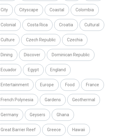
City
Cityscape
Coastal
Colombia
Colonial
Costa Rica
Croatia
Cultural
Culture
Czech Republic
Czechia
Dining
Discover
Dominican Republic
Ecuador
Egypt
England
Entertainment
Europe
Food
France
French Polynesia
Gardens
Geothermal
Germany
Geysers
Ghana
Great Barrier Reef
Greece
Hawaii