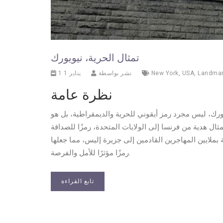
تمثال الحرية، نيويورك
Landma
,
USA
,
New York
نشر بواسطة
1 يناير 1
نظرة عامة
ورك، ليس مجرد رمز أيقوني للحرية والديمقراطية، بل هو
يم معماري. تم تدشينه في عام 1886، وكان التمثال هدية من فرنسا إلى الولايات المتحدة، رمزًا للصداقة
ة بملايين المهاجرين القادمين إلى جزيرة إليس، مما جعلها
رمزًا مؤثرًا للأمل والفرصة.
تابع القراءة