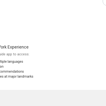
ork Experience
ide app to access:
tiple languages
ion
recommendations
res at major landmarks