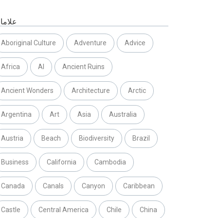
علاما
Aboriginal Culture
Adventure
Advice
Africa
AI
Ancient Ruins
Ancient Wonders
Architecture
Arctic
Argentina
Art
Asia
Australia
Austria
Beach
Biodiversity
Brazil
Business
California
Cambodia
Canada
Canals
Canyon
Caribbean
Castle
Central America
Chile
China