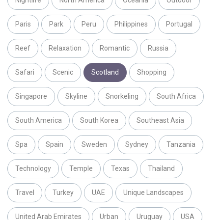
Nightlife
North America
Oceania
Outdoor
Paris
Park
Peru
Philippines
Portugal
Reef
Relaxation
Romantic
Russia
Safari
Scenic
Scotland
Shopping
Singapore
Skyline
Snorkeling
South Africa
South America
South Korea
Southeast Asia
Spa
Spain
Sweden
Sydney
Tanzania
Technology
Temple
Texas
Thailand
Travel
Turkey
UAE
Unique Landscapes
United Arab Emirates
Urban
Uruguay
USA