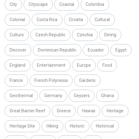
City
Cityscape
Coastal
Colombia
Colonial
Costa Rica
Croatia
Cultural
Culture
Czech Republic
Czechia
Dining
Discover
Dominican Republic
Ecuador
Egypt
England
Entertainment
Europe
Food
France
French Polynesia
Gardens
Geothermal
Germany
Geysers
Ghana
Great Barrier Reef
Greece
Hawaii
Heritage
Heritage Site
Hiking
Historic
Historical