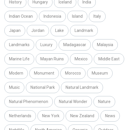
History
Hungary
Iceland
India
Indian Ocean
Indonesia
Island
Italy
Japan
Jordan
Lake
Landmark
Landmarks
Luxury
Madagascar
Malaysia
Marine Life
Mayan Ruins
Mexico
Middle East
Modern
Monument
Morocco
Museum
Music
National Park
Natural Landmark
Natural Phenomenon
Natural Wonder
Nature
Netherlands
New York
New Zealand
News