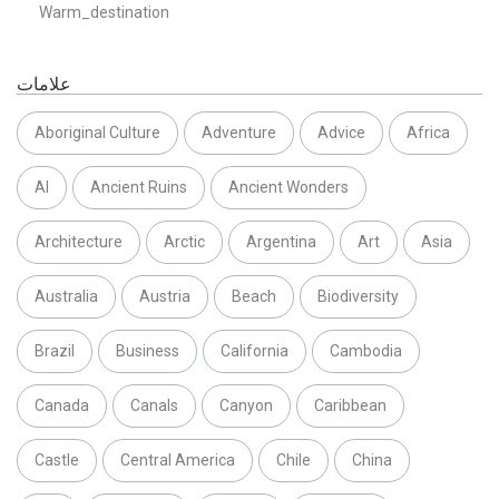
Warm_destination
علامات
Aboriginal Culture
Adventure
Advice
Africa
AI
Ancient Ruins
Ancient Wonders
Architecture
Arctic
Argentina
Art
Asia
Australia
Austria
Beach
Biodiversity
Brazil
Business
California
Cambodia
Canada
Canals
Canyon
Caribbean
Castle
Central America
Chile
China