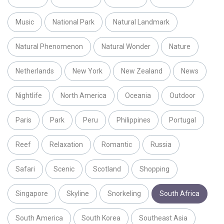
Music
National Park
Natural Landmark
Natural Phenomenon
Natural Wonder
Nature
Netherlands
New York
New Zealand
News
Nightlife
North America
Oceania
Outdoor
Paris
Park
Peru
Philippines
Portugal
Reef
Relaxation
Romantic
Russia
Safari
Scenic
Scotland
Shopping
Singapore
Skyline
Snorkeling
South Africa
South America
South Korea
Southeast Asia