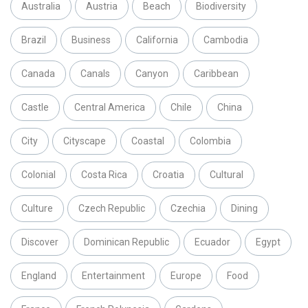
Australia
Austria
Beach
Biodiversity
Brazil
Business
California
Cambodia
Canada
Canals
Canyon
Caribbean
Castle
Central America
Chile
China
City
Cityscape
Coastal
Colombia
Colonial
Costa Rica
Croatia
Cultural
Culture
Czech Republic
Czechia
Dining
Discover
Dominican Republic
Ecuador
Egypt
England
Entertainment
Europe
Food