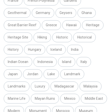
France
French Polynesia
Gardens
Geothermal
Germany
Geysers
Ghana
Great Barrier Reef
Greece
Hawaii
Heritage
Heritage Site
Hiking
Historic
Historical
History
Hungary
Iceland
India
Indian Ocean
Indonesia
Island
Italy
Japan
Jordan
Lake
Landmark
Landmarks
Luxury
Madagascar
Malaysia
Marine Life
Mayan Ruins
Mexico
Middle East
Modern
Monument
Morocco
Museum