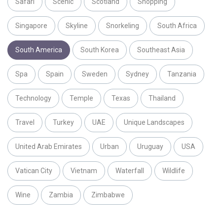
Safari
Scenic
Scotland
Shopping
Singapore
Skyline
Snorkeling
South Africa
South America
South Korea
Southeast Asia
Spa
Spain
Sweden
Sydney
Tanzania
Technology
Temple
Texas
Thailand
Travel
Turkey
UAE
Unique Landscapes
United Arab Emirates
Urban
Uruguay
USA
Vatican City
Vietnam
Waterfall
Wildlife
Wine
Zambia
Zimbabwe