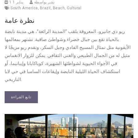
نشر بواسطة
1 يناير 1
South America
,
Brazil
,
Beach
,
Cultural
نظرة عامة
ريو دي جانيرو، المعروفة بلقب “المدينة الرائعة”، هي مدينة نابضة
بالحياة تقع بين جبال خضراء وشواطئ صافية. تشتهر بمعالمها
الأيقونية مثل تمثال المسيح الفادي وجبل السكر، وتقدم ريو مزيجًا لا
مثيل له من الجمال الطبيعي والغنى الثقافي. يمكن للزوار الانغماس
في الأجواء الحيوية لشواطئها الشهيرة، كوباكابانا وإيبانيما، أو
استكشاف الحياة الليلية النابضة وإيقاعات السامبا في حي لابا
التاريخي.
تابع القراءة