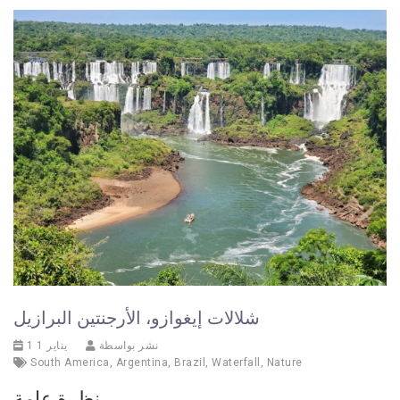
شلالات إيغوازو، الأرجنتين البرازيل
نشر بواسطة
1 يناير 1
South America
,
Argentina
,
Brazil
,
Waterfall
,
Nature
نظرة عامة