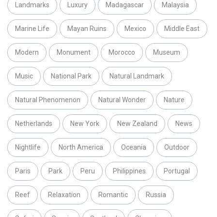
Landmarks
Luxury
Madagascar
Malaysia
Marine Life
Mayan Ruins
Mexico
Middle East
Modern
Monument
Morocco
Museum
Music
National Park
Natural Landmark
Natural Phenomenon
Natural Wonder
Nature
Netherlands
New York
New Zealand
News
Nightlife
North America
Oceania
Outdoor
Paris
Park
Peru
Philippines
Portugal
Reef
Relaxation
Romantic
Russia