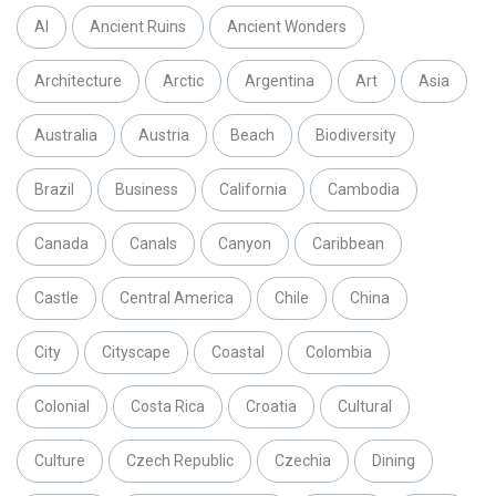
AI
Ancient Ruins
Ancient Wonders
Architecture
Arctic
Argentina
Art
Asia
Australia
Austria
Beach
Biodiversity
Brazil
Business
California
Cambodia
Canada
Canals
Canyon
Caribbean
Castle
Central America
Chile
China
City
Cityscape
Coastal
Colombia
Colonial
Costa Rica
Croatia
Cultural
Culture
Czech Republic
Czechia
Dining