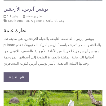
بوينس آيرس، الأرجنتين
نشر بواسطة
1 يناير 1
South America
,
Argentina
,
Cultural
,
City
نظرة عامة
بوينس آيرس، العاصمة النابضة بالحياة للأرجنتين، هي مدينة تت
pulsate بالطاقة والسحر. تُعرف باسم “باريس أمريكا الجنوبية”، تقدم
بوينس آيرس مزيجًا فريدًا من الأناقة الأوروبية والشغف اللاتيني. من
أحيائها التاريخية المليئة بالعمارة الملونة إلى أسواقها المزدحمة
وحياتها الليلية النابضة، تأسر بوينس آيرس قلوب المسافرين.
تابع القراءة