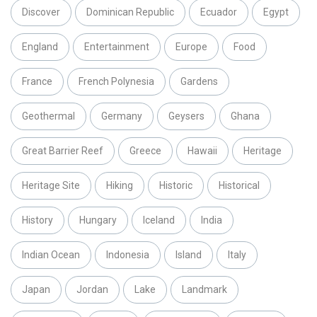
Discover
Dominican Republic
Ecuador
Egypt
England
Entertainment
Europe
Food
France
French Polynesia
Gardens
Geothermal
Germany
Geysers
Ghana
Great Barrier Reef
Greece
Hawaii
Heritage
Heritage Site
Hiking
Historic
Historical
History
Hungary
Iceland
India
Indian Ocean
Indonesia
Island
Italy
Japan
Jordan
Lake
Landmark