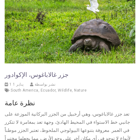
جزر غالاباغوس، الإكوادور
نشر بواسطة
1 يناير 1
South America
,
Ecuador
,
Wildlife
,
Nature
نظرة عامة
تعد جزر غالاباغوس، وهي أرخبيل من الجزر البركانية الموزعة على
جانبي خط الاستواء في المحيط الهادئ، وجهة تعد بمغامرة لا تتكرر
في العمر. معروفة بتنوعها البيولوجي الملحوظ، تعتبر الجزر موطناً
لأنواع لا توجد في أي مكان آخر على وجه الأرض، مما يجعلها مختبراً