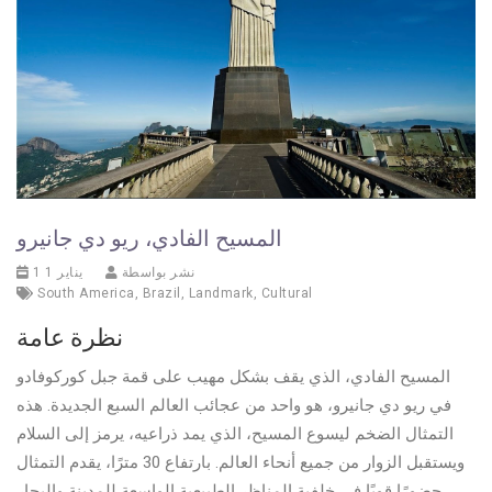
المسيح الفادي، ريو دي جانيرو
نشر بواسطة
1 يناير 1
South America
,
Brazil
,
Landmark
,
Cultural
نظرة عامة
المسيح الفادي، الذي يقف بشكل مهيب على قمة جبل كوركوفادو
في ريو دي جانيرو، هو واحد من عجائب العالم السبع الجديدة. هذه
التمثال الضخم ليسوع المسيح، الذي يمد ذراعيه، يرمز إلى السلام
ويستقبل الزوار من جميع أنحاء العالم. بارتفاع 30 مترًا، يقدم التمثال
حضورًا قويًا في خلفية المناظر الطبيعية الواسعة للمدينة والبحار