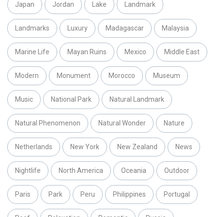
Japan
Jordan
Lake
Landmark
Landmarks
Luxury
Madagascar
Malaysia
Marine Life
Mayan Ruins
Mexico
Middle East
Modern
Monument
Morocco
Museum
Music
National Park
Natural Landmark
Natural Phenomenon
Natural Wonder
Nature
Netherlands
New York
New Zealand
News
Nightlife
North America
Oceania
Outdoor
Paris
Park
Peru
Philippines
Portugal