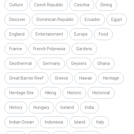
Culture
Czech Republic
Czechia
Dining
Discover
Dominican Republic
Ecuador
Egypt
England
Entertainment
Europe
Food
France
French Polynesia
Gardens
Geothermal
Germany
Geysers
Ghana
Great Barrier Reef
Greece
Hawaii
Heritage
Heritage Site
Hiking
Historic
Historical
History
Hungary
Iceland
India
Indian Ocean
Indonesia
Island
Italy