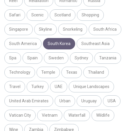
Reef
Relaxation
Romantic
Russia
Safari
Scenic
Scotland
Shopping
Singapore
Skyline
Snorkeling
South Africa
South America
South Korea
Southeast Asia
Spa
Spain
Sweden
Sydney
Tanzania
Technology
Temple
Texas
Thailand
Travel
Turkey
UAE
Unique Landscapes
United Arab Emirates
Urban
Uruguay
USA
Vatican City
Vietnam
Waterfall
Wildlife
Wine
Zambia
Zimbabwe