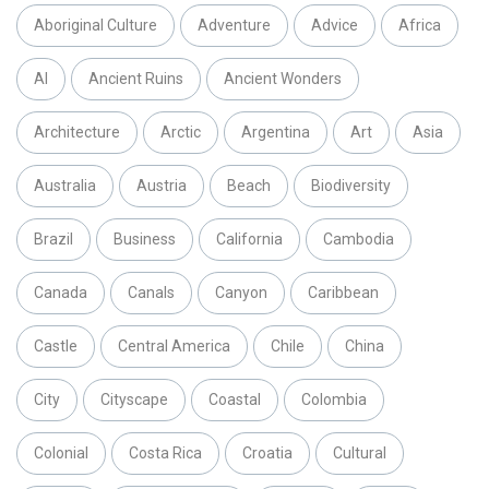
Aboriginal Culture
Adventure
Advice
Africa
AI
Ancient Ruins
Ancient Wonders
Architecture
Arctic
Argentina
Art
Asia
Australia
Austria
Beach
Biodiversity
Brazil
Business
California
Cambodia
Canada
Canals
Canyon
Caribbean
Castle
Central America
Chile
China
City
Cityscape
Coastal
Colombia
Colonial
Costa Rica
Croatia
Cultural