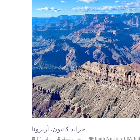
جراند كانيون، أريزونا
Nat
,
USA
,
North America
نشر بواسطة
1 يناير 1