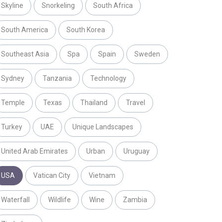
Skyline
Snorkeling
South Africa
South America
South Korea
Southeast Asia
Spa
Spain
Sweden
Sydney
Tanzania
Technology
Temple
Texas
Thailand
Travel
Turkey
UAE
Unique Landscapes
United Arab Emirates
Urban
Uruguay
USA
Vatican City
Vietnam
Waterfall
Wildlife
Wine
Zambia