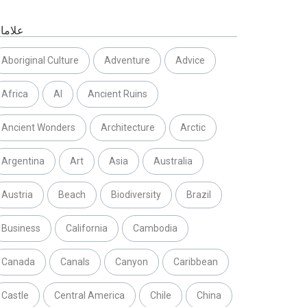
علاما
Aboriginal Culture
Adventure
Advice
Africa
AI
Ancient Ruins
Ancient Wonders
Architecture
Arctic
Argentina
Art
Asia
Australia
Austria
Beach
Biodiversity
Brazil
Business
California
Cambodia
Canada
Canals
Canyon
Caribbean
Castle
Central America
Chile
China