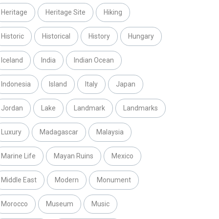
Heritage
Heritage Site
Hiking
Historic
Historical
History
Hungary
Iceland
India
Indian Ocean
Indonesia
Island
Italy
Japan
Jordan
Lake
Landmark
Landmarks
Luxury
Madagascar
Malaysia
Marine Life
Mayan Ruins
Mexico
Middle East
Modern
Monument
Morocco
Museum
Music