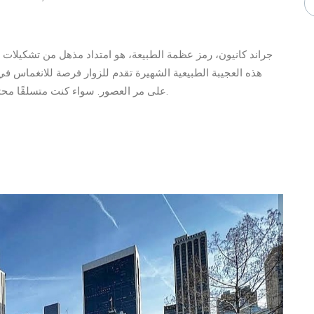
جراند كانيون، رمز عظمة الطبيعة، هو امتداد مذهل من تشكيلات ال
هذه العجيبة الطبيعية الشهيرة تقدم للزوار فرصة للانغماس في 
على مر العصور. سواء كنت متسلقًا محترفًا أو زائرًا عابرًا، يعد جراند كانيون بتجربة فريدة لا تُنسى.