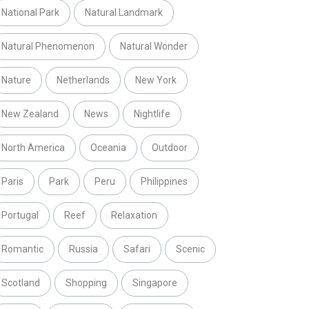
National Park
Natural Landmark
Natural Phenomenon
Natural Wonder
Nature
Netherlands
New York
New Zealand
News
Nightlife
North America
Oceania
Outdoor
Paris
Park
Peru
Philippines
Portugal
Reef
Relaxation
Romantic
Russia
Safari
Scenic
Scotland
Shopping
Singapore