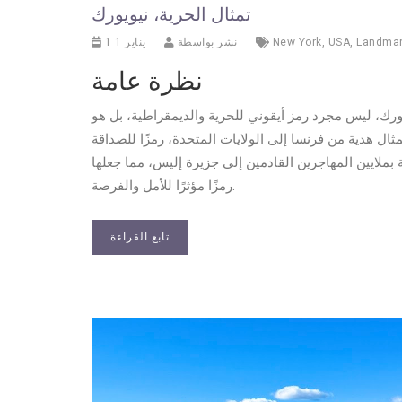
تمثال الحرية، نيويورك
Landma
,
USA
,
New York
نشر بواسطة
1 يناير 1
نظرة عامة
ورك، ليس مجرد رمز أيقوني للحرية والديمقراطية، بل هو
يم معماري. تم تدشينه في عام 1886، وكان التمثال هدية من فرنسا إلى الولايات المتحدة، رمزًا للصداقة
ة بملايين المهاجرين القادمين إلى جزيرة إليس، مما جعلها
رمزًا مؤثرًا للأمل والفرصة.
تابع القراءة