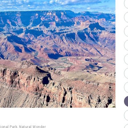
ional Park
,
Natural Wonder