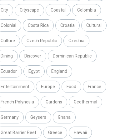
City
Cityscape
Coastal
Colombia
Colonial
Costa Rica
Croatia
Cultural
Culture
Czech Republic
Czechia
Dining
Discover
Dominican Republic
Ecuador
Egypt
England
Entertainment
Europe
Food
France
French Polynesia
Gardens
Geothermal
Germany
Geysers
Ghana
Great Barrier Reef
Greece
Hawaii