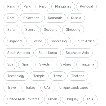
Paris
Park
Peru
Philippines
Portugal
Reef
Relaxation
Romantic
Russia
Safari
Scenic
Scotland
Shopping
Singapore
Skyline
Snorkeling
South Africa
South America
South Korea
Southeast Asia
Spa
Spain
Sweden
Sydney
Tanzania
Technology
Temple
Texas
Thailand
Travel
Turkey
UAE
Unique Landscapes
United Arab Emirates
Urban
Uruguay
USA