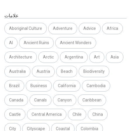
علامات
Aboriginal Culture
Adventure
Advice
Africa
AI
Ancient Ruins
Ancient Wonders
Architecture
Arctic
Argentina
Art
Asia
Australia
Austria
Beach
Biodiversity
Brazil
Business
California
Cambodia
Canada
Canals
Canyon
Caribbean
Castle
Central America
Chile
China
City
Cityscape
Coastal
Colombia