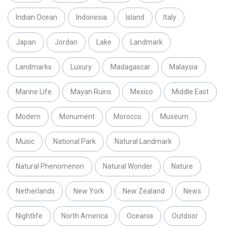
Indian Ocean
Indonesia
Island
Italy
Japan
Jordan
Lake
Landmark
Landmarks
Luxury
Madagascar
Malaysia
Marine Life
Mayan Ruins
Mexico
Middle East
Modern
Monument
Morocco
Museum
Music
National Park
Natural Landmark
Natural Phenomenon
Natural Wonder
Nature
Netherlands
New York
New Zealand
News
Nightlife
North America
Oceania
Outdoor