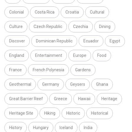
Colonial
Costa Rica
Croatia
Cultural
Culture
Czech Republic
Czechia
Dining
Discover
Dominican Republic
Ecuador
Egypt
England
Entertainment
Europe
Food
France
French Polynesia
Gardens
Geothermal
Germany
Geysers
Ghana
Great Barrier Reef
Greece
Hawaii
Heritage
Heritage Site
Hiking
Historic
Historical
History
Hungary
Iceland
India