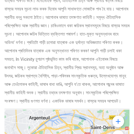
যাত্ৰাত পৰিণত কৰে। মনোমোহক স্থান, ঐতিহাসিক চিহ্ন আৰু স্থানীয় ৰত্নৰ বিষয়ে
বাস্তৱ সময়ৰ সূচনা লাভ কৰক যিবোৰ আপুনি সাধাৰণতে সোজাকৈ পাৰ হৈ যায়। আপোনাৰ
স্থানীয় বন্ধু সকলো ঠাইত। আপোনাৰ ভাষাত তৎক্ষণাত কাহিনী। সমৃদ্ধ ঐতিহাসিক
পৰিপ্ৰেক্ষিত আৰু স্থানীয় জ্ঞান। চাৰিওফালে থকা ৰুচিকৰ স্থানসমূহৰ বিষয়ে বাস্তৱ সময়ৰ
সূচনা। আপোনাৰ ৰুচিৰ ভিত্তিত ব্যক্তিগত পৰামৰ্শ। হাত-মুক্ত অনুসন্ধানৰ বাবে
অডিঅ’ বৰ্ণনা। প্ৰতিটো গাড়ী চলোৱা যাত্ৰাক এক দুৰ্দান্ত অভিজ্ঞতাত পৰিণত কৰক।
আপোনাৰ প্ৰতিদিনৰ যাত্ৰাক এক অনুসন্ধানত পৰিণত কৰক! আপুনি গাড়ী চলাই থকা
সময়ত, In Vicinity চুপচাপ পৃষ্ঠভূমিত কাম কৰি থাকে, আপোনাক এইবোৰৰ বিষয়ে
জনাবলৈ সাজু। লুকোৱা ঐতিহাসিক চিহ্ন, স্থানীয় প্ৰিয় স্থানসমূহ, অহা অনুষ্ঠান আৰু
উৎসৱ, ৰুচিকৰ স্থাপত্য বৈশিষ্ট্য, পাড়া-পৰিসৰৰ সাংস্কৃতিক গুৰুত্ব, উল্লেখযোগ্য মানুহ
আৰু তেওঁলোকৰ কাহিনী, ভাষাৰ বাধা ভাঙি, আপুনি য’তে থাকক, আপোনাৰ পছন্দৰ ভাষাত
স্থানীয় কাহিনী শুনক। স্থানীয় তথ্যৰ তৎক্ষণাত অনুবাদ। সাংস্কৃতিক পৰিপ্ৰেক্ষিত
সংৰক্ষণ। স্থানীয় গুণগত বৰ্ণনা। একাধিক ভাষাৰ সমৰ্থন। বাস্তৱ সময়ৰ আপডেট।