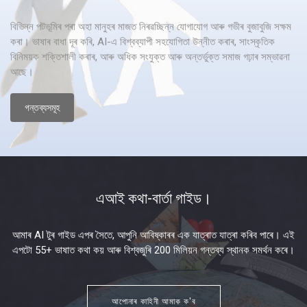
বিভিন্ন পটভূমিৰ পৰা অহা মানুহৰ মাজত নিৰৱচ্ছিন্ন যোগাযোগ আৰু গভীৰ বুজাবুজি সক্ষম
কৰা। ভাষাৰ বাধা দূৰ কৰি, AI-এ বিশ্বব্যাপী সহযোগিতা উন্নীত কৰাৰ, সাংস্কৃতিক
বিনিময়ক শক্তিশালী কৰাৰ, আৰু অধিক সংযুক্ত আৰু অন্তৰ্ভুক্ত সমাজ গঢ়াৰ সম্ভাৱনা
আছে।
গন্তব্যসমূহ
এআই কথা-বাৰ্তা গাইড।
আমাৰ AI টুৰ গাইড এপৰ সৈতে, আপুনি আবিষ্কাৰৰ এক যাত্ৰাত যাত্ৰা কৰিব পাৰে। এই
এপটো 55+ ভাষাত কথা কয় আৰু বিশ্বজুৰি 200 মিলিয়ন গন্তব্য স্থানক সমৰ্থন কৰে।
আপোনাৰ কাহিনী আমাক ক'ব