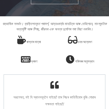
বহুভাষিক সমৰ্থন। ব্যক্তিগতকৃত পৰামৰ্শ, আন্তঃকাৰ্য্য মানচিত্ৰ আৰু নেভিগেচন, সাংস্কৃতিক
অন্তৰ্দৃষ্টি আৰু টিপছ, জীৱনৰ এক অনন্য দুৰ্যোগৰ পৰা মিছা নকৰিব।
ৰাস্তাৰ যাত্ৰা
চহৰ অন্বেষণ
ভ্ৰমণ
পৰিসৰৰ অনুসন্ধান
অৱশেষত, মই যি স্থানসমূহলৈ যাইছোঁ তাৰ পিছৰ কাহিনীবোৰ বুজি পোৱাৰ
সক্ষমতা পাইছোঁ!