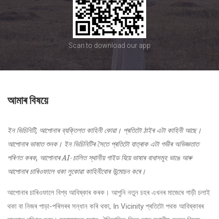
Scan to download our app
আমাৰ বিষয়ে
ইন ভিচিনিটি, আপোনাৰ ব্যক্তিগত কাহিনী কোৱা। প্ৰতিটো ঠাইৰ এটা কাহিনী আছে।
আপোনাৰ ভাষাত শুনক। ইন ভিচিনিটিৰ সৈতে প্ৰতিটো যাত্ৰাক এটা গভীৰ অভিজ্ঞতাত
পৰিণত কৰক, আপোনাৰ AI-চালিত স্থানীয় গাইড যিয়ে ভাষাৰ বাধাসমূহ ভাঙে আৰু
আপোনাৰ চাৰিওফালে থকা লুকোৱা কাহিনীবোৰ উন্মোচন কৰে।
আপোনাৰ চাৰিওফালে বিশ্ব আবিষ্কাৰ কৰক। আপুনি নতুন চহৰ এখনৰ মাজেৰে গাড়ী চলাই
থকা বা নিজৰ পাড়া-পৰিসৰৰ সন্ধান কৰি থকা, In Vicinity প্ৰতিটো পথক আবিষ্কাৰৰ