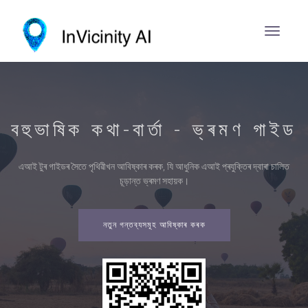
বহুভাষিক কথা-বাৰ্তা - ভ্ৰমণ গাইড
এআই টুৰ গাইডৰ সৈতে পৃথিৱীখন আবিষ্কাৰ কৰক, যি আধুনিক এআই প্ৰযুক্তিৰ দ্বাৰা চালিত
চূড়ান্ত ভ্ৰমণ সহায়ক।
নতুন গন্তব্যসমূহ আবিষ্কাৰ কৰক