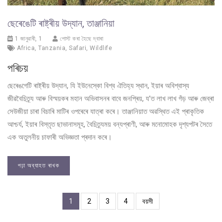
ছেৰেঙেটি ৰাষ্ট্ৰীয় উদ্যান, তাঞ্জানিয়া
1 জানুৱাৰী, 1
পোস্ট কৰা হৈছে দ্বাৰা
Africa
,
Tanzania
,
Safari
,
Wildlife
পৰিচয়
ছেৰেঙগেটি ৰাষ্ট্ৰীয় উদ্যান, যি ইউনেস্কো বিশ্ব ঐতিহ্য স্থান, ইয়াৰ অবিশ্বাস্য
জীৱবৈচিত্ৰ্য আৰু বিস্ময়কৰ মহান অভিবাসনৰ বাবে জনপ্ৰিয়, য’ত লাখ লাখ গঁড় আৰু জেব্ৰা
সেউজীয়া চাৰা বিচাৰি মাটিৰ ওপৰেৰে যাত্ৰা কৰে। তাঞ্জানিয়াত অৱস্থিত এই প্ৰাকৃতিক
আশ্চৰ্য, ইয়াৰ বিস্তৃত ছাভানাসমূহ, বৈচিত্ৰ্যময় বন্যপ্ৰাণী, আৰু মনোমোহক দৃশ্যপটৰ সৈতে
এক অতুলনীয় চাফাৰী অভিজ্ঞতা প্ৰদান কৰে।
পঢ়া অব্যাহত ৰাখক
1
2
3
4
বয়সী