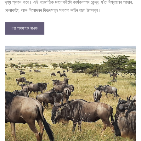
দৃশ্য প্ৰদান কৰে। এই বহুজাতিক মহানগৰীটো কাৰ্যকলাপৰ কেন্দ্ৰ, য’ত বিশ্বমানৰ আহাৰ,
কেনাকাটা, আৰু বিনোদনৰ বিকল্পসমূহ সকলো ৰুচিৰ বাবে উপলব্ধ।
পঢ়া অব্যাহত ৰাখক