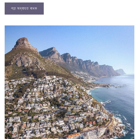
পঢ়া অব্যাহত ৰাখক