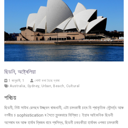
ছিডনি, অষ্ট্ৰেলিয়া
1 জানুৱাৰী, 1
পোস্ট কৰা হৈছে দ্বাৰা
Australia
,
Sydney
,
Urban
,
Beach
,
Cultural
পৰিচয়
ছিডনী, নিউ সাউথ ৱেলছৰ উজ্জ্বল ৰাজধানী, এটা চমৎকাৰী চহৰ যি প্ৰাকৃতিক সৌন্দৰ্য্য আৰু
নগৰীয় চ sophistication ৰ সৈতে সুন্দৰভাৱে মিশ্ৰিত। ইয়াৰ আইকনিক ছিডনী
অপেৰাৰ ঘৰ আৰু হাৰ্বাৰ ব্ৰিজৰ বাবে প্ৰসিদ্ধ, ছিডনী চকচকীয়া হাৰ্বাৰৰ ওপৰত চমৎকাৰী