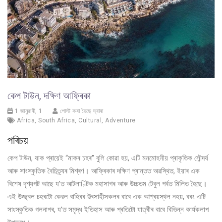
কেপ টাউন, দক্ষিণ আফ্ৰিকা
1 জানুৱাৰী, 1
পোস্ট কৰা হৈছে দ্বাৰা
Africa
,
South Africa
,
Cultural
,
Adventure
পৰিচয়
কেপ টাউন, যাক প্ৰায়েই “মাকৰ চহৰ” বুলি কোৱা হয়, এটি মনমোহনীয় প্ৰাকৃতিক সৌন্দৰ্য
আৰু সাংস্কৃতিক বৈচিত্ৰ্যৰ মিশ্ৰণ। আফ্ৰিকাৰ দক্ষিণ প্ৰান্তত অৱস্থিত, ইয়াৰ এক
বিশেষ দৃশ্যপট আছে য’ত আটলাণ্টিক মহাসাগৰ আৰু উচ্চতম টেবুল পৰ্বত মিলিত হৈছে।
এই উজ্জ্বল চহৰটো কেৱল বাহিৰৰ উৎসাহীসকলৰ বাবে এক আশ্ৰয়স্থল নহয়, বৰং এটি
সাংস্কৃতিক গলনাগৰ, য’ত সমৃদ্ধ ইতিহাস আৰু প্ৰতিটো যাত্ৰীৰ বাবে বিভিন্ন কাৰ্যকলাপ