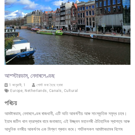
আম্স্টারডাম, নেদাৰলেণ্ডছ
1 জানুৱাৰী, 1
পোস্ট কৰা হৈছে দ্বাৰা
Europe
,
Netherlands
,
Canals
,
Cultural
পৰিচয়
আমষ্টাৰডাম, নেদাৰলেণ্ডৰ ৰাজধানী, এটি অতি আকৰ্ষণীয় আৰু সাংস্কৃতিক সমৃদ্ধ চহৰ।
ইয়াৰ জটিল খাল ব্যৱস্থাৰ বাবে জনাজাত, এই উজ্জ্বল মহানগৰী ঐতিহাসিক স্থাপত্য আৰু
আধুনিক নগৰীয় আকৰ্ষণৰ এক মিশ্ৰণ প্ৰদান কৰে। পৰ্যটকসকল আমষ্টাৰডামৰ বিশেষ