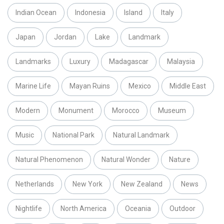
Indian Ocean
Indonesia
Island
Italy
Japan
Jordan
Lake
Landmark
Landmarks
Luxury
Madagascar
Malaysia
Marine Life
Mayan Ruins
Mexico
Middle East
Modern
Monument
Morocco
Museum
Music
National Park
Natural Landmark
Natural Phenomenon
Natural Wonder
Nature
Netherlands
New York
New Zealand
News
Nightlife
North America
Oceania
Outdoor