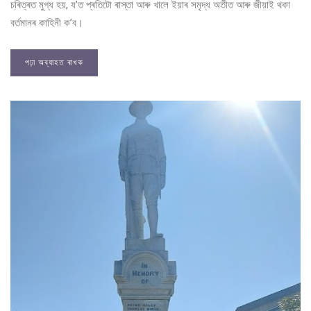
চৰিত্ৰত মুগ্ধ হয়, য’ত প্ৰতিটো ৰাস্তা আৰু খালে ইয়াৰ সমৃদ্ধ অতীত আৰু জীয়াই থকা
বৰ্তমানৰ কাহিনী ক’ব।
পঢ়া অব্যাহত ৰাখক