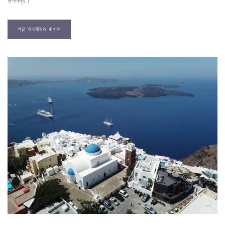
উপলব্ধ।
পঢ়া অব্যাহত ৰাখক