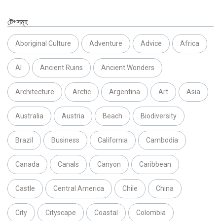
টেগসমূহ
Aboriginal Culture
Adventure
Advice
Africa
AI
Ancient Ruins
Ancient Wonders
Architecture
Arctic
Argentina
Art
Asia
Australia
Austria
Beach
Biodiversity
Brazil
Business
California
Cambodia
Canada
Canals
Canyon
Caribbean
Castle
Central America
Chile
China
City
Cityscape
Coastal
Colombia