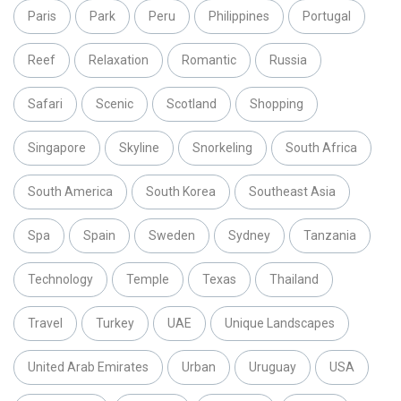
Paris
Park
Peru
Philippines
Portugal
Reef
Relaxation
Romantic
Russia
Safari
Scenic
Scotland
Shopping
Singapore
Skyline
Snorkeling
South Africa
South America
South Korea
Southeast Asia
Spa
Spain
Sweden
Sydney
Tanzania
Technology
Temple
Texas
Thailand
Travel
Turkey
UAE
Unique Landscapes
United Arab Emirates
Urban
Uruguay
USA