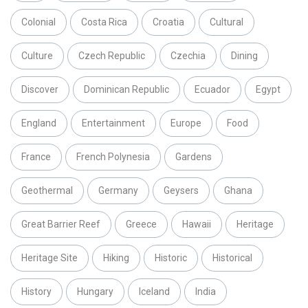
Colonial
Costa Rica
Croatia
Cultural
Culture
Czech Republic
Czechia
Dining
Discover
Dominican Republic
Ecuador
Egypt
England
Entertainment
Europe
Food
France
French Polynesia
Gardens
Geothermal
Germany
Geysers
Ghana
Great Barrier Reef
Greece
Hawaii
Heritage
Heritage Site
Hiking
Historic
Historical
History
Hungary
Iceland
India