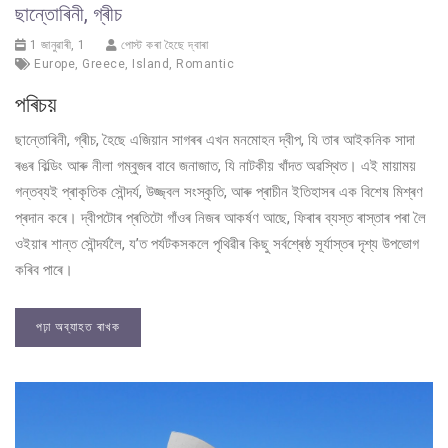
ছান্তোৰিনী, গ্ৰীচ
1 জানুৱাৰী, 1
পোস্ট কৰা হৈছে দ্বাৰা
Europe
,
Greece
,
Island
,
Romantic
পৰিচয়
ছান্তোৰিনী, গ্ৰীচ, হৈছে এজিয়ান সাগৰৰ এখন মনমোহন দ্বীপ, যি তাৰ আইকনিক সাদা
ৰঙৰ বিল্ডিং আৰু নীলা গম্বুজৰ বাবে জনাজাত, যি নাটকীয় খাঁদত অৱস্থিত। এই মায়াময়
গন্তব্যই প্ৰাকৃতিক সৌন্দৰ্য, উজ্জ্বল সংস্কৃতি, আৰু প্ৰাচীন ইতিহাসৰ এক বিশেষ মিশ্ৰণ
প্ৰদান কৰে। দ্বীপটোৰ প্ৰতিটো গাঁওৰ নিজৰ আকৰ্ষণ আছে, ফিৰাৰ ব্যস্ত ৰাস্তাৰ পৰা লৈ
ওইয়াৰ শান্ত সৌন্দৰ্যলৈ, য’ত পৰ্যটকসকলে পৃথিৱীৰ কিছু সৰ্বশ্ৰেষ্ঠ সূৰ্যাস্তৰ দৃশ্য উপভোগ
কৰিব পাৰে।
পঢ়া অব্যাহত ৰাখক