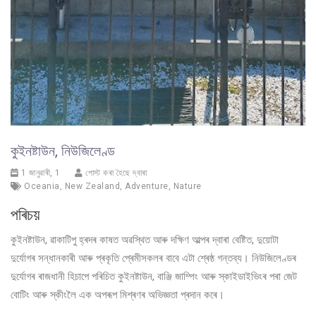
কুইনষ্টাউন, নিউজিলেণ্ড
1 জানুৱাৰী, 1
পোস্ট কৰা হৈছে দ্বাৰা
Oceania
,
New Zealand
,
Adventure
,
Nature
পৰিচয়
কুইনষ্টাউন, ৱাকাটিপু হ্ৰদৰ কাষত অৱস্থিত আৰু দক্ষিণ আল্পৰ দ্বাৰা বেষ্টিত, দুয়োটা
দুৰ্যোগৰ সন্ধানকাৰী আৰু প্ৰকৃতি প্ৰেমীসকলৰ বাবে এটা শ্ৰেষ্ঠ গন্তব্য। নিউজিলেণ্ডৰ
দুৰ্যোগৰ ৰাজধানী হিচাপে পৰিচিত কুইনষ্টাউন, বাঞ্জি জাম্পিং আৰু স্কাইডাইভিংৰ পৰা জেট
বোটিং আৰু স্কীংলৈ এক অপৰূপ মিশ্ৰণৰ অভিজ্ঞতা প্ৰদান কৰে।