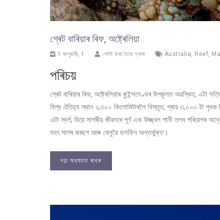
গ্ৰেট বাৰিয়াৰ ৰিফ, অষ্ট্ৰেলিয়া
1 জানুৱাৰী, 1
পোস্ট কৰা হৈছে দ্বাৰা
Australia
,
Reef
,
Ma
পৰিচয়
গ্ৰেট বাৰিয়াৰ ৰিফ, অষ্ট্ৰেলিয়াৰ কুইন্সলেণ্ডৰ উপকূলত অৱস্থিত, এটা 
বিশ্ব ঐতিহ্য স্থান ২,৩০০ কিলোমিটাৰলৈ বিস্তৃত, প্ৰায় ৩,০০০ টা পৃথ
এটা স্বৰ্গ, যিয়ে সাগৰীয় জীৱনৰে পূৰ্ণ এক উজ্জ্বল পানী তলৰ পৰিৱেশৰ
মহৎ সাগৰ কচ্ছপ আৰু খেলুৱৈ ডলফিন অন্তর্ভুক্ত।
পঢ়া অব্যাহত ৰাখক