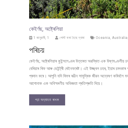
কেইৰ্ণছ, অষ্ট্ৰেলিয়া
1 জানুৱাৰী, 1
পোস্ট কৰা হৈছে দ্বাৰা
Oceania
,
Australia
পৰিচয়
কেইৰ্ণছ, অষ্ট্ৰেলিয়াৰ কুইন্সলেণ্ডৰ উত্তৰত অৱস্থিত এক উষ্ণমণ্ডলীয় চহৰ, 
বেৰিয়াৰ ৰিফ আৰু ডেইন্ট্ৰী ৰেইনফৰেষ্ট। এই উজ্জ্বল চহৰ, ইয়াৰ চমৎকা
প্ৰদান কৰে। আপুনি যদি ৰিফৰ ৰঙীন সামুদ্ৰিক জীৱন অন্বেষণ কৰিবলৈ মহাস
আপোনাক এক অবিস্মৰণীয় অভিজ্ঞতা প্ৰতিশ্ৰুতি দিয়ে।
পঢ়া অব্যাহত ৰাখক