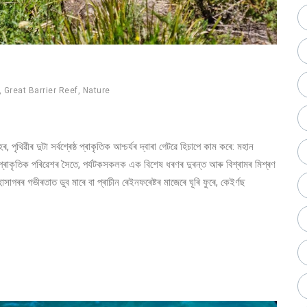
,
Great Barrier Reef
,
Nature
পৃথিৱীৰ দুটা সৰ্বশ্ৰেষ্ঠ প্ৰাকৃতিক আশ্চৰ্যৰ দ্বাৰা গেটৱে হিচাপে কাম কৰে: মহান
ৰ প্ৰাকৃতিক পৰিৱেশৰ সৈতে, পৰ্যটকসকলক এক বিশেষ ধৰণৰ দুৰন্ত আৰু বিশ্ৰামৰ মিশ্ৰণ
াগৰৰ গভীৰতাত ডুব মাৰে বা প্ৰাচীন ৰেইনফৰেষ্টৰ মাজেৰে ঘূৰি ফুৰে, কেইৰ্ণছ