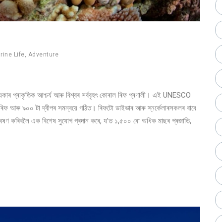
rine Life
,
Adventure
সত্যিকাৰ প্ৰাকৃতিক আশ্চৰ্য আৰু বিশ্বৰ সৰ্ববৃহৎ কোৰাল ৰিফ প্ৰণালী। এই UNESCO
ক ৰিফ আৰু ৯০০ টা দ্বীপৰ সমন্বয়ে গঠিত। ৰিফটো ডাইভাৰ আৰু স্নৰ্কেলাৰসকলৰ বাবে
 অন্বেষণ কৰিবলৈ এক বিশেষ সুযোগ প্ৰদান কৰে, য’ত ১,৫০০ ৰো অধিক মাছৰ প্ৰজাতি,