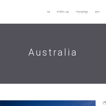
ঘৰ
ম'বাইল এপ্প
গন্তব্যসমূহ
ব্লগ
Australia
শ্