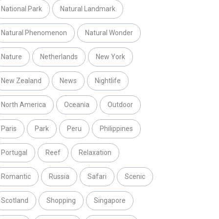
National Park
Natural Landmark
Natural Phenomenon
Natural Wonder
Nature
Netherlands
New York
New Zealand
News
Nightlife
North America
Oceania
Outdoor
Paris
Park
Peru
Philippines
Portugal
Reef
Relaxation
Romantic
Russia
Safari
Scenic
Scotland
Shopping
Singapore