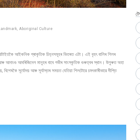
টে
 Landmark
,
Aboriginal Culture
েশখনৰ আটাইতকৈ আইকনিক প্ৰাকৃতিক চিহ্নসমূহৰ ভিতৰত এটা। এই বৃহৎ বালিৰ শিলৰ
ত আৰু আনাংগু আবৰিজিনেল মানুহৰ বাবে গভীৰ সাংস্কৃতিক গুৰুত্বৰ স্থান। উলুৰুত অহা
, বিশেষকৈ সূৰ্যোদয় আৰু সূৰ্যাস্তৰ সময়ত যেতিয়া শিলটোৱে চমৎকাৰীভাৱে দীপ্তি