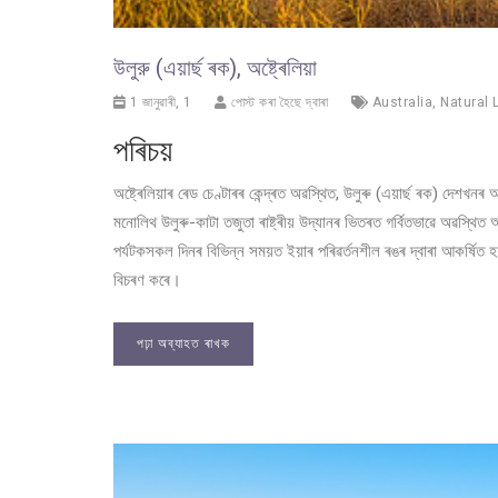
উলুরু (এয়াৰ্ছ ৰক), অষ্ট্ৰেলিয়া
1 জানুৱাৰী, 1
পোস্ট কৰা হৈছে দ্বাৰা
Australia
,
Natural
পৰিচয়
অষ্ট্ৰেলিয়াৰ ৰেড চেণ্টাৰৰ কেন্দ্ৰত অৱস্থিত, উলুৰু (এয়াৰ্ছ ৰক) দ
মনোলিথ উলুৰু-কাটা তজুতা ৰাষ্ট্ৰীয় উদ্যানৰ ভিতৰত গৰ্বিতভাৱে অৱস্থি
পৰ্যটকসকল দিনৰ বিভিন্ন সময়ত ইয়াৰ পৰিৱৰ্তনশীল ৰঙৰ দ্বাৰা আকৰ্ষিত হয়
বিচৰণ কৰে।
পঢ়া অব্যাহত ৰাখক