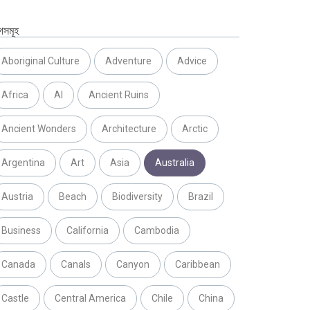
গসমূহ
Aboriginal Culture
Adventure
Advice
Africa
AI
Ancient Ruins
Ancient Wonders
Architecture
Arctic
Argentina
Art
Asia
Australia
Austria
Beach
Biodiversity
Brazil
Business
California
Cambodia
Canada
Canals
Canyon
Caribbean
Castle
Central America
Chile
China