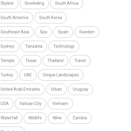
Skyline
Snorkeling
South Africa
South America
South Korea
Southeast Asia
Spa
Spain
Sweden
Sydney
Tanzania
Technology
Temple
Texas
Thailand
Travel
Turkey
UAE
Unique Landscapes
United Arab Emirates
Urban
Uruguay
USA
Vatican City
Vietnam
Waterfall
Wildlife
Wine
Zambia