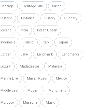
Heritage
Heritage Site
Hiking
Historic
Historical
History
Hungary
Iceland
India
Indian Ocean
Indonesia
Island
Italy
Japan
Jordan
Lake
Landmark
Landmarks
Luxury
Madagascar
Malaysia
Marine Life
Mayan Ruins
Mexico
Middle East
Modern
Monument
Morocco
Museum
Music