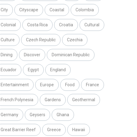
City
Cityscape
Coastal
Colombia
Colonial
Costa Rica
Croatia
Cultural
Culture
Czech Republic
Czechia
Dining
Discover
Dominican Republic
Ecuador
Egypt
England
Entertainment
Europe
Food
France
French Polynesia
Gardens
Geothermal
Germany
Geysers
Ghana
Great Barrier Reef
Greece
Hawaii