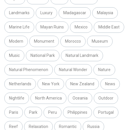
Landmarks
Luxury
Madagascar
Malaysia
Marine Life
Mayan Ruins
Mexico
Middle East
Modern
Monument
Morocco
Museum
Music
National Park
Natural Landmark
Natural Phenomenon
Natural Wonder
Nature
Netherlands
New York
New Zealand
News
Nightlife
North America
Oceania
Outdoor
Paris
Park
Peru
Philippines
Portugal
Reef
Relaxation
Romantic
Russia