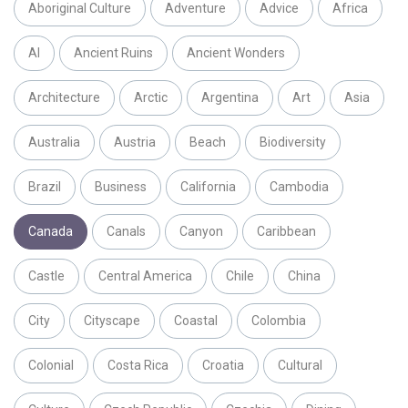
Aboriginal Culture
Adventure
Advice
Africa
AI
Ancient Ruins
Ancient Wonders
Architecture
Arctic
Argentina
Art
Asia
Australia
Austria
Beach
Biodiversity
Brazil
Business
California
Cambodia
Canada
Canals
Canyon
Caribbean
Castle
Central America
Chile
China
City
Cityscape
Coastal
Colombia
Colonial
Costa Rica
Croatia
Cultural