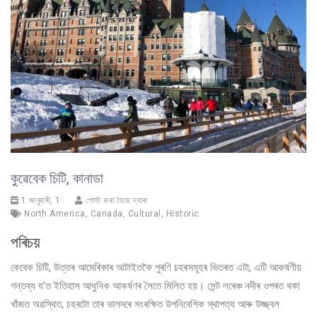
কুৱেবেক চিটি, কানাডা
1 জানুৱাৰী, 1
পোস্ট কৰা হৈছে দ্বাৰা
North America
,
Canada
,
Cultural
,
Historic
পৰিচয়
কেবেক চিটি, উত্তৰ আমেৰিকাৰ আটাইতকৈ পুৰণি চহৰসমূহৰ ভিতৰত এটা, এটি আকৰ্ষণীয়
গন্তব্য য’ত ইতিহাস আধুনিক আকৰ্ষণৰ সৈতে মিলিত হয়। সেন্ট লৰেঞ্চ নদীৰ ওপৰত থকা
খাঁজত অৱস্থিত, চহৰটো তাৰ ভালদৰে সংৰক্ষিত উপনিবেশিক স্থাপত্য আৰু উজ্জ্বল