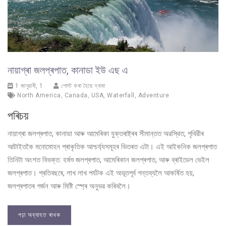
নায়াগ্ৰা জলপ্ৰপাত, কানাডা ইউ এছ এ
1 জানুৱাৰী, 1
পোস্ট কৰা হৈছে দ্বাৰা
North America
,
Canada
,
USA
,
Waterfall
,
Adventure
পৰিচয়
নায়াগ্ৰা জলপ্ৰপাত, কানাডা আৰু আমেৰিকা যুক্তৰাষ্ট্ৰৰ সীমান্তত অৱস্থিত, পৃথিৱীৰ
আটাইতকৈ মনোমোহন প্ৰাকৃতিক আশ্চৰ্য্যসমূহৰ ভিতৰত এটা। এই আইকনিক জলপ্ৰপাত
তিনিটা অংশত বিভক্ত: হৰ্ষশু জলপ্ৰপাত, আমেৰিকান জলপ্ৰপাত, আৰু ব্ৰাইডেল ভেইল
জলপ্ৰপাত। প্ৰতিবছৰে, লাখ লাখ পৰ্যটক এই অভূতপূৰ্ব গন্তব্যলৈ আকৰ্ষিত হয়,
জলপ্ৰপাতৰ গৰ্জন আৰু মিষ্টি স্প্ৰে অনুভৱ কৰিবলৈ।
পঢ়া অব্যাহত ৰাখক