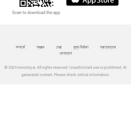
Scan to download the app
সম্পর্কে
প্ৰকল্প
সেৱা
মূল্য নিৰ্ধাৰণ
প্ৰশ্নোত্তৰ
যোগাযোগ
© 2025 Invicinity.ai. All rights reserved. Unauthorized use is prohibited. AI
generated content. Please check critical information.