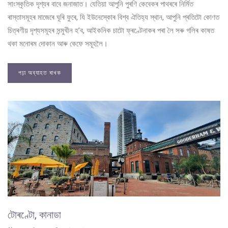
সাংস্কৃতিক দৃশ্যৰ বাবে জনাজাত। যেতিয়া আপুনি পুৰণি কেবেকৰ পাথৰৰে নিৰ্মিত
ৰাস্তাসমূহৰ মাজেৰে ঘূৰি ফুৰে, যি ইউনেস্কোৰ বিশ্ব ঐতিহ্য স্থান, আপুনি প্ৰতিটো কোণত
চিত্ৰণীয় দৃশ্যসমূহৰ সন্মুখীন হ’ব, আইকনিক চাটো ফ্ৰণ্টেনাকৰ পৰা লৈ সৰু গলিৰ কাষত
থকা মনোৰম দোকান আৰু কেফে সমূহলৈ।
পঢ়া অব্যাহত ৰাখক
টোৰণ্টো, কানাডা