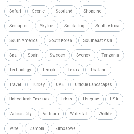
Safari
Scenic
Scotland
Shopping
Singapore
Skyline
Snorkeling
South Africa
South America
South Korea
Southeast Asia
Spa
Spain
Sweden
Sydney
Tanzania
Technology
Temple
Texas
Thailand
Travel
Turkey
UAE
Unique Landscapes
United Arab Emirates
Urban
Uruguay
USA
Vatican City
Vietnam
Waterfall
Wildlife
Wine
Zambia
Zimbabwe