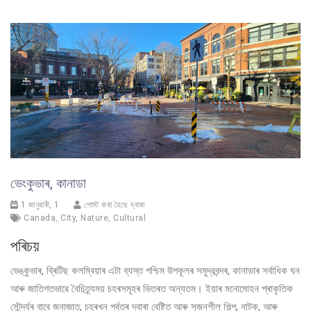
ভেংকুভাৰ, কানাডা
1 জানুৱাৰী, 1
পোস্ট কৰা হৈছে দ্বাৰা
Canada
,
City
,
Nature
,
Cultural
পৰিচয়
ভেঙ্কুভাৰ, ব্ৰিটিছ কলম্বিয়াৰ এটা ব্যস্ত পশ্চিম উপকূলৰ সমুদ্রবন্দৰ, কানাডাৰ সৰ্বাধিক ঘন
আৰু জাতিগতভাৱে বৈচিত্ৰ্যময় চহৰসমূহৰ ভিতৰত অন্যতম। ইয়াৰ মনোমোহন প্ৰাকৃতিক
সৌন্দৰ্যৰ বাবে জনাজাত, চহৰখন পৰ্বতৰ দ্বাৰা বেষ্টিত আৰু সৃজনশীল শিল্প, নাটক, আৰু