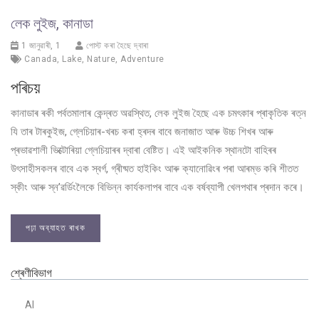
লেক লুইজ, কানাডা
1 জানুৱাৰী, 1
পোস্ট কৰা হৈছে দ্বাৰা
Canada
,
Lake
,
Nature
,
Adventure
পৰিচয়
কানাডাৰ ৰকী পৰ্বতমালাৰ কেন্দ্ৰত অৱস্থিত, লেক লুইজ হৈছে এক চমৎকাৰ প্ৰাকৃতিক ৰত্ন
যি তাৰ টাৰকুইজ, গ্লেচিয়াৰ-খৰচ কৰা হ্ৰদৰ বাবে জনাজাত আৰু উচ্চ শিখৰ আৰু
প্ৰভাৱশালী ভিক্টোৰিয়া গ্লেচিয়াৰৰ দ্বাৰা বেষ্টিত। এই আইকনিক স্থানটো বাহিৰৰ
উৎসাহীসকলৰ বাবে এক স্বৰ্গ, গ্ৰীষ্মত হাইকিং আৰু ক্যানোৱিংৰ পৰা আৰম্ভ কৰি শীতত
স্কীং আৰু স্ন’ৱৰ্ডিংলৈকে বিভিন্ন কাৰ্যকলাপৰ বাবে এক বৰ্ষব্যাপী খেলপথাৰ প্ৰদান কৰে।
পঢ়া অব্যাহত ৰাখক
শ্ৰেণীবিভাগ
AI