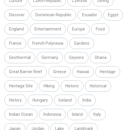
Culture
Czech Republic
Czechia
Dining
Discover
Dominican Republic
Ecuador
Egypt
England
Entertainment
Europe
Food
France
French Polynesia
Gardens
Geothermal
Germany
Geysers
Ghana
Great Barrier Reef
Greece
Hawaii
Heritage
Heritage Site
Hiking
Historic
Historical
History
Hungary
Iceland
India
Indian Ocean
Indonesia
Island
Italy
Japan
Jordan
Lake
Landmark