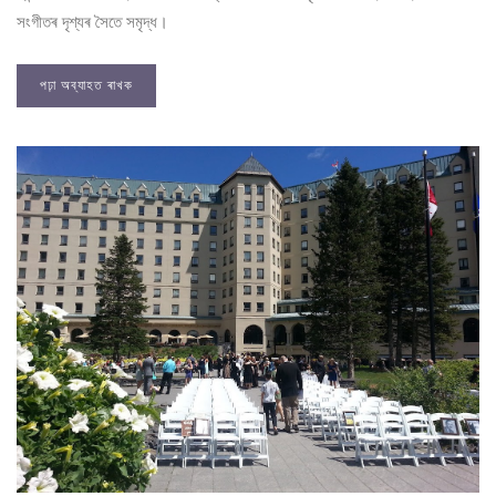
সংগীতৰ দৃশ্যৰ সৈতে সমৃদ্ধ।
পঢ়া অব্যাহত ৰাখক