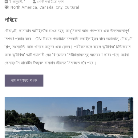
1 জানুৱাৰী, 1
পোস্ট কৰা হৈছে দ্বাৰা
North America
,
Canada
,
City
,
Cultural
পৰিচয়
টোৰণ্টো, কানাডাৰ আটাইতকৈ ডাঙৰ চহৰ, আধুনিকতা আৰু পৰম্পৰাৰ এক উত্তেজনাপূৰ্ণ
মিশ্ৰণ প্ৰদান কৰে। CN টাৱাৰে প্ৰভাৱিত চমৎকাৰী স্কাইলাইনৰ বাবে জনাজাত, টোৰণ্টো
শিল্প, সংস্কৃতি, আৰু খাদ্যৰ আনন্দৰ এক কেন্দ্ৰ। পৰ্যটকসকলে ৰয়েল অন্টাৰিঅ’ মিউজিয়াম
আৰু অন্টাৰিঅ’ আৰ্ট গ্যালাৰী যেন বিশ্বমানৰ মিউজিয়ামসমূহ অন্বেষণ কৰিব পাৰে, অথবা
কেনছিংটন মাৰ্কেটৰ উজ্জ্বল ৰাস্তাৰ জীৱনত নিমজ্জিত হ’ব পাৰে।
পঢ়া অব্যাহত ৰাখক