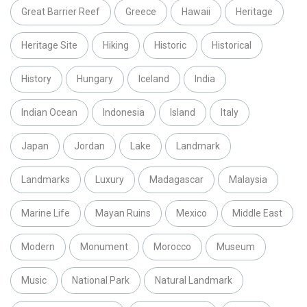
Great Barrier Reef
Greece
Hawaii
Heritage
Heritage Site
Hiking
Historic
Historical
History
Hungary
Iceland
India
Indian Ocean
Indonesia
Island
Italy
Japan
Jordan
Lake
Landmark
Landmarks
Luxury
Madagascar
Malaysia
Marine Life
Mayan Ruins
Mexico
Middle East
Modern
Monument
Morocco
Museum
Music
National Park
Natural Landmark