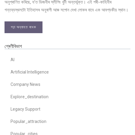
অনুপ্ৰাণিত কৰিছে, য’ত ডিজনীৰ স্লীপিং বুটী অন্তর্ভুক্ত। এই পৰী-কাহিনীৰ
গন্তব্যস্থলটো ইতিহাসৰ অনুৰাগী আৰু সপোন দেখা লোকৰ বাবে এক আবশ্যকীয় স্থান।
পঢ়া অব্যাহত ৰাখক
শ্ৰেণীবিভাগ
AI
Artificial Intelligence
Company News
Explore_destination
Legacy Support
Popular_attraction
Popular_cities