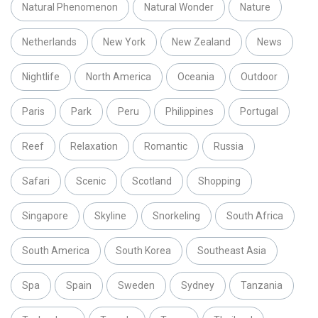
Natural Phenomenon
Natural Wonder
Nature
Netherlands
New York
New Zealand
News
Nightlife
North America
Oceania
Outdoor
Paris
Park
Peru
Philippines
Portugal
Reef
Relaxation
Romantic
Russia
Safari
Scenic
Scotland
Shopping
Singapore
Skyline
Snorkeling
South Africa
South America
South Korea
Southeast Asia
Spa
Spain
Sweden
Sydney
Tanzania