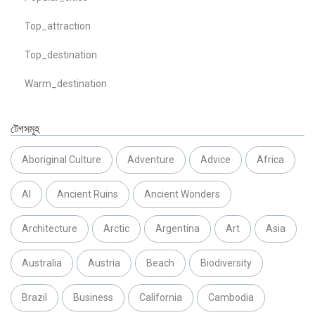
Top_attraction
Top_destination
Warm_destination
টেগসমূহ
Aboriginal Culture
Adventure
Advice
Africa
AI
Ancient Ruins
Ancient Wonders
Architecture
Arctic
Argentina
Art
Asia
Australia
Austria
Beach
Biodiversity
Brazil
Business
California
Cambodia