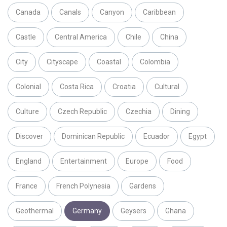
Canada
Canals
Canyon
Caribbean
Castle
Central America
Chile
China
City
Cityscape
Coastal
Colombia
Colonial
Costa Rica
Croatia
Cultural
Culture
Czech Republic
Czechia
Dining
Discover
Dominican Republic
Ecuador
Egypt
England
Entertainment
Europe
Food
France
French Polynesia
Gardens
Geothermal
Germany
Geysers
Ghana