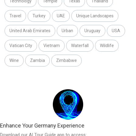
Technology
Temple
Texas
Thailand
Travel
Turkey
UAE
Unique Landscapes
United Arab Emirates
Urban
Uruguay
USA
Vatican City
Vietnam
Waterfall
Wildlife
Wine
Zambia
Zimbabwe
Enhance Your Germany Experience
Download our AI Tour Guide app to access: