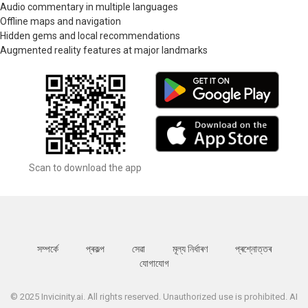
Audio commentary in multiple languages
Offline maps and navigation
Hidden gems and local recommendations
Augmented reality features at major landmarks
Scan to download the app
সম্পর্কে
প্ৰকল্প
সেৱা
মূল্য নিৰ্ধাৰণ
প্ৰশ্নোত্তৰ
যোগাযোগ
© 2025 Invicinity.ai. All rights reserved. Unauthorized use is prohibited. AI