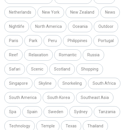
Netherlands
New York
New Zealand
News
Nightlife
North America
Oceania
Outdoor
Paris
Park
Peru
Philippines
Portugal
Reef
Relaxation
Romantic
Russia
Safari
Scenic
Scotland
Shopping
Singapore
Skyline
Snorkeling
South Africa
South America
South Korea
Southeast Asia
Spa
Spain
Sweden
Sydney
Tanzania
Technology
Temple
Texas
Thailand