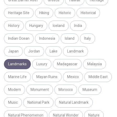
Great Barrier Reef
Greece
Hawaii
Heritage
Heritage Site
Hiking
Historic
Historical
History
Hungary
Iceland
India
Indian Ocean
Indonesia
Island
Italy
Japan
Jordan
Lake
Landmark
Landmarks
Luxury
Madagascar
Malaysia
Marine Life
Mayan Ruins
Mexico
Middle East
Modern
Monument
Morocco
Museum
Music
National Park
Natural Landmark
Natural Phenomenon
Natural Wonder
Nature