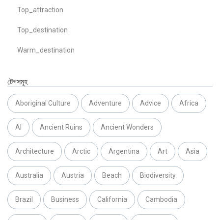
Top_attraction
Top_destination
Warm_destination
টেগসমূহ
Aboriginal Culture
Adventure
Advice
Africa
AI
Ancient Ruins
Ancient Wonders
Architecture
Arctic
Argentina
Art
Asia
Australia
Austria
Beach
Biodiversity
Brazil
Business
California
Cambodia