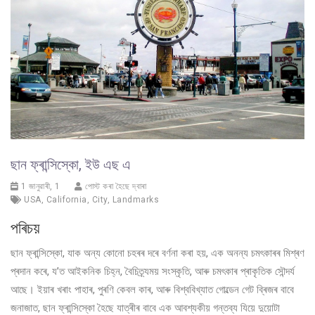
ছান ফ্ৰান্সিস্কো, ইউ এছ এ
1 জানুৱাৰী, 1
পোস্ট কৰা হৈছে দ্বাৰা
USA
,
California
,
City
,
Landmarks
পৰিচয়
ছান ফ্ৰান্সিস্কো, যাক অন্য কোনো চহৰৰ দৰে বৰ্ণনা কৰা হয়, এক অনন্য চমৎকাৰৰ মিশ্ৰণ
প্ৰদান কৰে, য’ত আইকনিক চিহ্ন, বৈচিত্ৰ্যময় সংস্কৃতি, আৰু চমৎকাৰ প্ৰাকৃতিক সৌন্দৰ্য
আছে। ইয়াৰ খৰাং পাহাৰ, পুৰণি কেবল কাৰ, আৰু বিশ্ববিখ্যাত গোল্ডেন গেট ব্ৰিজৰ বাবে
জনাজাত, ছান ফ্ৰান্সিস্কো হৈছে যাত্ৰীৰ বাবে এক আবশ্যকীয় গন্তব্য যিয়ে দুয়োটা