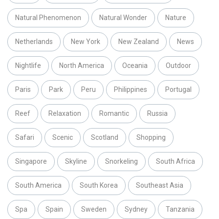
Natural Phenomenon
Natural Wonder
Nature
Netherlands
New York
New Zealand
News
Nightlife
North America
Oceania
Outdoor
Paris
Park
Peru
Philippines
Portugal
Reef
Relaxation
Romantic
Russia
Safari
Scenic
Scotland
Shopping
Singapore
Skyline
Snorkeling
South Africa
South America
South Korea
Southeast Asia
Spa
Spain
Sweden
Sydney
Tanzania