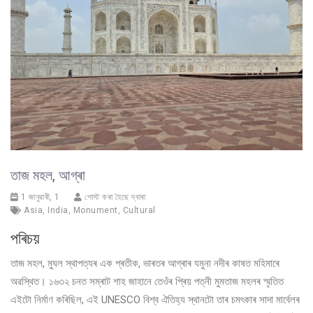
তাজ মহল, আগ্ৰা
1 জানুৱাৰী, 1
পোস্ট কৰা হৈছে দ্বাৰা
Asia
,
India
,
Monument
,
Cultural
পৰিচয়
তাজ মহল, মুঘল স্থাপত্যৰ এক প্ৰতীক, ভাৰতৰ আগ্ৰাৰ যমুনা নদীৰ কাষত মহিমাৰে
অৱস্থিত। ১৬৩২ চনত সম্ৰাট শাহ জাহানে তেওঁৰ প্ৰিয় পত্নী মুমতাজ মহলৰ স্মৃতিত
এইটো নিৰ্মাণ কৰিছিল, এই UNESCO বিশ্ব ঐতিহ্য স্থানটো তাৰ চমৎকাৰ সাদা মাৰ্বেলৰ