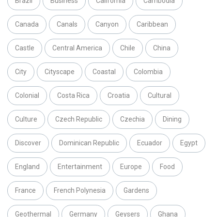
Brazil
Business
California
Cambodia
Canada
Canals
Canyon
Caribbean
Castle
Central America
Chile
China
City
Cityscape
Coastal
Colombia
Colonial
Costa Rica
Croatia
Cultural
Culture
Czech Republic
Czechia
Dining
Discover
Dominican Republic
Ecuador
Egypt
England
Entertainment
Europe
Food
France
French Polynesia
Gardens
Geothermal
Germany
Geysers
Ghana