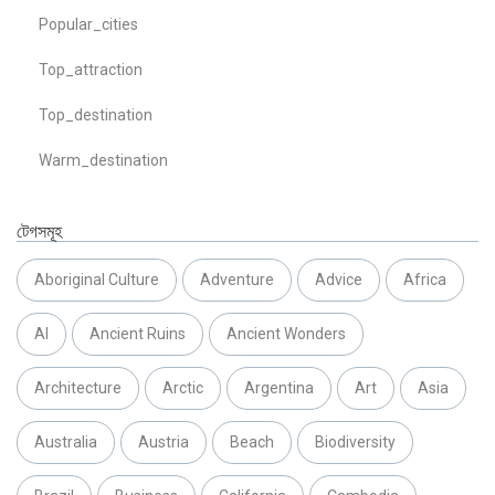
Popular_cities
Top_attraction
Top_destination
Warm_destination
টেগসমূহ
Aboriginal Culture
Adventure
Advice
Africa
AI
Ancient Ruins
Ancient Wonders
Architecture
Arctic
Argentina
Art
Asia
Australia
Austria
Beach
Biodiversity