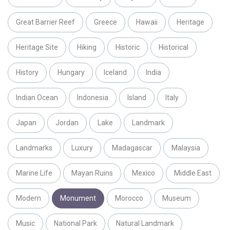
Great Barrier Reef
Greece
Hawaii
Heritage
Heritage Site
Hiking
Historic
Historical
History
Hungary
Iceland
India
Indian Ocean
Indonesia
Island
Italy
Japan
Jordan
Lake
Landmark
Landmarks
Luxury
Madagascar
Malaysia
Marine Life
Mayan Ruins
Mexico
Middle East
Modern
Monument
Morocco
Museum
Music
National Park
Natural Landmark