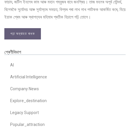
ফাচাদ, জটিল ইনলেৰ কাম আৰু মহান গম্বুজৰ বাবে জনপ্ৰিয়। তাজ মহলৰ অপূৰ্ব সৌন্দৰ্য,
বিশেষকৈ সূৰ্যোদয় আৰু সূৰ্যাস্তৰ সময়ত, বিশ্বৰ পৰা লাখ লাখ পৰ্যটকক আকৰ্ষিত কৰে, যিয়ে
ইয়াক প্ৰেম আৰু স্থাপত্যৰ মহিমাৰ প্ৰতীক হিচাপে গঢ়ি তোলে।
পঢ়া অব্যাহত ৰাখক
শ্ৰেণীবিভাগ
AI
Artificial Intelligence
Company News
Explore_destination
Legacy Support
Popular_attraction