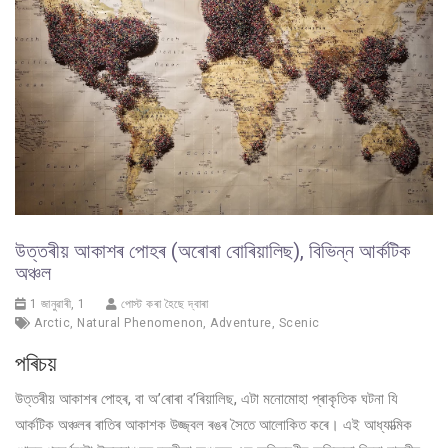
উত্তৰীয় আকাশৰ পোহৰ (অৰোৰা বোৰিয়ালিছ), বিভিন্ন আৰ্কটিক
অঞ্চল
1 জানুৱাৰী, 1
পোস্ট কৰা হৈছে দ্বাৰা
Arctic
,
Natural Phenomenon
,
Adventure
,
Scenic
পৰিচয়
উত্তৰীয় আকাশৰ পোহৰ, বা অ’ৰোৰা ব’ৰিয়ালিছ, এটা মনোমোহা প্ৰাকৃতিক ঘটনা যি
আৰ্কটিক অঞ্চলৰ ৰাতিৰ আকাশক উজ্জ্বল ৰঙৰ সৈতে আলোকিত কৰে। এই আধ্যাত্মিক