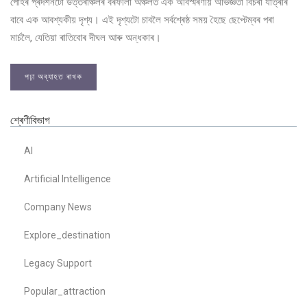
পোহৰ প্ৰদৰ্শনটো উত্তৰাঞ্চলৰ বৰফীলা অঞ্চলত এক অবিস্মৰণীয় অভিজ্ঞতা বিচৰা যাত্ৰীৰ
বাবে এক আবশ্যকীয় দৃশ্য। এই দৃশ্যটো চাবলৈ সৰ্বশ্ৰেষ্ঠ সময় হৈছে ছেপ্টেম্বৰ পৰা
মাৰ্চলৈ, যেতিয়া ৰাতিবোৰ দীঘল আৰু অন্ধকাৰ।
পঢ়া অব্যাহত ৰাখক
শ্ৰেণীবিভাগ
AI
Artificial Intelligence
Company News
Explore_destination
Legacy Support
Popular_attraction