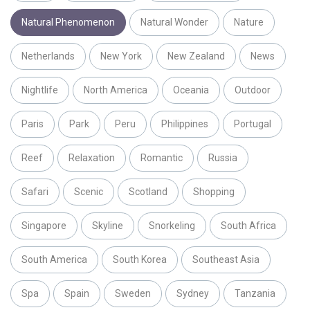
Natural Phenomenon
Natural Wonder
Nature
Netherlands
New York
New Zealand
News
Nightlife
North America
Oceania
Outdoor
Paris
Park
Peru
Philippines
Portugal
Reef
Relaxation
Romantic
Russia
Safari
Scenic
Scotland
Shopping
Singapore
Skyline
Snorkeling
South Africa
South America
South Korea
Southeast Asia
Spa
Spain
Sweden
Sydney
Tanzania