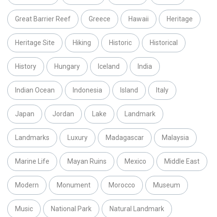
Great Barrier Reef
Greece
Hawaii
Heritage
Heritage Site
Hiking
Historic
Historical
History
Hungary
Iceland
India
Indian Ocean
Indonesia
Island
Italy
Japan
Jordan
Lake
Landmark
Landmarks
Luxury
Madagascar
Malaysia
Marine Life
Mayan Ruins
Mexico
Middle East
Modern
Monument
Morocco
Museum
Music
National Park
Natural Landmark