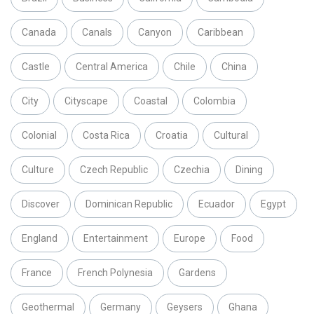
Canada
Canals
Canyon
Caribbean
Castle
Central America
Chile
China
City
Cityscape
Coastal
Colombia
Colonial
Costa Rica
Croatia
Cultural
Culture
Czech Republic
Czechia
Dining
Discover
Dominican Republic
Ecuador
Egypt
England
Entertainment
Europe
Food
France
French Polynesia
Gardens
Geothermal
Germany
Geysers
Ghana