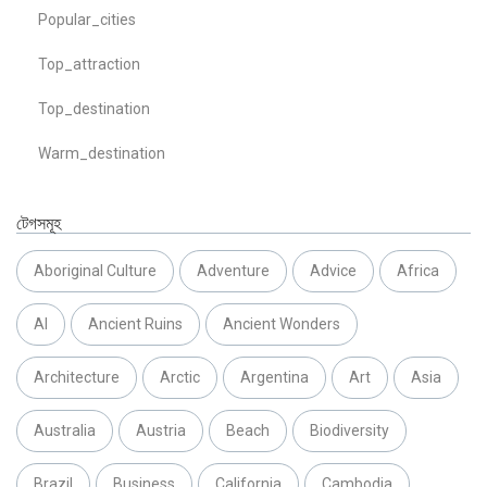
Popular_cities
Top_attraction
Top_destination
Warm_destination
টেগসমূহ
Aboriginal Culture
Adventure
Advice
Africa
AI
Ancient Ruins
Ancient Wonders
Architecture
Arctic
Argentina
Art
Asia
Australia
Austria
Beach
Biodiversity
Brazil
Business
California
Cambodia