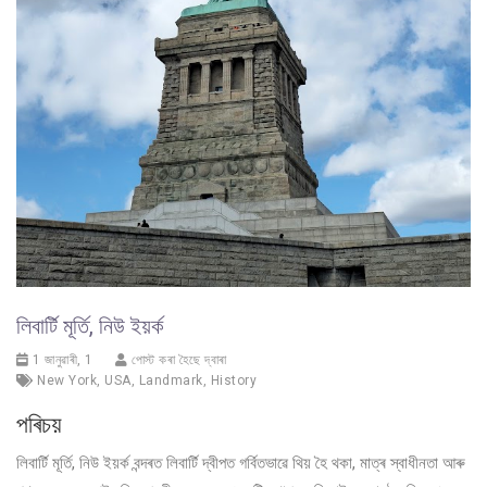
লিবাৰ্টি মূৰ্তি, নিউ ইয়ৰ্ক
1 জানুৱাৰী, 1
পোস্ট কৰা হৈছে দ্বাৰা
New York
,
USA
,
Landmark
,
History
পৰিচয়
লিবাৰ্টি মূৰ্তি, নিউ ইয়ৰ্ক বন্দৰত লিবাৰ্টি দ্বীপত গৰ্বিতভাৱে থিয় হৈ থকা, মাত্ৰ স্বাধীনতা আৰু