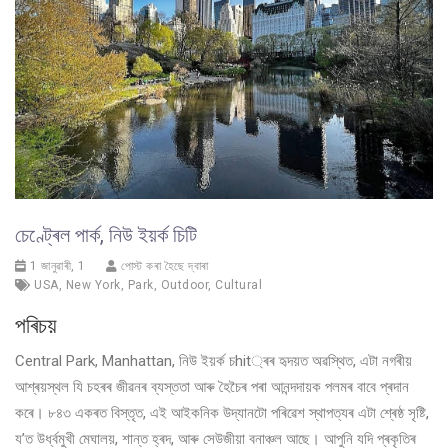
চেণ্ট্ৰেল পাৰ্ক, নিউ ইয়ৰ্ক চিটি
1 জানুৱাৰী, 1
পোস্ট কৰা হৈছে দ্বাৰা
USA
,
New York
,
Park
,
Outdoor
,
Cultural
পৰিচয়
Central Park, Manhattan, নিউ ইয়ৰ্ক চhit্ৰৰ হৃদয়ত অৱস্থিত, এটা নগৰীয়
আশ্ৰয়স্থল যি চহৰৰ জীৱনৰ ব্যস্ততা আৰু হৈচৈৰ পৰা আনন্দদায়ক পলমৰ বাবে প্ৰদান
কৰে। ৮৪৩ একৰত বিস্তৃত, এই আইকনিক উদ্যানটো পৰিৱেশ স্থাপত্যৰ এটা শ্ৰেষ্ঠ সৃষ্টি,
য’ত উৰ্ধ্বমুখী মেঘালয়, শান্ত হ্ৰদ, আৰু সেউজীয়া বনাঞ্চল আছে। আপুনি যদি প্ৰকৃতিৰ