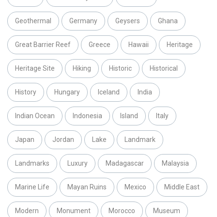
Geothermal
Germany
Geysers
Ghana
Great Barrier Reef
Greece
Hawaii
Heritage
Heritage Site
Hiking
Historic
Historical
History
Hungary
Iceland
India
Indian Ocean
Indonesia
Island
Italy
Japan
Jordan
Lake
Landmark
Landmarks
Luxury
Madagascar
Malaysia
Marine Life
Mayan Ruins
Mexico
Middle East
Modern
Monument
Morocco
Museum