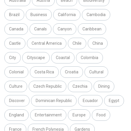
Australia
Austria
Beach
Biodiversity
Brazil
Business
California
Cambodia
Canada
Canals
Canyon
Caribbean
Castle
Central America
Chile
China
City
Cityscape
Coastal
Colombia
Colonial
Costa Rica
Croatia
Cultural
Culture
Czech Republic
Czechia
Dining
Discover
Dominican Republic
Ecuador
Egypt
England
Entertainment
Europe
Food
France
French Polynesia
Gardens