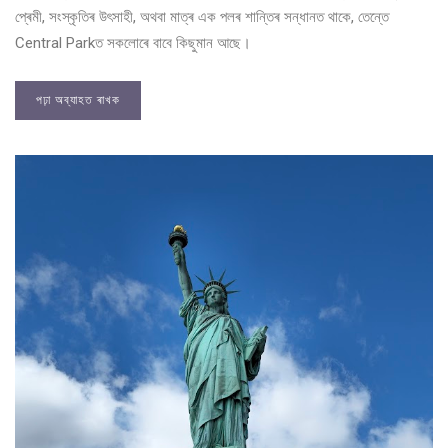
প্ৰেমী, সংস্কৃতিৰ উৎসাহী, অথবা মাত্ৰ এক পলৰ শান্তিৰ সন্ধানত থাকে, তেন্তে
Central Parkত সকলোৰে বাবে কিছুমান আছে।
পঢ়া অব্যাহত ৰাখক