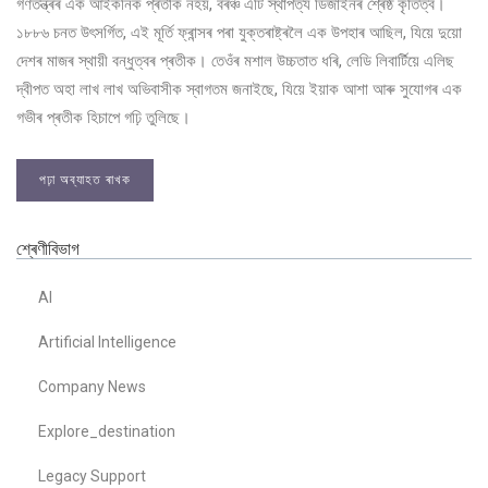
গণতন্ত্ৰৰ এক আইকনিক প্ৰতীক নহয়, বৰঞ্চ এটি স্থাপত্য ডিজাইনৰ শ্ৰেষ্ঠ কৃতিত্ব।
১৮৮৬ চনত উৎসৰ্গিত, এই মূৰ্তি ফ্ৰান্সৰ পৰা যুক্তৰাষ্ট্ৰলৈ এক উপহাৰ আছিল, যিয়ে দুয়ো
দেশৰ মাজৰ স্থায়ী বন্ধুত্বৰ প্ৰতীক। তেওঁৰ মশাল উচ্চতাত ধৰি, লেডি লিবাৰ্টিয়ে এলিছ
দ্বীপত অহা লাখ লাখ অভিবাসীক স্বাগতম জনাইছে, যিয়ে ইয়াক আশা আৰু সুযোগৰ এক
গভীৰ প্ৰতীক হিচাপে গঢ়ি তুলিছে।
পঢ়া অব্যাহত ৰাখক
শ্ৰেণীবিভাগ
AI
Artificial Intelligence
Company News
Explore_destination
Legacy Support