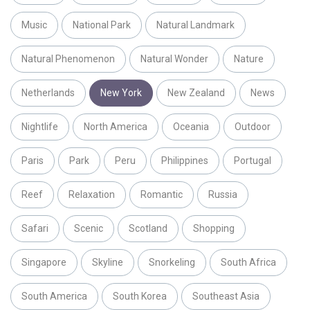
Music
National Park
Natural Landmark
Natural Phenomenon
Natural Wonder
Nature
Netherlands
New York
New Zealand
News
Nightlife
North America
Oceania
Outdoor
Paris
Park
Peru
Philippines
Portugal
Reef
Relaxation
Romantic
Russia
Safari
Scenic
Scotland
Shopping
Singapore
Skyline
Snorkeling
South Africa
South America
South Korea
Southeast Asia