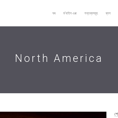
ঘৰ
ম'বাইল এপ্প
গন্তব্যসমূহ
ব্লগ
North America
শ্