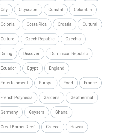
City
Cityscape
Coastal
Colombia
Colonial
Costa Rica
Croatia
Cultural
Culture
Czech Republic
Czechia
Dining
Discover
Dominican Republic
Ecuador
Egypt
England
Entertainment
Europe
Food
France
French Polynesia
Gardens
Geothermal
Germany
Geysers
Ghana
Great Barrier Reef
Greece
Hawaii