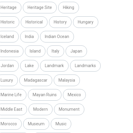
Heritage
Heritage Site
Hiking
Historic
Historical
History
Hungary
Iceland
India
Indian Ocean
Indonesia
Island
Italy
Japan
Jordan
Lake
Landmark
Landmarks
Luxury
Madagascar
Malaysia
Marine Life
Mayan Ruins
Mexico
Middle East
Modern
Monument
Morocco
Museum
Music