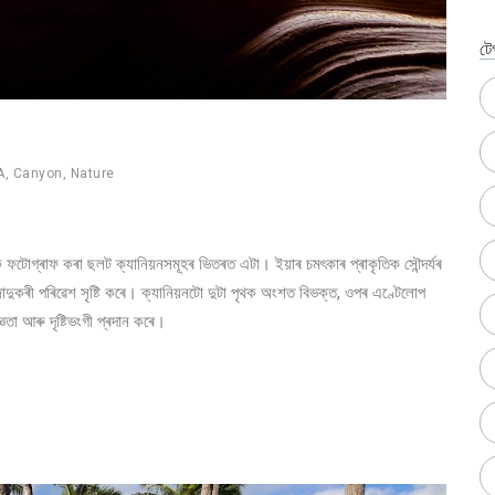
টে
A
,
Canyon
,
Nature
টোগ্ৰাফ কৰা ছলট ক্যানিয়নসমূহৰ ভিতৰত এটা। ইয়াৰ চমৎকাৰ প্ৰাকৃতিক সৌন্দৰ্যৰ
টা জাদুকৰী পৰিৱেশ সৃষ্টি কৰে। ক্যানিয়নটো দুটা পৃথক অংশত বিভক্ত, ওপৰ এণ্টেলোপ
তা আৰু দৃষ্টিভংগী প্ৰদান কৰে।