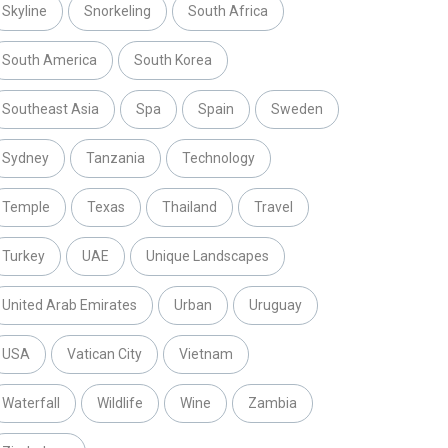
Skyline
Snorkeling
South Africa
South America
South Korea
Southeast Asia
Spa
Spain
Sweden
Sydney
Tanzania
Technology
Temple
Texas
Thailand
Travel
Turkey
UAE
Unique Landscapes
United Arab Emirates
Urban
Uruguay
USA
Vatican City
Vietnam
Waterfall
Wildlife
Wine
Zambia