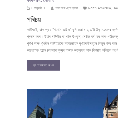
কাউআই, হোৱাই
1 জানুৱাৰী, 1
পোস্ট কৰা হৈছে দ্বাৰা
North America
,
Haw
পৰিচয়
কাউআই, যাক প্ৰায় “গাৰ্ডেন আইল” বুলি জনা যায়, এটা উষ্ণমণ্ডলৰ স্বৰ্গৰ
প্ৰদান কৰে। ইয়াৰ নাটকীয় না পালি উপকূল, সেউজ বৰ্ষা বন আৰু পৰ্যা
পুৰণি আৰু পৃথিৱীৰ আটাইতকৈ মনোমোহক দৃশ্যাবলীসমূহৰ কিছুৰ গৰৱ কৰে। আপ
আপোনাক ইয়াৰ চমৎকাৰ দৃশ্যৰ মাজত অন্বেষণ আৰু বিশ্ৰাম কৰিবলৈ যথেষ
পঢ়া অব্যাহত ৰাখক