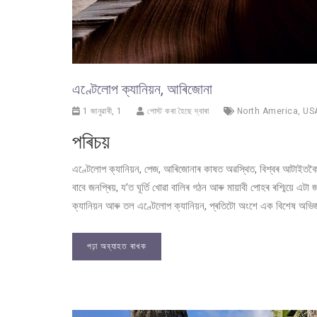
এণ্টেলোপ ক্যানিয়ন, আৰিজোনা
1 জানুৱাৰী, 1
পোস্ট কৰা হৈছে দ্বাৰা
North America
,
US
পৰিচয়
এণ্টেলোপ ক্যানিয়ন, পেজ, আৰিজোনাৰ কাষত অৱস্থিত, বিশ্বৰ আটাইতকৈ ফ
বাবে জনপ্ৰিয়, য’ত ঘূৰ্তি খোৱা বালিৰ গঠন আৰু মায়াবী পোহৰ ৰশ্মিয়ে এ
ক্যানিয়ন আৰু তল এণ্টেলোপ ক্যানিয়ন, প্ৰতিটো অংশে এক বিশেষ অভিজ্ঞ
পঢ়া অব্যাহত ৰাখক