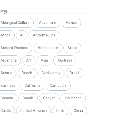
গসমূহ
Aboriginal Culture
Adventure
Advice
Africa
AI
Ancient Ruins
Ancient Wonders
Architecture
Arctic
Argentina
Art
Asia
Australia
Austria
Beach
Biodiversity
Brazil
Business
California
Cambodia
Canada
Canals
Canyon
Caribbean
Castle
Central America
Chile
China