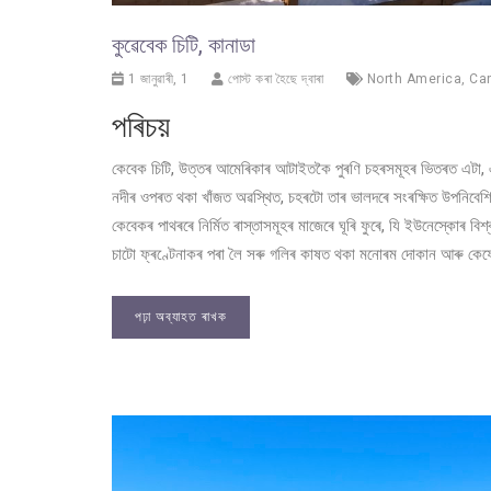
কুৱেবেক চিটি, কানাডা
1 জানুৱাৰী, 1
পোস্ট কৰা হৈছে দ্বাৰা
North America
,
Ca
পৰিচয়
কেবেক চিটি, উত্তৰ আমেৰিকাৰ আটাইতকৈ পুৰণি চহৰসমূহৰ ভিতৰত এটা, এট
নদীৰ ওপৰত থকা খাঁজত অৱস্থিত, চহৰটো তাৰ ভালদৰে সংৰক্ষিত উপনিবেশিক 
কেবেকৰ পাথৰৰে নিৰ্মিত ৰাস্তাসমূহৰ মাজেৰে ঘূৰি ফুৰে, যি ইউনেস্কোৰ বিশ
চাটো ফ্ৰণ্টেনাকৰ পৰা লৈ সৰু গলিৰ কাষত থকা মনোৰম দোকান আৰু কে
পঢ়া অব্যাহত ৰাখক