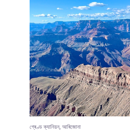
গ্ৰেণ্ড ক্যানিয়ন, আৰিজোনা