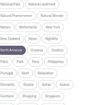
National Park
Natural Landmark
Natural Phenomenon
Natural Wonder
Nature
Netherlands
New York
New Zealand
News
Nightlife
North America
Oceania
Outdoor
Paris
Park
Peru
Philippines
Portugal
Reef
Relaxation
Romantic
Russia
Safari
Scenic
Scotland
Shopping
Singapore