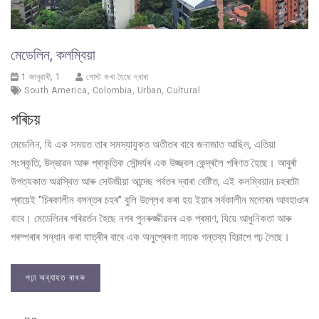
মেডেলিন, কলম্বিয়া
1 জানুৱাৰী, 1
পোস্ট কৰা হৈছে দ্বাৰা
South America
,
Colombia
,
Urban
,
Cultural
পৰিচয়
মেডেলিন, যি এক সময়ত তাৰ সমস্যাযুক্ত অতীতৰ বাবে জনাজাত আছিল, এতিয়া
সংস্কৃতি, উদ্ভাৱন আৰু প্ৰাকৃতিক সৌন্দৰ্যৰ এক উজ্জ্বল কেন্দ্ৰলৈ পৰিণত হৈছে। আবুৰ্ৰা
উপত্যকাত অৱস্থিত আৰু সেউজীয়া আন্দেছ পৰ্বতৰ দ্বাৰা বেষ্টিত, এই কলম্বিয়ান চহৰটো
প্ৰায়েই “চিৰকালীন বসন্তৰ চহৰ” বুলি উল্লেখ কৰা হয় ইয়াৰ সৰ্বকালীন মনোৰম আবহাওাৰ
বাবে। মেডেলিনৰ পৰিৱৰ্তন হৈছে নগৰ পুনৰুজ্জীৱনৰ এক প্ৰমাণ, যিয়ে আধুনিকতা আৰু
পৰম্পৰাৰ সন্ধান কৰা যাত্ৰীৰ বাবে এক অনুপ্ৰেৰণা দায়ক গন্তব্য হিচাপে গঢ় লৈছে।
পঢ়া অব্যাহত ৰাখক