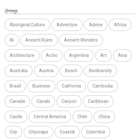
টেগসমূহ
Aboriginal Culture
Adventure
Advice
Africa
AI
Ancient Ruins
Ancient Wonders
Architecture
Arctic
Argentina
Art
Asia
Australia
Austria
Beach
Biodiversity
Brazil
Business
California
Cambodia
Canada
Canals
Canyon
Caribbean
Castle
Central America
Chile
China
City
Cityscape
Coastal
Colombia