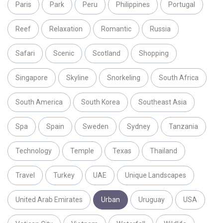
Paris
Park
Peru
Philippines
Portugal
Reef
Relaxation
Romantic
Russia
Safari
Scenic
Scotland
Shopping
Singapore
Skyline
Snorkeling
South Africa
South America
South Korea
Southeast Asia
Spa
Spain
Sweden
Sydney
Tanzania
Technology
Temple
Texas
Thailand
Travel
Turkey
UAE
Unique Landscapes
United Arab Emirates
Urban
Uruguay
USA