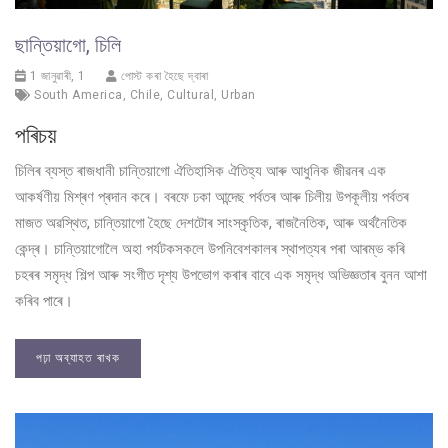
ছান্তিয়াগো, চিলি
1 জানুৱাৰী, 1
পোস্ট কৰা হৈছে দ্বাৰা
South America
,
Chile
,
Cultural
,
Urban
পৰিচয়
চিলিৰ ব্যস্ত ৰাজধানী চান্তিয়াগো ঐতিহাসিক ঐতিহ্য আৰু আধুনিক জীৱনৰ এক
আকৰ্ষণীয় মিশ্ৰণ প্ৰদান কৰে। বৰফে ঢকা আন্দেছ পৰ্বতৰ আৰু চিলীয় উপকূলীয় পৰ্বতৰ
মাজত অৱস্থিত, চান্তিয়াগো হৈছে দেশটোৰ সাংস্কৃতিক, ৰাজনৈতিক, আৰু অৰ্থনৈতিক
কেন্দ্ৰ। চান্তিয়াগোলৈ অহা পৰ্যটকসকলে উপনিবেশকালৰ স্থাপত্যৰ পৰা আৰম্ভ কৰি
চহৰৰ সমৃদ্ধ শিল্প আৰু সংগীত দৃশ্য উপভোগ কৰাৰ বাবে এক সমৃদ্ধ অভিজ্ঞতাৰ বুনন আশা
কৰিব পাৰে।
পঢ়া অব্যাহত ৰাখক