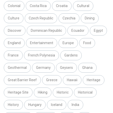
Colonial
Costa Rica
Croatia
Cultural
Culture
Czech Republic
Czechia
Dining
Discover
Dominican Republic
Ecuador
Egypt
England
Entertainment
Europe
Food
France
French Polynesia
Gardens
Geothermal
Germany
Geysers
Ghana
Great Barrier Reef
Greece
Hawaii
Heritage
Heritage Site
Hiking
Historic
Historical
History
Hungary
Iceland
India