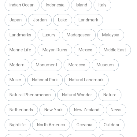
Indian Ocean
Indonesia
Island
Italy
Japan
Jordan
Lake
Landmark
Landmarks
Luxury
Madagascar
Malaysia
Marine Life
Mayan Ruins
Mexico
Middle East
Modern
Monument
Morocco
Museum
Music
National Park
Natural Landmark
Natural Phenomenon
Natural Wonder
Nature
Netherlands
New York
New Zealand
News
Nightlife
North America
Oceania
Outdoor