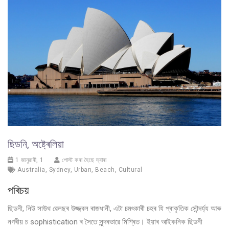
ছিডনি, অষ্ট্ৰেলিয়া
1 জানুৱাৰী, 1
পোস্ট কৰা হৈছে দ্বাৰা
Australia
,
Sydney
,
Urban
,
Beach
,
Cultural
পৰিচয়
ছিডনী, নিউ সাউথ ৱেলছৰ উজ্জ্বল ৰাজধানী, এটা চমৎকাৰী চহৰ যি প্ৰাকৃতিক সৌন্দৰ্য্য আৰু
নগৰীয় চ sophistication ৰ সৈতে সুন্দৰভাৱে মিশ্ৰিত। ইয়াৰ আইকনিক ছিডনী