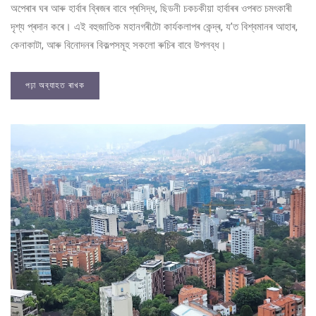
অপেৰাৰ ঘৰ আৰু হাৰ্বাৰ ব্ৰিজৰ বাবে প্ৰসিদ্ধ, ছিডনী চকচকীয়া হাৰ্বাৰৰ ওপৰত চমৎকাৰী
দৃশ্য প্ৰদান কৰে। এই বহুজাতিক মহানগৰীটো কাৰ্যকলাপৰ কেন্দ্ৰ, য’ত বিশ্বমানৰ আহাৰ,
কেনাকাটা, আৰু বিনোদনৰ বিকল্পসমূহ সকলো ৰুচিৰ বাবে উপলব্ধ।
পঢ়া অব্যাহত ৰাখক