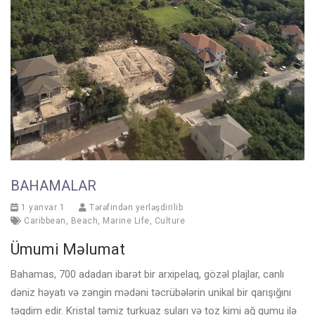
BAHAMALAR
1 yanvar 1
Tərəfindən yerləşdirilib
Caribbean
,
Beach
,
Marine Life
,
Culture
Ümumi Məlumat
Bahamas, 700 adadan ibarət bir arxipelaq, gözəl plajlar, canlı
dəniz həyatı və zəngin mədəni təcrübələrin unikal bir qarışığını
təqdim edir. Kristal təmiz turkuaz suları və toz kimi ağ qumu ilə