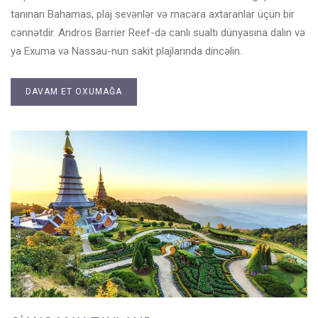
tanınan Bahamas, plaj sevənlər və macəra axtaranlar üçün bir
cənnətdir. Andros Barrier Reef-də canlı sualtı dünyasına dalın və
ya Exuma və Nassau-nun sakit plajlarında dincəlin.
DAVAM ET OXUMAĞA