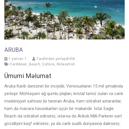
ARUBA
1 yanvar 1
Tərəfindən yerləşdirilib
Caribbean
,
Beach
,
Culture
,
Relaxation
Ümumi Məlumat
Aruba Karib dənizinin bir inciyidir, Venesuelanın 15 mil şimalında
yerləşir. Möhtəşəm ağ qumlu plajları, kristal təmiz suları və canlı
mədəniyyət səhnəsi ilə tanınan Aruba, həm istirahət axtaranlar,
həm də macəra həvəskarları üçün bir məkandır. İstər Eagle
Beach-də istirahət edirsiniz, istərsə də Arikok Milli Parkının sərt
gözəlliyini kəşf edirsiniz, ya da canlı sualtı dünyasına dalırsınız,