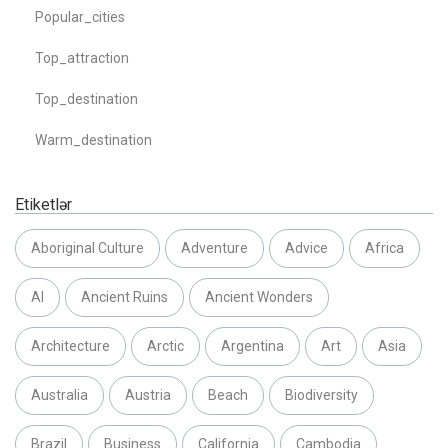
Popular_cities
Top_attraction
Top_destination
Warm_destination
Etiketlər
Aboriginal Culture
Adventure
Advice
Africa
AI
Ancient Ruins
Ancient Wonders
Architecture
Arctic
Argentina
Art
Asia
Australia
Austria
Beach
Biodiversity
Brazil
Business
California
Cambodia