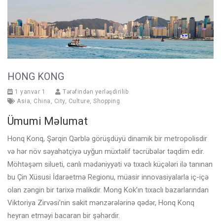
HONG KONG
1 yanvar 1
Tərəfindən yerləşdirilib
Asia
,
China
,
City
,
Culture
,
Shopping
Ümumi Məlumat
Honq Konq, Şərqin Qərblə görüşdüyü dinamik bir metropolisdir
və hər növ səyahətçiyə uyğun müxtəlif təcrübələr təqdim edir.
Möhtəşəm silueti, canlı mədəniyyəti və tıxaclı küçələri ilə tanınan
bu Çin Xüsusi İdarəetmə Regionu, müasir innovasiyalarla iç-içə
olan zəngin bir tarixə malikdir. Mong Kok’ın tıxaclı bazarlarından
Viktoriya Zirvəsi’nin sakit mənzərələrinə qədər, Honq Konq
heyran etməyi bacaran bir şəhərdir.