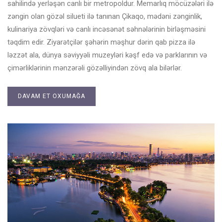
sahilində yerləşən canlı bir metropoldur. Memarlıq möcüzələri ilə
zəngin olan gözəl silueti ilə tanınan Çikaqo, mədəni zənginlik,
kulinariya zövqləri və canlı incəsənət səhnələrinin birləşməsini
təqdim edir. Ziyarətçilər şəhərin məşhur dərin qab pizza ilə
ləzzət ala, dünya səviyyəli muzeyləri kəşf edə və parklarının və
çimərliklərinin mənzərəli gözəlliyindən zövq ala bilərlər.
DAVAM ET OXUMAĞA