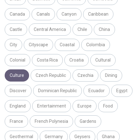
Canada
Canals
Canyon
Caribbean
Castle
Central America
Chile
China
City
Cityscape
Coastal
Colombia
Colonial
Costa Rica
Croatia
Cultural
Culture
Czech Republic
Czechia
Dining
Discover
Dominican Republic
Ecuador
Egypt
England
Entertainment
Europe
Food
France
French Polynesia
Gardens
Geothermal
Germany
Geysers
Ghana