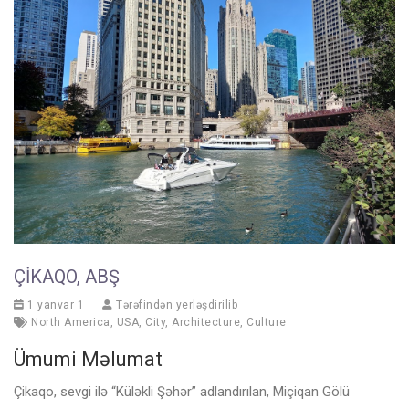
ÇIKAQO, ABŞ
1 yanvar 1
Tərəfindən yerləşdirilib
North America
,
USA
,
City
,
Architecture
,
Culture
Ümumi Məlumat
Çikaqo, sevgi ilə “Küləkli Şəhər” adlandırılan, Miçiqan Gölü