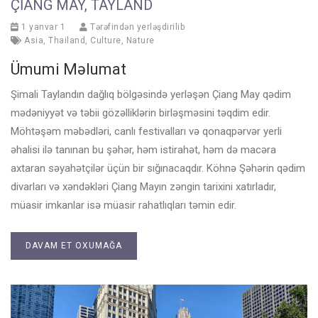
ÇIANG MAY, TAYLAND
1 yanvar 1
Tərəfindən yerləşdirilib
Asia
,
Thailand
,
Culture
,
Nature
Ümumi Məlumat
Şimali Taylandın dağlıq bölgəsində yerləşən Çiang May qədim
mədəniyyət və təbii gözəlliklərin birləşməsini təqdim edir.
Möhtəşəm məbədləri, canlı festivalları və qonaqpərvər yerli
əhalisi ilə tanınan bu şəhər, həm istirahət, həm də macəra
axtaran səyahətçilər üçün bir sığınacaqdır. Köhnə Şəhərin qədim
divarları və xəndəkləri Çiang Mayın zəngin tarixini xatırladır,
müasir imkanlar isə müasir rahatlıqları təmin edir.
DAVAM ET OXUMAĞA