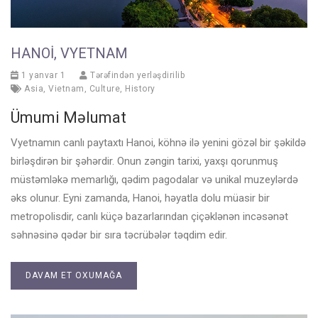
HANOI, VYETNAM
1 yanvar 1
Tərəfindən yerləşdirilib
Asia
,
Vietnam
,
Culture
,
History
Ümumi Məlumat
Vyetnamın canlı paytaxtı Hanoi, köhnə ilə yenini gözəl bir şəkildə
birləşdirən bir şəhərdir. Onun zəngin tarixi, yaxşı qorunmuş
müstəmləkə memarlığı, qədim pagodalar və unikal muzeylərdə
əks olunur. Eyni zamanda, Hanoi, həyatla dolu müasir bir
metropolisdir, canlı küçə bazarlarından çiçəklənən incəsənət
səhnəsinə qədər bir sıra təcrübələr təqdim edir.
DAVAM ET OXUMAĞA