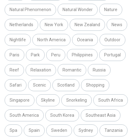
Natural Phenomenon
Natural Wonder
Nature
Netherlands
New York
New Zealand
News
Nightlife
North America
Oceania
Outdoor
Paris
Park
Peru
Philippines
Portugal
Reef
Relaxation
Romantic
Russia
Safari
Scenic
Scotland
Shopping
Singapore
Skyline
Snorkeling
South Africa
South America
South Korea
Southeast Asia
Spa
Spain
Sweden
Sydney
Tanzania