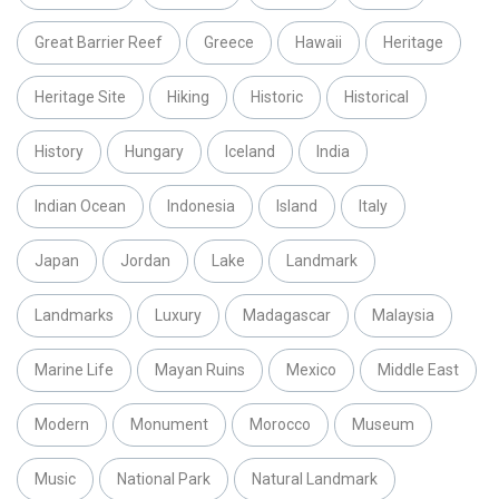
Great Barrier Reef
Greece
Hawaii
Heritage
Heritage Site
Hiking
Historic
Historical
History
Hungary
Iceland
India
Indian Ocean
Indonesia
Island
Italy
Japan
Jordan
Lake
Landmark
Landmarks
Luxury
Madagascar
Malaysia
Marine Life
Mayan Ruins
Mexico
Middle East
Modern
Monument
Morocco
Museum
Music
National Park
Natural Landmark