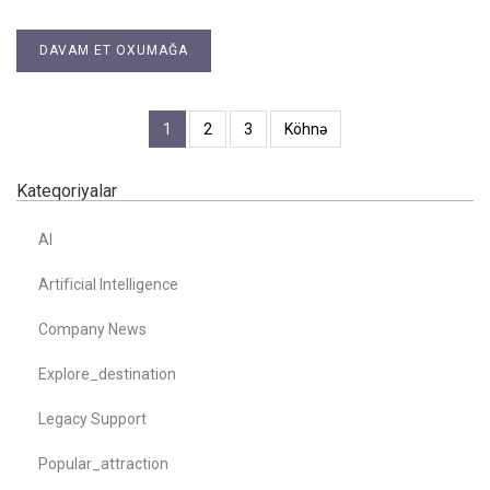
DAVAM ET OXUMAĞA
1
2
3
Köhnə
Kateqoriyalar
AI
Artificial Intelligence
Company News
Explore_destination
Legacy Support
Popular_attraction