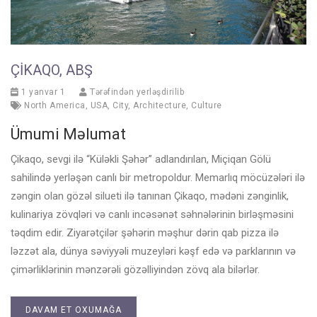
ÇIKAQO, ABŞ
1 yanvar 1
Tərəfindən yerləşdirilib
North America
,
USA
,
City
,
Architecture
,
Culture
Ümumi Məlumat
Çikaqo, sevgi ilə “Küləkli Şəhər” adlandırılan, Miçiqan Gölü
sahilində yerləşən canlı bir metropoldur. Memarlıq möcüzələri ilə
zəngin olan gözəl silueti ilə tanınan Çikaqo, mədəni zənginlik,
kulinariya zövqləri və canlı incəsənət səhnələrinin birləşməsini
təqdim edir. Ziyarətçilər şəhərin məşhur dərin qab pizza ilə
ləzzət ala, dünya səviyyəli muzeyləri kəşf edə və parklarının və
çimərliklərinin mənzərəli gözəlliyindən zövq ala bilərlər.
DAVAM ET OXUMAĞA