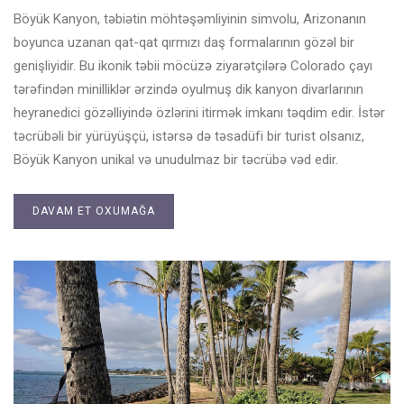
Böyük Kanyon, təbiətin möhtəşəmliyinin simvolu, Arizonanın
boyunca uzanan qat-qat qırmızı daş formalarının gözəl bir
genişliyidir. Bu ikonik təbii möcüzə ziyarətçilərə Colorado çayı
tərəfindən minilliklər ərzində oyulmuş dik kanyon divarlarının
heyranedici gözəlliyində özlərini itirmək imkanı təqdim edir. İstər
təcrübəli bir yürüyüşçü, istərsə də təsadüfi bir turist olsanız,
Böyük Kanyon unikal və unudulmaz bir təcrübə vəd edir.
DAVAM ET OXUMAĞA