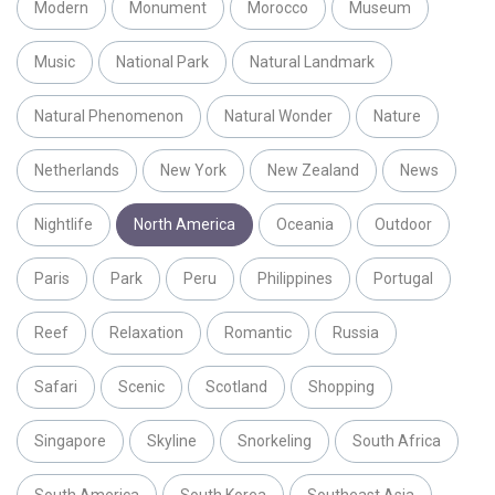
Modern
Monument
Morocco
Museum
Music
National Park
Natural Landmark
Natural Phenomenon
Natural Wonder
Nature
Netherlands
New York
New Zealand
News
Nightlife
North America
Oceania
Outdoor
Paris
Park
Peru
Philippines
Portugal
Reef
Relaxation
Romantic
Russia
Safari
Scenic
Scotland
Shopping
Singapore
Skyline
Snorkeling
South Africa
South America
South Korea
Southeast Asia