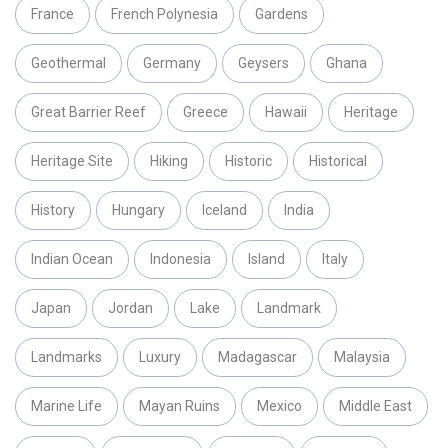
France
French Polynesia
Gardens
Geothermal
Germany
Geysers
Ghana
Great Barrier Reef
Greece
Hawaii
Heritage
Heritage Site
Hiking
Historic
Historical
History
Hungary
Iceland
India
Indian Ocean
Indonesia
Island
Italy
Japan
Jordan
Lake
Landmark
Landmarks
Luxury
Madagascar
Malaysia
Marine Life
Mayan Ruins
Mexico
Middle East