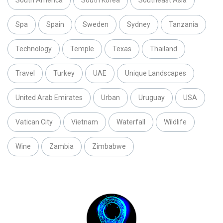
Spa
Spain
Sweden
Sydney
Tanzania
Technology
Temple
Texas
Thailand
Travel
Turkey
UAE
Unique Landscapes
United Arab Emirates
Urban
Uruguay
USA
Vatican City
Vietnam
Waterfall
Wildlife
Wine
Zambia
Zimbabwe