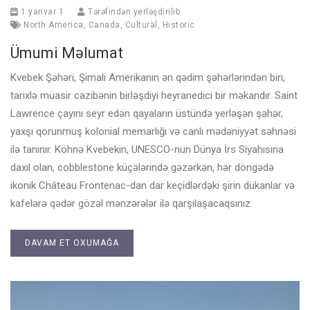
1 yanvar 1
Tərəfindən yerləşdirilib
North America
,
Canada
,
Cultural
,
Historic
Ümumi Məlumat
Kvebek Şəhəri, Şimali Amerikanın ən qədim şəhərlərindən biri,
tarixlə müasir cazibənin birləşdiyi heyranedici bir məkandır. Saint
Lawrence çayını seyr edən qayaların üstündə yerləşən şəhər,
yaxşı qorunmuş kolonial memarlığı və canlı mədəniyyət səhnəsi
ilə tanınır. Köhnə Kvebekin, UNESCO-nun Dünya İrs Siyahısına
daxil olan, cobblestone küçələrində gəzərkən, hər döngədə
ikonik Château Frontenac-dan dar keçidlərdəki şirin dükanlar və
kafelərə qədər gözəl mənzərələr ilə qarşılaşacaqsınız.
DAVAM ET OXUMAĞA