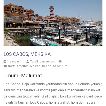
LOS CABOS, MEKSIKA
1 yanvar 1
Tərəfindən yerləşdirilib
North America
,
Mexico
,
Beach
,
Adventure
Ümumi Məlumat
Los Cabos, Baja California yarımadasının cənub ucunda yerləşir,
səhralıq mənzərələri və möhtəşəm dəniz mənzərələrinin unikal
bir qarışığını təqdim edir. Qızıl plajları, lüks kurortları və canlı gecə
həyatı ilə tanınan Los Cabos, həm istirahət, həm də macəra