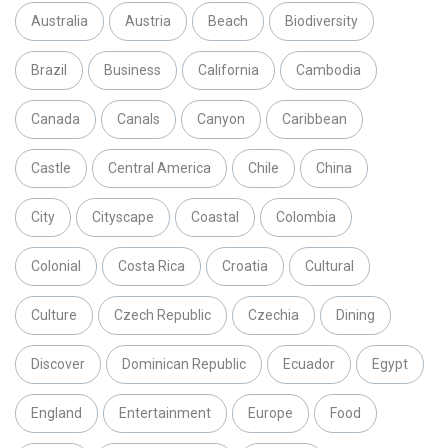
Australia
Austria
Beach
Biodiversity
Brazil
Business
California
Cambodia
Canada
Canals
Canyon
Caribbean
Castle
Central America
Chile
China
City
Cityscape
Coastal
Colombia
Colonial
Costa Rica
Croatia
Cultural
Culture
Czech Republic
Czechia
Dining
Discover
Dominican Republic
Ecuador
Egypt
England
Entertainment
Europe
Food