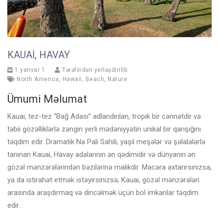
KAUAI, HAVAY
1 yanvar 1
Tərəfindən yerləşdirilib
North America
,
Hawaii
,
Beach
,
Nature
Ümumi Məlumat
Kauai, tez-tez “Bağ Adası” adlandırılan, tropik bir cənnətdir və
təbii gözəlliklərlə zəngin yerli mədəniyyətin unikal bir qarışığını
təqdim edir. Dramatik Na Pali Sahili, yaşıl meşələr və şəlalələrlə
tanınan Kauai, Havay adalarının ən qədimidir və dünyanın ən
gözəl mənzərələrindən bəzilərinə malikdir. Macəra axtarırsınızsa,
ya da istirahət etmək istəyirsinizsə, Kauai, gözəl mənzərələri
arasında araşdırmaq və dincəlmək üçün bol imkanlar təqdim
edir.