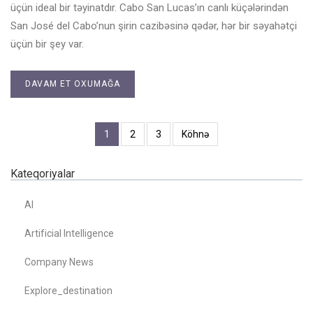
üçün ideal bir təyinatdır. Cabo San Lucas’ın canlı küçələrindən
San José del Cabo’nun şirin cazibəsinə qədər, hər bir səyahətçi
üçün bir şey var.
DAVAM ET OXUMAĞA
1
2
3
Köhnə
Kateqoriyalar
AI
Artificial Intelligence
Company News
Explore_destination