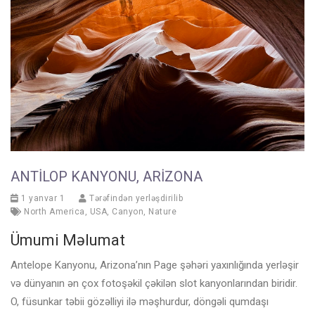
ANTILOP KANYONU, ARIZONA
1 yanvar 1
Tərəfindən yerləşdirilib
North America
,
USA
,
Canyon
,
Nature
Ümumi Məlumat
Antelope Kanyonu, Arizona’nın Page şəhəri yaxınlığında yerləşir
və dünyanın ən çox fotoşəkil çəkilən slot kanyonlarından biridir.
O, füsunkar təbii gözəlliyi ilə məşhurdur, döngəli qumdaşı