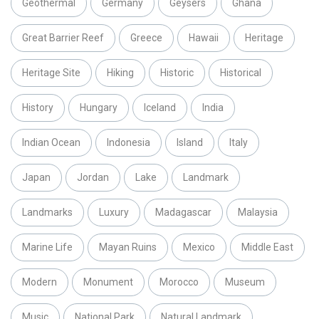
Geothermal
Germany
Geysers
Ghana
Great Barrier Reef
Greece
Hawaii
Heritage
Heritage Site
Hiking
Historic
Historical
History
Hungary
Iceland
India
Indian Ocean
Indonesia
Island
Italy
Japan
Jordan
Lake
Landmark
Landmarks
Luxury
Madagascar
Malaysia
Marine Life
Mayan Ruins
Mexico
Middle East
Modern
Monument
Morocco
Museum
Music
National Park
Natural Landmark