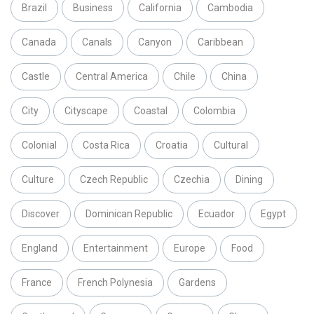
Brazil
Business
California
Cambodia
Canada
Canals
Canyon
Caribbean
Castle
Central America
Chile
China
City
Cityscape
Coastal
Colombia
Colonial
Costa Rica
Croatia
Cultural
Culture
Czech Republic
Czechia
Dining
Discover
Dominican Republic
Ecuador
Egypt
England
Entertainment
Europe
Food
France
French Polynesia
Gardens