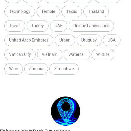
Technology
Temple
Texas
Thailand
Travel
Turkey
UAE
Unique Landscapes
United Arab Emirates
Urban
Uruguay
USA
Vatican City
Vietnam
Waterfall
Wildlife
Wine
Zambia
Zimbabwe