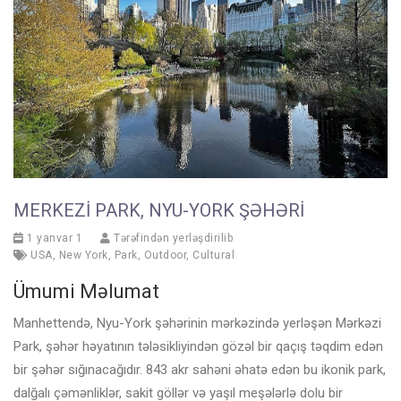
MERKEZI PARK, NYU-YORK ŞƏHƏRI
1 yanvar 1
Tərəfindən yerləşdirilib
USA
,
New York
,
Park
,
Outdoor
,
Cultural
Ümumi Məlumat
Manhettendə, Nyu-York şəhərinin mərkəzində yerləşən Mərkəzi
Park, şəhər həyatının tələsikliyindən gözəl bir qaçış təqdim edən
bir şəhər sığınacağıdır. 843 akr sahəni əhatə edən bu ikonik park,
dalğalı çəmənliklər, sakit göllər və yaşıl meşələrlə dolu bir