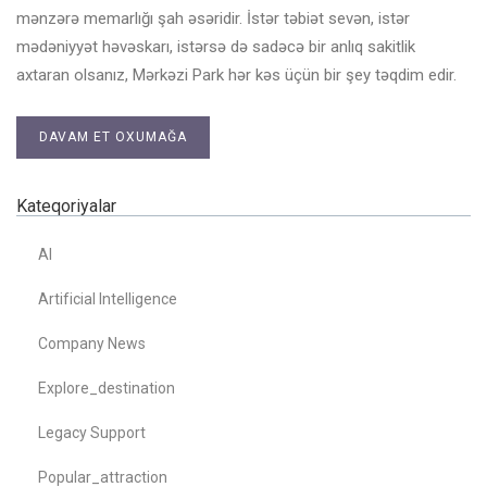
mənzərə memarlığı şah əsəridir. İstər təbiət sevən, istər
mədəniyyət həvəskarı, istərsə də sadəcə bir anlıq sakitlik
axtaran olsanız, Mərkəzi Park hər kəs üçün bir şey təqdim edir.
DAVAM ET OXUMAĞA
Kateqoriyalar
AI
Artificial Intelligence
Company News
Explore_destination
Legacy Support
Popular_attraction