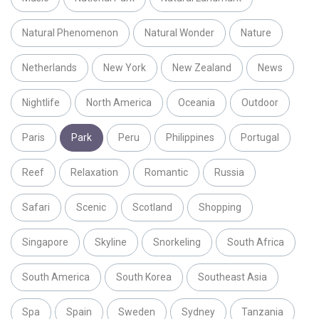
Natural Phenomenon
Natural Wonder
Nature
Netherlands
New York
New Zealand
News
Nightlife
North America
Oceania
Outdoor
Paris
Park
Peru
Philippines
Portugal
Reef
Relaxation
Romantic
Russia
Safari
Scenic
Scotland
Shopping
Singapore
Skyline
Snorkeling
South Africa
South America
South Korea
Southeast Asia
Spa
Spain
Sweden
Sydney
Tanzania