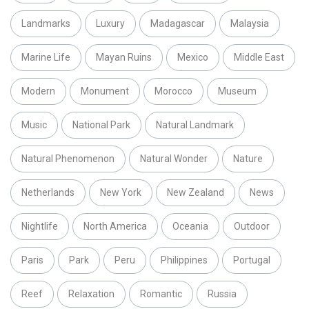
Landmarks
Luxury
Madagascar
Malaysia
Marine Life
Mayan Ruins
Mexico
Middle East
Modern
Monument
Morocco
Museum
Music
National Park
Natural Landmark
Natural Phenomenon
Natural Wonder
Nature
Netherlands
New York
New Zealand
News
Nightlife
North America
Oceania
Outdoor
Paris
Park
Peru
Philippines
Portugal
Reef
Relaxation
Romantic
Russia