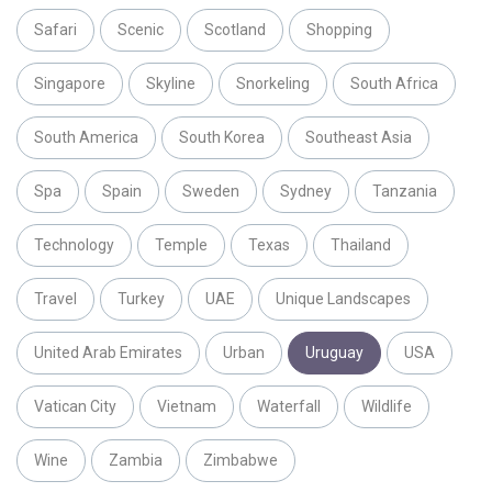
Safari
Scenic
Scotland
Shopping
Singapore
Skyline
Snorkeling
South Africa
South America
South Korea
Southeast Asia
Spa
Spain
Sweden
Sydney
Tanzania
Technology
Temple
Texas
Thailand
Travel
Turkey
UAE
Unique Landscapes
United Arab Emirates
Urban
Uruguay
USA
Vatican City
Vietnam
Waterfall
Wildlife
Wine
Zambia
Zimbabwe