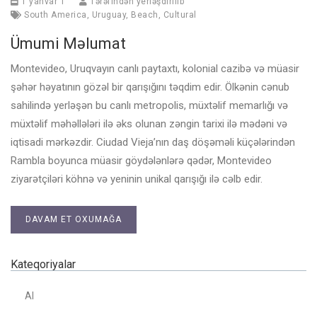
1 yanvar 1
Tərəfindən yerləşdirilib
South America
,
Uruguay
,
Beach
,
Cultural
Ümumi Məlumat
Montevideo, Uruqvayın canlı paytaxtı, kolonial cazibə və müasir
şəhər həyatının gözəl bir qarışığını təqdim edir. Ölkənin cənub
sahilində yerləşən bu canlı metropolis, müxtəlif memarlığı və
müxtəlif məhəllələri ilə əks olunan zəngin tarixi ilə mədəni və
iqtisadi mərkəzdir. Ciudad Vieja’nın daş döşəməli küçələrindən
Rambla boyunca müasir göydələnlərə qədər, Montevideo
ziyarətçiləri köhnə və yeninin unikal qarışığı ilə cəlb edir.
DAVAM ET OXUMAĞA
Kateqoriyalar
AI