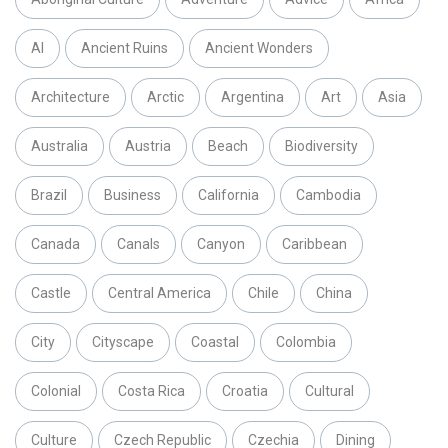
AI
Ancient Ruins
Ancient Wonders
Architecture
Arctic
Argentina
Art
Asia
Australia
Austria
Beach
Biodiversity
Brazil
Business
California
Cambodia
Canada
Canals
Canyon
Caribbean
Castle
Central America
Chile
China
City
Cityscape
Coastal
Colombia
Colonial
Costa Rica
Croatia
Cultural
Culture
Czech Republic
Czechia
Dining