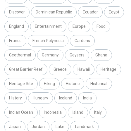
Discover
Dominican Republic
Ecuador
Egypt
England
Entertainment
Europe
Food
France
French Polynesia
Gardens
Geothermal
Germany
Geysers
Ghana
Great Barrier Reef
Greece
Hawaii
Heritage
Heritage Site
Hiking
Historic
Historical
History
Hungary
Iceland
India
Indian Ocean
Indonesia
Island
Italy
Japan
Jordan
Lake
Landmark