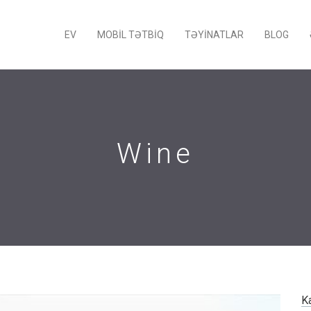
EV
MOBIL TƏTBIQ
TƏYINATLAR
BLOG
Wine
K