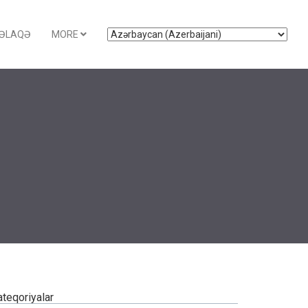
ƏLAQƏ
MORE
ateqoriyalar