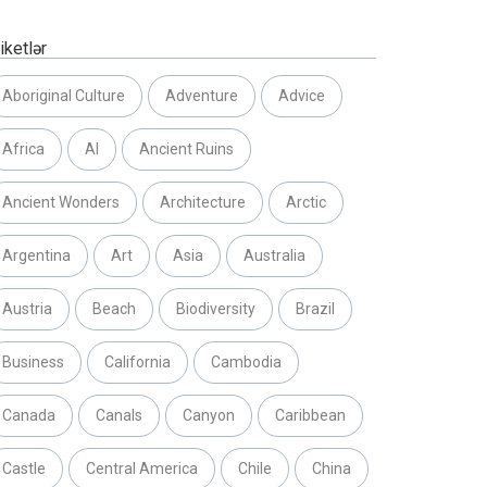
iketlər
Aboriginal Culture
Adventure
Advice
Africa
AI
Ancient Ruins
Ancient Wonders
Architecture
Arctic
Argentina
Art
Asia
Australia
Austria
Beach
Biodiversity
Brazil
Business
California
Cambodia
Canada
Canals
Canyon
Caribbean
Castle
Central America
Chile
China