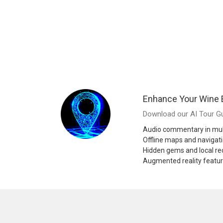
Enhance Your Wine 
Download our AI Tour Gu
Audio commentary in mul
Offline maps and navigat
Hidden gems and local 
Augmented reality featu