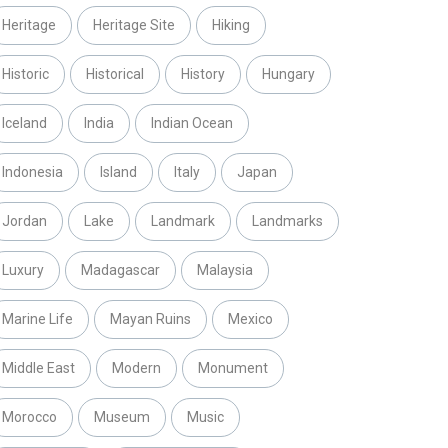
Heritage
Heritage Site
Hiking
Historic
Historical
History
Hungary
Iceland
India
Indian Ocean
Indonesia
Island
Italy
Japan
Jordan
Lake
Landmark
Landmarks
Luxury
Madagascar
Malaysia
Marine Life
Mayan Ruins
Mexico
Middle East
Modern
Monument
Morocco
Museum
Music