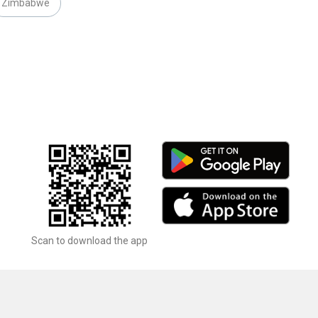
Zimbabwe
Scan to download the app