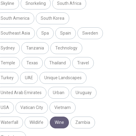
Skyline
Snorkeling
South Africa
South America
South Korea
Southeast Asia
Spa
Spain
Sweden
Sydney
Tanzania
Technology
Temple
Texas
Thailand
Travel
Turkey
UAE
Unique Landscapes
United Arab Emirates
Urban
Uruguay
USA
Vatican City
Vietnam
Waterfall
Wildlife
Wine
Zambia