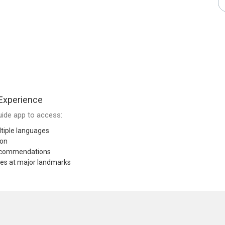
Experience
ide app to access:
tiple languages
ion
recommendations
res at major landmarks