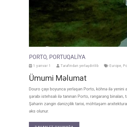
PORTO, PORTUQALIYA
1 yanvar 1
Tərəfindən yerləşdirilib
Europe
,
Po
Ümumi Məlumat
Douro çayı boyunca yerləşən Porto, köhnə ilə yenini asa
şərabı istehsalı ilə tanınan Porto, rəngarəng binaları, ta
Şəhərin zəngin dənizçilik tarixi, möhtəşəm arxitektu
əks olunur.