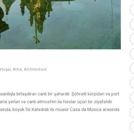
rtugal
,
Wine
,
Architecture
nlıqla birləşdirən canlı bir şəhərdir. Şöhrətli körpüləri və port
rixi yerləri və canlı atmosferi ilə hisslər üçün bir ziyafətdir.
rasında, böyük Sé Katedrali ilə müasir Casa da Música arasında