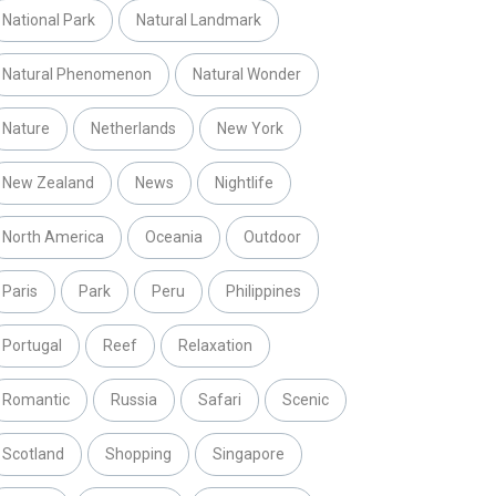
National Park
Natural Landmark
Natural Phenomenon
Natural Wonder
Nature
Netherlands
New York
New Zealand
News
Nightlife
North America
Oceania
Outdoor
Paris
Park
Peru
Philippines
Portugal
Reef
Relaxation
Romantic
Russia
Safari
Scenic
Scotland
Shopping
Singapore