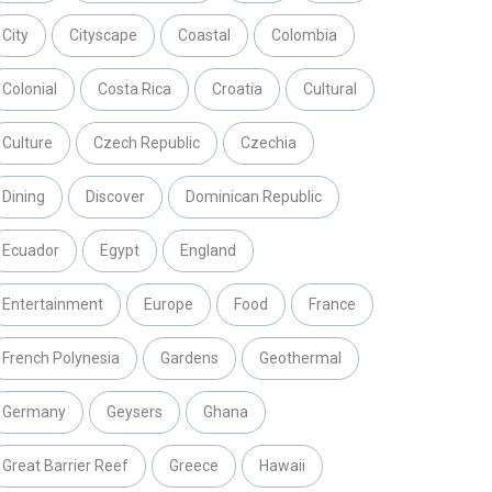
City
Cityscape
Coastal
Colombia
Colonial
Costa Rica
Croatia
Cultural
Culture
Czech Republic
Czechia
Dining
Discover
Dominican Republic
Ecuador
Egypt
England
Entertainment
Europe
Food
France
French Polynesia
Gardens
Geothermal
Germany
Geysers
Ghana
Great Barrier Reef
Greece
Hawaii