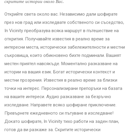
скритите истории около Вас.
Открийте света около вас. Независимо дали шофирате
през нов град или изследвате собственото си съседство,
In Vicinity преобразува всяка маршрут в пътешествие на
открития. Получавайте известия в реално време за
интересни места, исторически забележителности и местни
съкровища, които обикновено бихте подминали. Вашият
местен приятел навсякъде. Моментално разказване на
истории на вашия език. Богат исторически контекст и
местни прозрения. Известия в реално време за близки
точки на интерес. Персонализирани препоръки на базата
на вашите интереси. Аудио разказване за безръчно
изследване. Направете всяко шофиране приключение.
Превърнете ежедневното си пътуване в изследване!
Докато шофирате, In Vicinity тихо работи на заден план,
готов да ви разкаже за. Скритите исторически