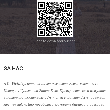
Scan to download our app
ЗА НАС
В In Vicinity, Вашият Личен Разказвач. Всяко Място Има
История. Чуйте я на Вашия Език. Превърнете всяко пътуване
в потапящо изживяване с In Vicinity, Вашият AI-управляван
местен гид, който преодолява езиковите бариери и разкрива