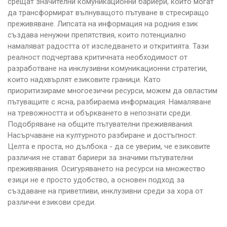
срещат значителни комуникационни бариери, които могат
да трансформират вълнуващото пътуване в стресиращо
преживяване. Липсата на информация на родния език
създава ненужни препятствия, които потенциално
намаляват радостта от изследването и откритията. Тази
реалност подчертава критичната необходимост от
разработване на инклузивни комуникационни стратегии,
които надхвърлят езиковите граници. Като
приоритизираме многоезични ресурси, можем да овластим
пътуващите с ясна, разбираема информация. Намаляване
на тревожността и объркването в непознати среди.
Подобряване на общите пътувателни преживявания.
Насърчаване на културното разбиране и достъпност.
Целта е проста, но дълбока - да се уверим, че езиковите
различия не стават бариери за значими пътувателни
преживявания. Осигуряването на ресурси на множество
езици не е просто удобство, а основен подход за
създаване на приветливи, инклузивни среди за хора от
различни езикови среди.