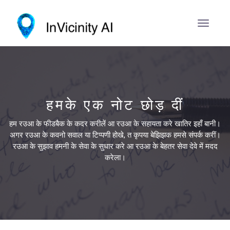
हमके एक नोट छोड़ दीं
हम रउआ के फीडबैक के कदर करीलें आ रउआ के सहायता करे खातिर इहाँ बानी।
अगर रउआ के कवनो सवाल या टिप्पणी होखे, त कृपया बेझिझक हमसे संपर्क करीं।
रउआ के सुझाव हमनी के सेवा के सुधार करे आ रउआ के बेहतर सेवा देवे में मदद
करेला।