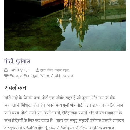
पोर्टो, पुर्तगाल
January 1, 1
द्वारा पोस्ट कइल गइल
Europe
,
Portugal
,
Wine
,
Architecture
अवलोकन
डौरो नदी के किनारे बसा, पोर्टो एक जीवंत शहर है जो पुराना और नया के बीच
सहजता से मिश्रित होता है। अपने भव्य पुलों और पोर्ट वाइन उत्पादन के लिए जाना
जाने वाला, पोर्टो अपने रंग-बिरंगे भवनों, ऐतिहासिक स्थलों और जीवंत वातावरण के
साथ इंद्रियों के लिए एक दावत है। शहर का समृद्ध समुद्री इतिहास इसकी शानदार
वास्तुकला में परिलक्षित होता है, भव्य से कैथेड्रल से लेकर आधुनिक कासा दा