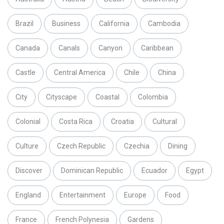
Brazil
Business
California
Cambodia
Canada
Canals
Canyon
Caribbean
Castle
Central America
Chile
China
City
Cityscape
Coastal
Colombia
Colonial
Costa Rica
Croatia
Cultural
Culture
Czech Republic
Czechia
Dining
Discover
Dominican Republic
Ecuador
Egypt
England
Entertainment
Europe
Food
France
French Polynesia
Gardens