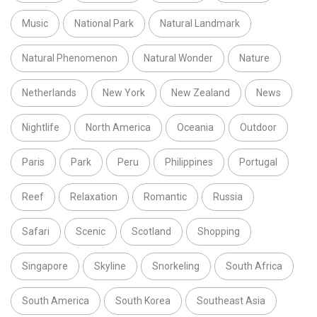
Music
National Park
Natural Landmark
Natural Phenomenon
Natural Wonder
Nature
Netherlands
New York
New Zealand
News
Nightlife
North America
Oceania
Outdoor
Paris
Park
Peru
Philippines
Portugal
Reef
Relaxation
Romantic
Russia
Safari
Scenic
Scotland
Shopping
Singapore
Skyline
Snorkeling
South Africa
South America
South Korea
Southeast Asia