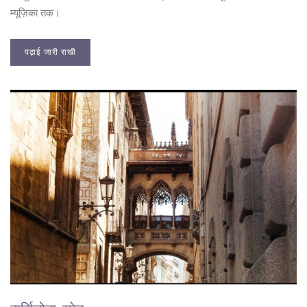
म्यूज़िका तक।
पढ़ाई जारी राखी