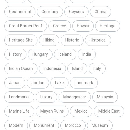
Geothermal
Germany
Geysers
Ghana
Great Barrier Reef
Greece
Hawaii
Heritage
Heritage Site
Hiking
Historic
Historical
History
Hungary
Iceland
India
Indian Ocean
Indonesia
Island
Italy
Japan
Jordan
Lake
Landmark
Landmarks
Luxury
Madagascar
Malaysia
Marine Life
Mayan Ruins
Mexico
Middle East
Modern
Monument
Morocco
Museum